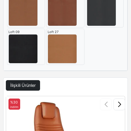
Loft 09
Loft 27
İlişkili Ürünler
%30
indirim
i