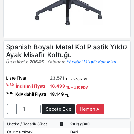
Spanish Boyalı Metal Kol Plastik Yıldız
Ayak Misafir Koltuğu
Ürün Kodu:
20645
Kategori:
Yönetici Misafir Koltukları
Liste Fiyatı
23.571
TL + %10 KDV
% 30
İndirimli Fiyatı
16.499
TL + %10 KDV
% 10
Kdv dahil Fiyatı
18.149
TL
Sepete Ekle
Hemen Al
Üretim / Tedarik Süresi
20 iş günü
Oturma Yüzeyi
Deri