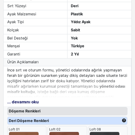
Sırt Yüzeyi
Deri
Ayak Malzemesi
Plastik
Ayak Tipi
Yıldız Ayak
Kolçak
Sabit
Bel Desteği
Yok
Menşei
Türkiye
Garanti
2 Yıl
Ürün Açıklamaları
İnce sırt ve oturum formu, yönetici odalarında ağırlık yapmayan
ferah bir görünüm sunarken yatay dikiş detayları sade siluete terzi
işçiliğini hatırlatan zarif bir doku katıyor. Yönetici odalarında
misafir ağırlarken kurumsal prestiji tamamlayan bu
yönetici odası
misafir koltuğu
, isteğe bağlı deri veya kumaş döşeme
seçenekleriyle ofis dekorasyonuna uyum sağlama esnekliği
... devamını oku
sunuyor. İnce ve zarif çizgileri, yönetici odalarında gösterişten
uzak ama kalitesini hissettiren bir duruş sergilerken, kurumsal
Döşeme Renkleri
ofislerin profesyonel atmosferine katkıda bulunuyor. Uzun süreli
beklemelerde konforu elden bırakmayan bu yönetici misafir
Deri Döşeme Renkleri
koltuğu, misafirlerinize düşünceli bir karşılama deneyimi yaşatıyor.
Loft 01
Loft 02
Loft 08