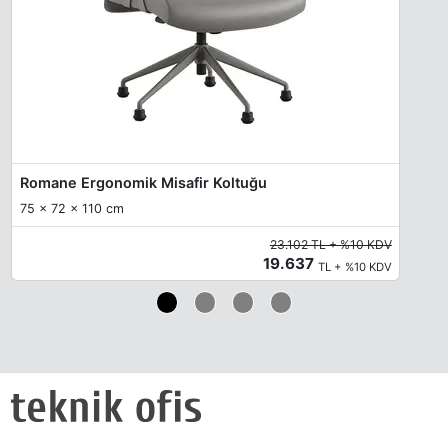
Romane Ergonomik Misafir Koltuğu
75 x 72 x 110 cm
23.102 TL + %10 KDV
19.637
TL + %10 KDV