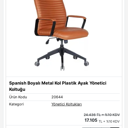
Spanish Boyalı Metal Kol Plastik Ayak Yönetici
Koltuğu
Ü
Ürün Kodu
20644
K
Kategori
Yönetici Koltukları
24.436 TL + %10 KDV
17.105
TL + %10 KDV