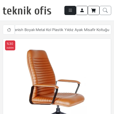
arı
Spanish Boyalı Metal Kol Plastik Yıldız Ayak Misafir Koltuğu
%30
indirim