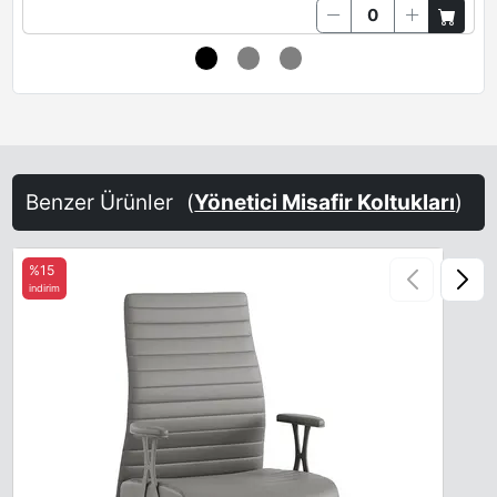
Benzer Ürünler
(
Yönetici Misafir Koltukları
)
%15
indirim