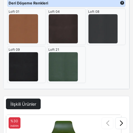
değer veren düşünceli bir karşılama deneyimi sunuyor.
Deri Döşeme Renkleri
Loft 01
Loft 04
Loft 08
Loft 09
Loft 21
İlişkili Ürünler
%30
indirim
i