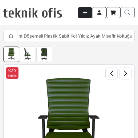
ları
Slant Döşemeli Plastik Sabit Kol Yıldız Ayak Misafir Koltuğu
%30
indirim