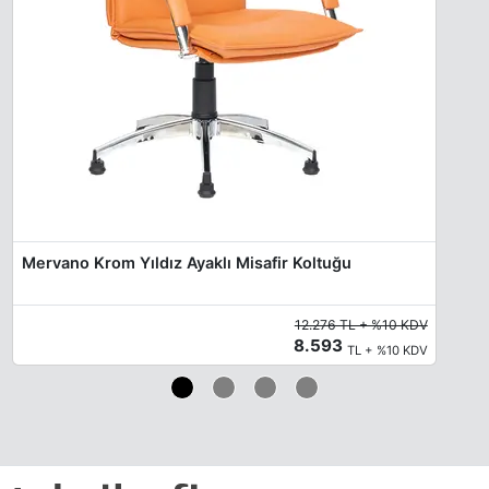
Mervano Krom Yıldız Ayaklı Misafir Koltuğu
12.276 TL + %10 KDV
8.593
TL + %10 KDV