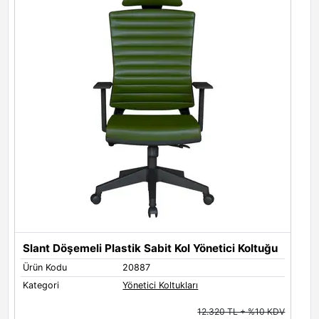
Slant Döşemeli Plastik Sabit Kol Yönetici Koltuğu
S
Ürün Kodu
20887
Ü
Kategori
Yönetici Koltukları
K
12.320 TL + %10 KDV