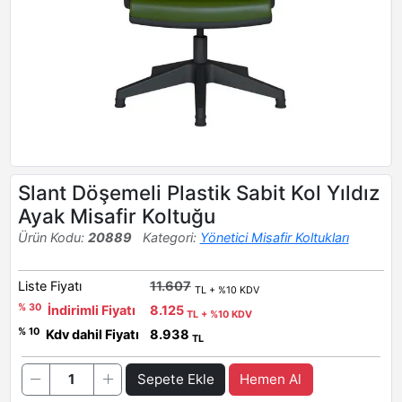
Slant Döşemeli Plastik Sabit Kol Yıldız
Ayak Misafir Koltuğu
Ürün Kodu:
20889
Kategori:
Yönetici Misafir Koltukları
Liste Fiyatı
11.607
TL + %10 KDV
% 30
İndirimli Fiyatı
8.125
TL + %10 KDV
% 10
Kdv dahil Fiyatı
8.938
TL
Sepete Ekle
Hemen Al