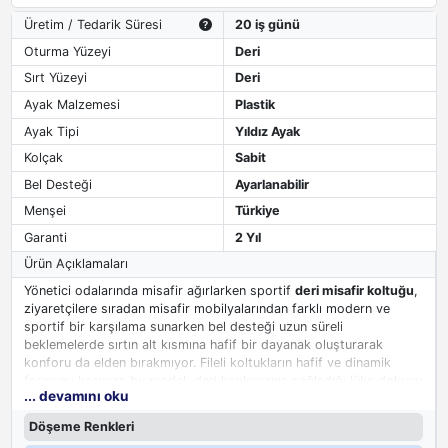
Üretim / Tedarik Süresi
20 iş günü
Oturma Yüzeyi
Deri
Sırt Yüzeyi
Deri
Ayak Malzemesi
Plastik
Ayak Tipi
Yıldız Ayak
Kolçak
Sabit
Bel Desteği
Ayarlanabilir
Menşei
Türkiye
Garanti
2 Yıl
Ürün Açıklamaları
Yönetici odalarında misafir ağırlarken sportif
deri misafir koltuğu
,
ziyaretçilere sıradan misafir mobilyalarından farklı modern ve
sportif bir karşılama sunarken bel desteği uzun süreli
beklemelerde sırtın alt kısmına hafif bir dayanak oluşturarak
konforu da elden bırakmıyor. Fileli koltukların hafif ve dinamik
formunu koruyan bu model, deri kaplamanın sağladığı lüks dokuyu
... devamını oku
da beraberinde getirerek yönetici odasında sıcak ama çağdaş bir
atmosfer yaratıyor. Misafirlerin rahatını ön planda tutan ergonomik
Döşeme Renkleri
yapısı, ofis prestijini tamamlarken aynı zamanda ziyaretçilere