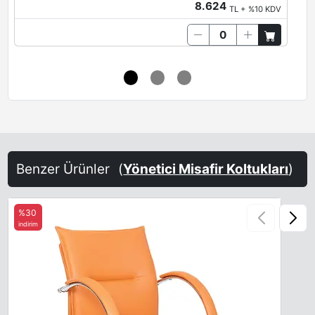
8.624
TL + %10 KDV
Benzer Ürünler
(
Yönetici Misafir Koltukları
)
%30
indirim