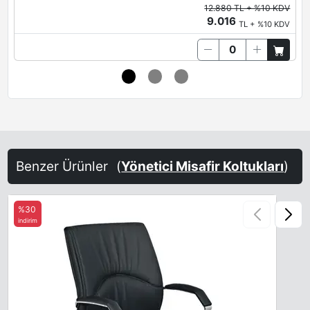
12.880 TL + %10 KDV
9.016
TL + %10 KDV
Benzer Ürünler
(
Yönetici Misafir Koltukları
)
%30
indirim