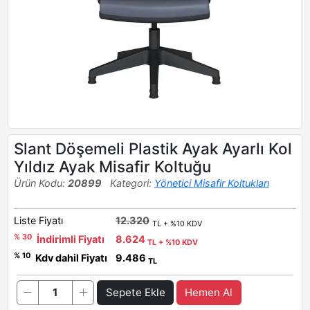
Slant Döşemeli Plastik Ayak Ayarlı Kol
Yıldız Ayak Misafir Koltuğu
Ürün Kodu:
20899
Kategori:
Yönetici Misafir Koltukları
Liste Fiyatı
12.320
TL + %10 KDV
% 30
İndirimli Fiyatı
8.624
TL + %10 KDV
% 10
Kdv dahil Fiyatı
9.486
TL
Sepete Ekle
Hemen Al