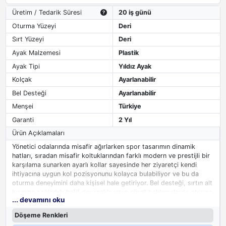
Üretim / Tedarik Süresi
20 iş günü
Oturma Yüzeyi
Deri
Sırt Yüzeyi
Deri
Ayak Malzemesi
Plastik
Ayak Tipi
Yıldız Ayak
Kolçak
Ayarlanabilir
Bel Desteği
Ayarlanabilir
Menşei
Türkiye
Garanti
2 Yıl
Ürün Açıklamaları
Yönetici odalarında misafir ağırlarken spor tasarımın dinamik
hatları, sıradan misafir koltuklarından farklı modern ve prestijli bir
karşılama sunarken ayarlı kollar sayesinde her ziyaretçi kendi
ihtiyacına uygun kol pozisyonunu kolayca bulabiliyor ve bu da
oturma deneyimini daha kişisel hale getiriyor. Bel desteği, sırtın alt
kısmına sağladığı hafif dayanakla uzun süreli beklemelerde oturma
... devamını oku
konforunu artırarak ziyaretçilerin rahat etmesini sağlıyor. Yönetici
odasında ağırlanan misafirlere konforlu bir bekleme deneyimi
Döşeme Renkleri
sunan bu model, ofis dekorasyonunda dikkat çeken ama