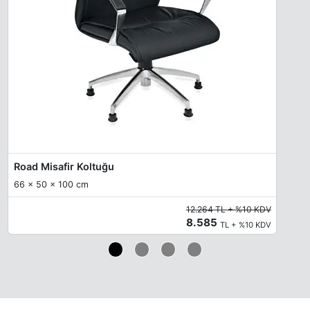
Road Misafir Koltuğu
66 x 50 x 100 cm
12.264 TL + %10 KDV
8.585
TL + %10 KDV