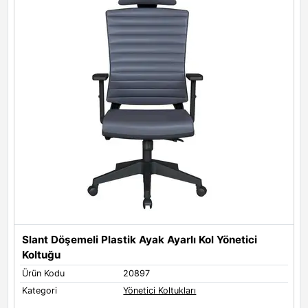
Slant Döşemeli Plastik Ayak Ayarlı Kol Yönetici
S
Koltuğu
Ürün Kodu
20897
Ü
Kategori
Yönetici Koltukları
K