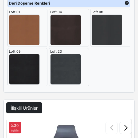
gösterişten uzak bir
yönetici misafir koltuğu
olarak öne çıkıyor.
Deri Döşeme Renkleri
Loft 01
Loft 04
Loft 08
Loft 09
Loft 23
İlişkili Ürünler
%30
indirim
i