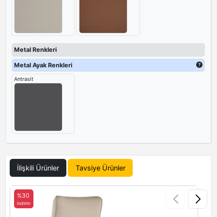
Metal Renkleri
Metal Ayak Renkleri
Antrasit
İlişkili Ürünler
Tavsiye Ürünler
%30
indirim
i