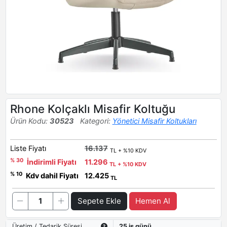
Rhone Kolçaklı Misafir Koltuğu
Ürün Kodu:
30523
Kategori:
Yönetici Misafir Koltukları
Liste Fiyatı
16.137
TL + %10 KDV
% 30
İndirimli Fiyatı
11.296
TL + %10 KDV
% 10
Kdv dahil Fiyatı
12.425
TL
Sepete Ekle
Hemen Al
Üretim / Tedarik Süresi
25 iş günü