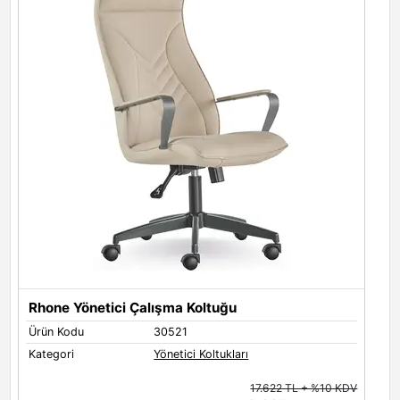
Rhone Yönetici Çalışma Koltuğu
Ürün Kodu
30521
Ü
Kategori
Yönetici Koltukları
K
17.622 TL + %10 KDV