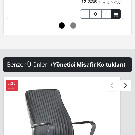
12.335
TL + %10 KDV
Benzer Ürünler
(
Yönetici Misafir Koltukları
)
%30
indirim