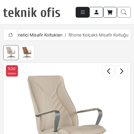
ları
Yönetici Misafir Koltukları
Rhone Kolçaklı Misafir Koltuğu
%30
indirim