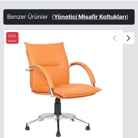
Benzer Ürünler
(
Yönetici Misafir Koltukları
)
%30
indirim