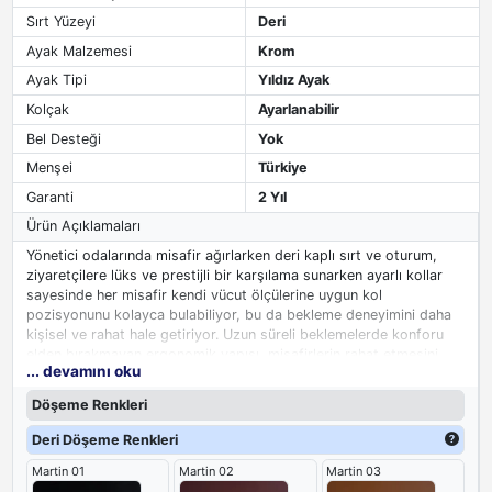
Sırt Yüzeyi
Deri
Ayak Malzemesi
Krom
Ayak Tipi
Yıldız Ayak
Kolçak
Ayarlanabilir
Bel Desteği
Yok
Menşei
Türkiye
Garanti
2 Yıl
Ürün Açıklamaları
Yönetici odalarında misafir ağırlarken deri kaplı sırt ve oturum,
ziyaretçilere lüks ve prestijli bir karşılama sunarken ayarlı kollar
sayesinde her misafir kendi vücut ölçülerine uygun kol
pozisyonunu kolayca bulabiliyor, bu da bekleme deneyimini daha
kişisel ve rahat hale getiriyor. Uzun süreli beklemelerde konforu
elden bırakmayan ergonomik yapısı, misafirlerin rahat etmesini
... devamını oku
sağlarken derinin sofistike dokusu makam odasında sıradan
misafir koltuklarından farklı bir atmosfer yaratıyor. Yönetici
Döşeme Renkleri
odanızda ağırlanan ziyaretçilere hem şık hem de düşünceli bir
bekleme deneyimi sunan bu
yönetici misafir koltuğu
, ofis prestijini
Deri Döşeme Renkleri
tamamlayan güvenilir bir tamamlayıcı olarak öne çıkıyor.
Martin 01
Martin 02
Martin 03