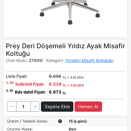
Prey Deri Döşemeli Yıldız Ayak Misafir
Koltuğu
Ürün Kodu:
27690
Kategori:
Yönetici Misafir Koltukları
Liste Fiyatı
9.056
TL + %10 KDV
% 30
İndirimli Fiyatı
6.339
TL + %10 KDV
% 10
Kdv dahil Fiyatı
6.973
TL
Sepete Ekle
Hemen Al
Üretim / Tedarik Süresi
15 iş günü
Oturma Yüzeyi
Deri