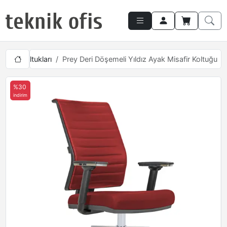
isafir Koltukları
Prey Deri Döşemeli Yıldız Ayak Misafir Koltuğu
%30
indirim