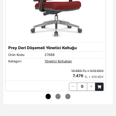
Prey Deri Döşemeli Yönetici Koltuğu
P
Ürün Kodu
27688
Ü
Kategori
Yönetici Koltukları
K
10.680 TL + %10 KDV
7.476
TL + %10 KDV