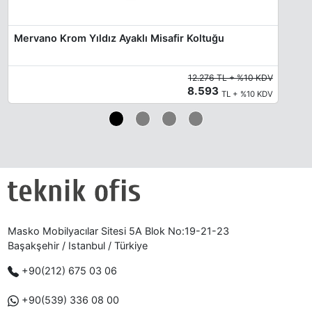
Mervano Krom Yıldız Ayaklı Misafir Koltuğu
12.276 TL + %10 KDV
8.593
TL + %10 KDV
Masko Mobilyacılar Sitesi 5A Blok No:19-21-23
Başakşehir / Istanbul / Türkiye
+90(212) 675 03 06
+90(539) 336 08 00