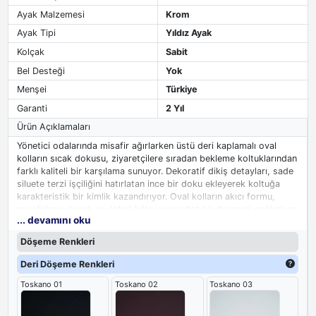
Ayak Malzemesi
Krom
Ayak Tipi
Yıldız Ayak
Kolçak
Sabit
Bel Desteği
Yok
Menşei
Türkiye
Garanti
2 Yıl
Ürün Açıklamaları
Yönetici odalarında misafir ağırlarken üstü deri kaplamalı oval
kolların sıcak dokusu, ziyaretçilere sıradan bekleme koltuklarından
farklı kaliteli bir karşılama sunuyor. Dekoratif dikiş detayları, sade
siluete terzi işçiliğini hatırlatan ince bir doku ekleyerek koltuğa
karakteristik bir kimlik kazandırıyor. Oval kolların akıcı formu,
misafirlerin dirsek ve önkol bölgesine rahat bir dayanak sağlarken,
... devamını oku
deri kaplamanın lüks dokusu uzun süreli beklemelerde konforu
elden bırakmıyor. Serinin diğer parçalarıyla uyumlu tasarımı, ofis
Döşeme Renkleri
düzeninde bütüncül bir prestij sunuyor.
Deri Döşeme Renkleri
Toskano 01
Toskano 02
Toskano 03