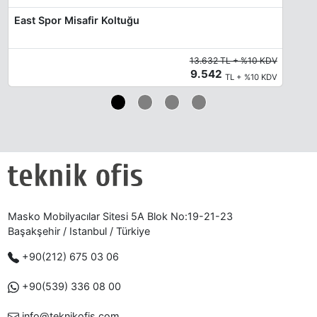
East Spor Misafir Koltuğu
13.632 TL + %10 KDV
9.542
TL + %10 KDV
Masko Mobilyacılar Sitesi 5A Blok No:19-21-23
Başakşehir / Istanbul / Türkiye
+90(212) 675 03 06
+90(539) 336 08 00
info@teknikofis.com