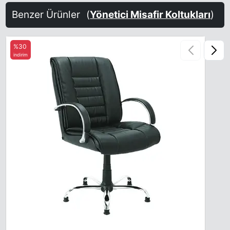
Benzer Ürünler
(
Yönetici Misafir Koltukları
)
%30
indirim