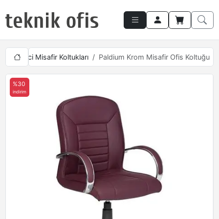
Yönetici Misafir Koltukları
Paldium Krom Misafir Ofis Koltuğu
%30
indirim