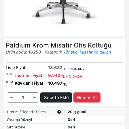
Paldium Krom Misafir Ofis Koltuğu
Ürün Kodu:
16253
Kategori:
Yönetici Misafir Koltukları
Liste Fiyatı
13.632
TL + %10 KDV
% 30
İndirimli Fiyatı
9.542
TL + %10 KDV
% 10
Kdv dahil Fiyatı
10.497
TL
Sepete Ekle
Hemen Al
Üretim / Tedarik Süresi
20 iş günü
Oturma Yüzeyi
Deri
Sırt Yüzeyi
Deri