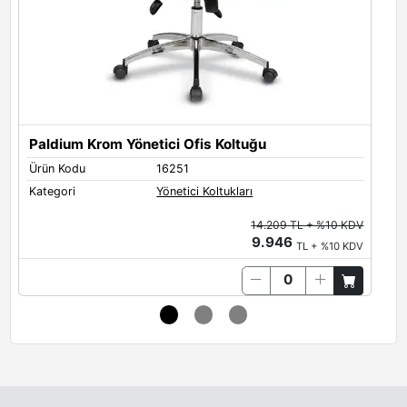
Paldium Krom Yönetici Ofis Koltuğu
Ürün Kodu
16251
Ü
Kategori
Yönetici Koltukları
K
14.209 TL + %10 KDV
9.946
TL + %10 KDV