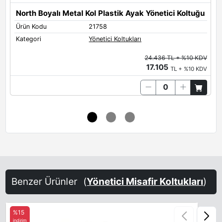
North Boyalı Metal Kol Plastik Ayak Yönetici Koltuğu
N
Ürün Kodu
21758
Ü
Kategori
Yönetici Koltukları
K
24.436 TL + %10 KDV
17.105
TL + %10 KDV
Benzer Ürünler
(
Yönetici Misafir Koltukları
)
%15
indirim