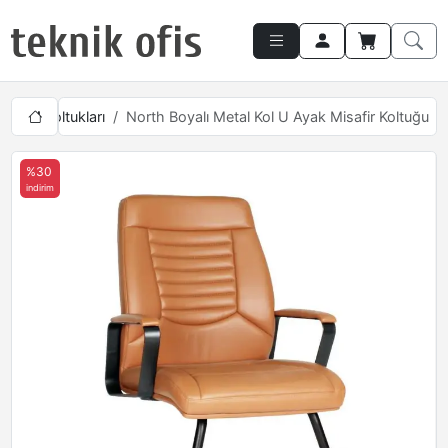
Misafir Koltukları
North Boyalı Metal Kol U Ayak Misafir Koltuğu
%30
indirim