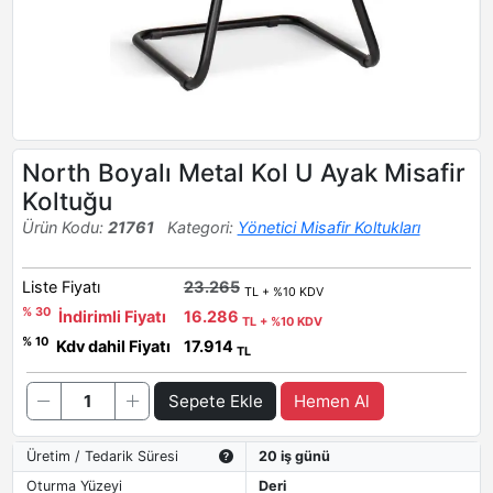
North Boyalı Metal Kol U Ayak Misafir
Koltuğu
Ürün Kodu:
21761
Kategori:
Yönetici Misafir Koltukları
Liste Fiyatı
23.265
TL + %10 KDV
% 30
İndirimli Fiyatı
16.286
TL + %10 KDV
% 10
Kdv dahil Fiyatı
17.914
TL
Sepete Ekle
Hemen Al
Üretim / Tedarik Süresi
20 iş günü
Oturma Yüzeyi
Deri