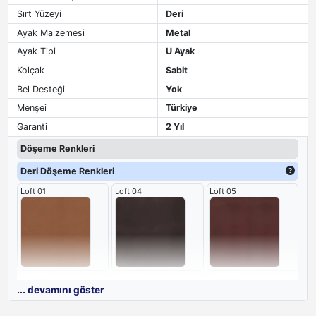
Sırt Yüzeyi
Deri
Ayak Malzemesi
Metal
Ayak Tipi
U Ayak
Kolçak
Sabit
Bel Desteği
Yok
Menşei
Türkiye
Garanti
2 Yıl
Döşeme Renkleri
Deri Döşeme Renkleri
Loft 01
Loft 04
Loft 05
Loft 08
Loft 09
Loft 24
... devamını göster