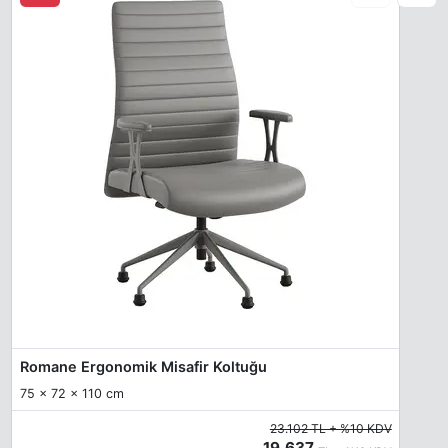
Romane Ergonomik Misafir Koltuğu
75 x 72 x 110 cm
23.102 TL + %10 KDV
19.637