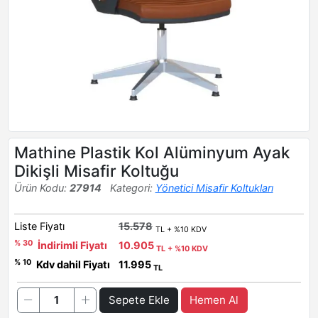
Mathine Plastik Kol Alüminyum Ayak
Dikişli Misafir Koltuğu
Ürün Kodu:
27914
Kategori:
Yönetici Misafir Koltukları
Liste Fiyatı
15.578
TL + %10 KDV
% 30
İndirimli Fiyatı
10.905
TL + %10 KDV
% 10
Kdv dahil Fiyatı
11.995
TL
Sepete Ekle
Hemen Al