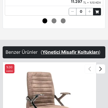
11.297
TL + %10 KDV
Benzer Ürünler
(
Yönetici Misafir Koltukları
)
%30
indirim