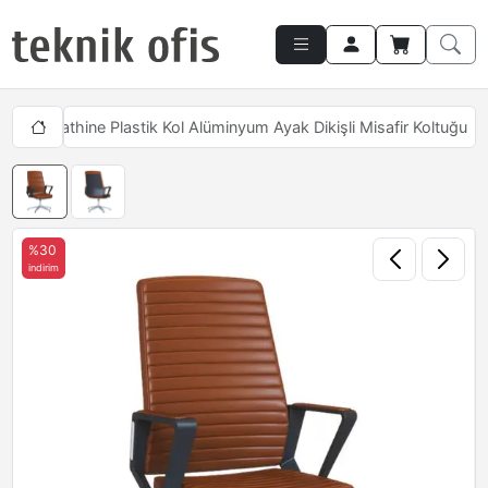
ları
Mathine Plastik Kol Alüminyum Ayak Dikişli Misafir Koltuğu
%30
indirim