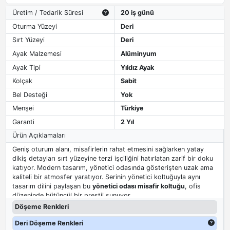
Üretim / Tedarik Süresi
20 iş günü
Oturma Yüzeyi
Deri
Sırt Yüzeyi
Deri
Ayak Malzemesi
Alüminyum
Ayak Tipi
Yıldız Ayak
Kolçak
Sabit
Bel Desteği
Yok
Menşei
Türkiye
Garanti
2 Yıl
Ürün Açıklamaları
Geniş oturum alanı, misafirlerin rahat etmesini sağlarken yatay
dikiş detayları sırt yüzeyine terzi işçiliğini hatırlatan zarif bir doku
katıyor. Modern tasarım, yönetici odasında gösterişten uzak ama
kaliteli bir atmosfer yaratıyor. Serinin yönetici koltuğuyla aynı
tasarım dilini paylaşan bu
yönetici odası misafir koltuğu
, ofis
düzeninde bütüncül bir prestij sunuyor.
Döşeme Renkleri
Deri Döşeme Renkleri