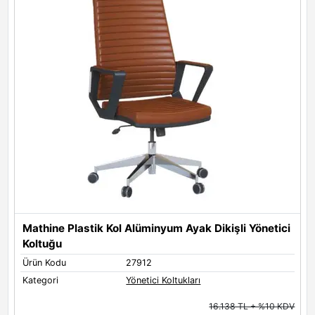
Mathine Plastik Kol Alüminyum Ayak Dikişli Yönetici
M
Koltuğu
Ürün Kodu
27912
Ü
Kategori
Yönetici Koltukları
K
16.138 TL + %10 KDV