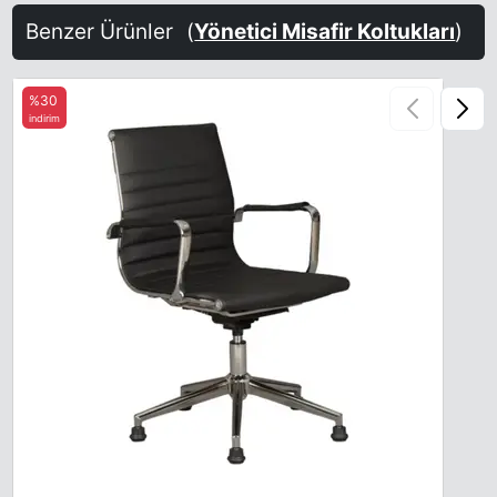
Benzer Ürünler
(
Yönetici Misafir Koltukları
)
%30
indirim