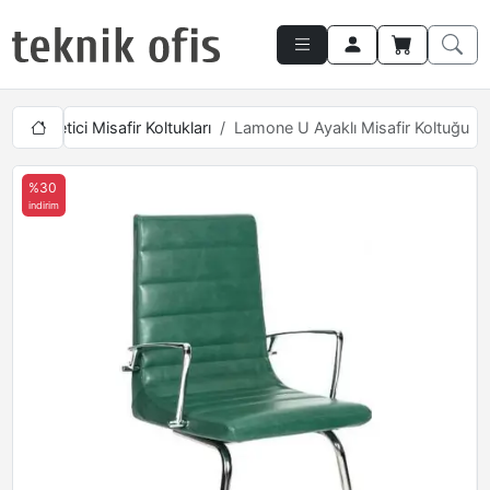
rı
Yönetici Misafir Koltukları
Lamone U Ayaklı Misafir Koltuğu
%30
indirim