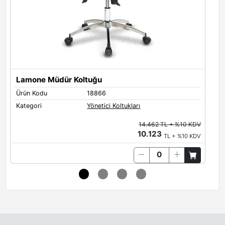
Lamone Müdür Koltuğu
L
Ürün Kodu
18866
Ü
Kategori
Yönetici Koltukları
K
14.462 TL + %10 KDV
10.123
TL + %10 KDV