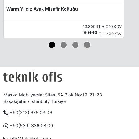
Warm Yıldız Ayak Misafir Koltuğu
13.800 TL + %10 KDV
9.660
TL + %10 KDV
Masko Mobilyacılar Sitesi 5A Blok No:19-21-23
Başakşehir / Istanbul / Türkiye
+90(212) 675 03 06
+90(539) 336 08 00
info@teknikofis.com