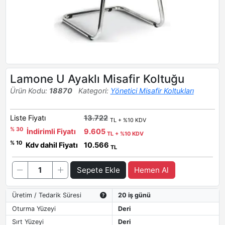
Lamone U Ayaklı Misafir Koltuğu
Ürün Kodu:
18870
Kategori:
Yönetici Misafir Koltukları
Liste Fiyatı
13.722
TL + %10 KDV
% 30
İndirimli Fiyatı
9.605
TL + %10 KDV
% 10
Kdv dahil Fiyatı
10.566
TL
Sepete Ekle
Hemen Al
Üretim / Tedarik Süresi
20 iş günü
Oturma Yüzeyi
Deri
Sırt Yüzeyi
Deri