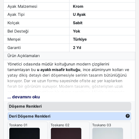
Ayak Malzemesi
Krom
Ayak Tipi
U Ayak
Kolçak
Sabit
Bel Desteği
Yok
Menşei
Türkiye
Garanti
2 Yıl
Ürün Açıklamaları
Yönetici odasında müdür koltuğunun modern çizgilerini
tamamlayan bu
u ayaklı misafir koltuğu
, ince alüminyum kolları ve
yatay dikiş detaylı deri döşemesiyle serinin tasarım bütünlüğünü
koruyor. Dar ve uzun formu sayesinde ofiste az yer kaplarken
ferah bir görünüm sunuyor. Modern tasarımı, gösterişten uzak
ama kalitesini hissettiren bir duruş sergiliyor. Müdür odalarında
... devamını oku
ağırlanan misafirlerin konforunu ön planda tutan bu misafir
koltuğu, yönetici odası dekorasyonuna uyum sağlayan güvenilir
Döşeme Renkleri
bir tamamlayıcı olarak öne çıkıyor.
Deri Döşeme Renkleri
Toskano 01
Toskano 02
Toskano 03