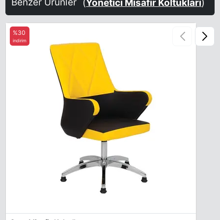
Benzer Ürünler
(
Yönetici Misafir Koltukları
)
%30
indirim