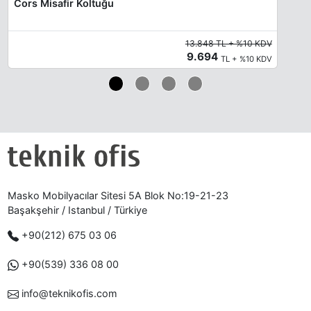
Cors Misafir Koltuğu
13.848 TL + %10 KDV
9.694
TL + %10 KDV
Masko Mobilyacılar Sitesi 5A Blok No:19-21-23
Başakşehir / Istanbul / Türkiye
+90(212) 675 03 06
+90(539) 336 08 00
info@teknikofis.com