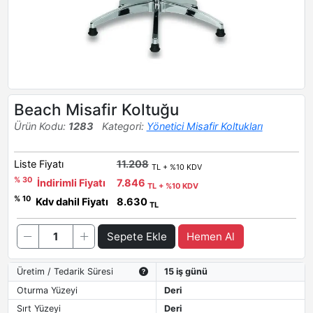
Beach Misafir Koltuğu
Ürün Kodu:
1283
Kategori:
Yönetici Misafir Koltukları
Liste Fiyatı
11.208
TL + %10 KDV
% 30
İndirimli Fiyatı
7.846
TL + %10 KDV
% 10
Kdv dahil Fiyatı
8.630
TL
Sepete Ekle
Hemen Al
Üretim / Tedarik Süresi
15 iş günü
Oturma Yüzeyi
Deri
Sırt Yüzeyi
Deri