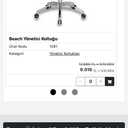
Beach Yönetici Koltuğu
Ürün Kodu
1281
Ü
Kategori
Yönetici Koltukları
K
12.880 TL + %10 KDV
9.016
TL + %10 KDV