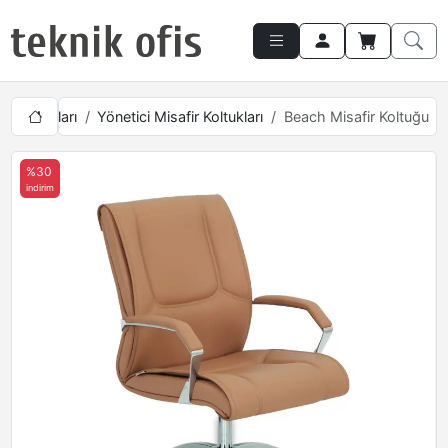
 Mobilyaları
Yönetici Misafir Koltukları
Beach Misafir Koltuğu
%30
indirim