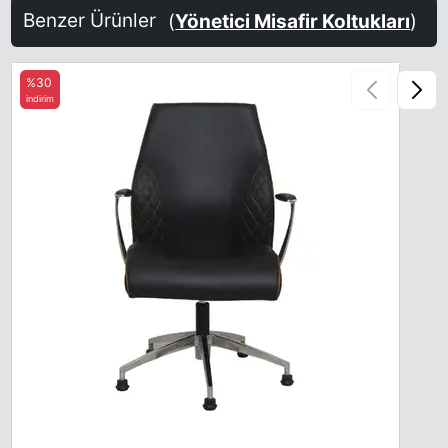
Benzer Ürünler
(
Yönetici Misafir Koltukları
)
%30
indirim