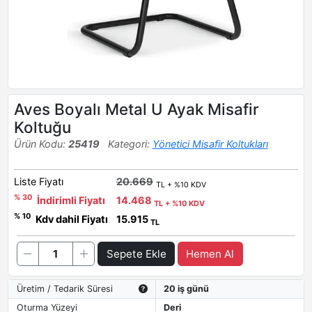
Aves Boyalı Metal U Ayak Misafir
Koltuğu
Ürün Kodu:
25419
Kategori:
Yönetici Misafir Koltukları
Liste Fiyatı
20.669
TL + %10 KDV
% 30
İndirimli Fiyatı
14.468
TL + %10 KDV
% 10
Kdv dahil Fiyatı
15.915
TL
Sepete Ekle
Hemen Al
Üretim / Tedarik Süresi
20 iş günü
Oturma Yüzeyi
Deri