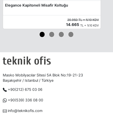
Elegance Kapitoneli Misafir Koltuğu
20.950 TL + %10 KDV
14.665
TL + %10 KDV
Masko Mobilyacılar Sitesi 5A Blok No:19-21-23
Başakşehir / Istanbul / Türkiye
+90(212) 675 03 06
+90(539) 336 08 00
info@teknikofis.com