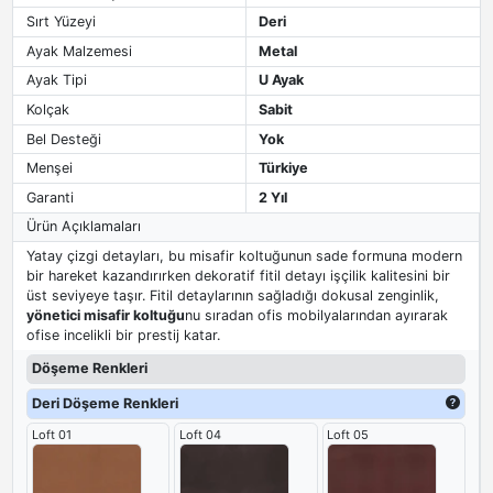
Sırt Yüzeyi
Deri
Ayak Malzemesi
Metal
Ayak Tipi
U Ayak
Kolçak
Sabit
Bel Desteği
Yok
Menşei
Türkiye
Garanti
2 Yıl
Ürün Açıklamaları
Yatay çizgi detayları, bu misafir koltuğunun sade formuna modern
bir hareket kazandırırken dekoratif fitil detayı işçilik kalitesini bir
üst seviyeye taşır. Fitil detaylarının sağladığı dokusal zenginlik,
yönetici misafir koltuğu
nu sıradan ofis mobilyalarından ayırarak
ofise incelikli bir prestij katar.
Döşeme Renkleri
Deri Döşeme Renkleri
Loft 01
Loft 04
Loft 05