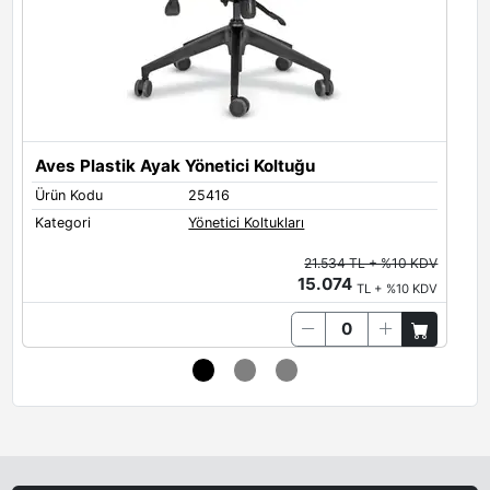
Loft 08
Loft 09
Loft 25
Aves Plastik Ayak Yönetici Koltuğu
A
Ürün Kodu
25416
Ü
Kategori
Yönetici Koltukları
K
Loft 26
21.534 TL + %10 KDV
15.074
TL + %10 KDV