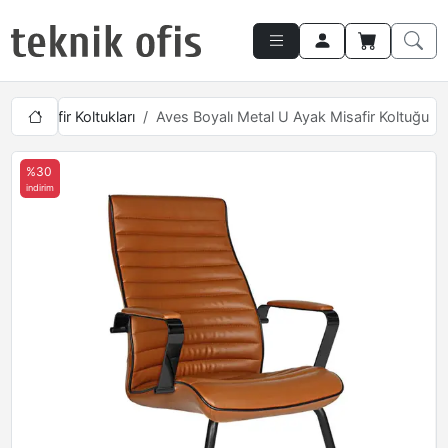
tici Misafir Koltukları
Aves Boyalı Metal U Ayak Misafir Koltuğu
%30
indirim