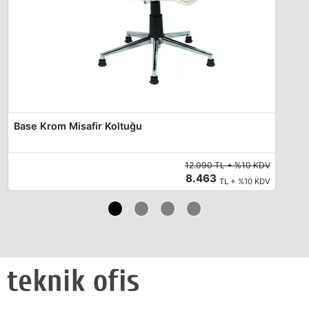
Base Krom Misafir Koltuğu
12.090 TL + %10 KDV
8.463
TL + %10 KDV