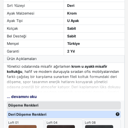
Sırt Yüzeyi
Deri
Ayak Malzemesi
Krom
Ayak Tipi
U Ayak
Kolçak
Sabit
Bel Desteği
Sabit
Menşei
Türkiye
Garanti
2 Yıl
Ürün Açıklamaları
Yönetici odalarında misafir ağırlarken
krom u ayaklı misafir
koltukğu
, hafif ve modern duruşuyla sıradan ofis mobilyalarından
farklı çağdaş bir karşılama sunarken fileli koltuk formundaki deri
döşeme, spor tasarımın enerjik hatlarını koruyarak yönetici
odasına prestijli bir atmosfer katıyor. Deri kaplamanın lüks dokusu
ve alüminyum ayağın modern parlaklığı arasındaki denge, yönetici
... devamını oku
odasında misafirlerinize verdiğiniz değeri hissettiren düşünceli bir
tamamlayıcı haline geliyor.
Döşeme Renkleri
Deri Döşeme Renkleri
Loft 01
Loft 04
Loft 08