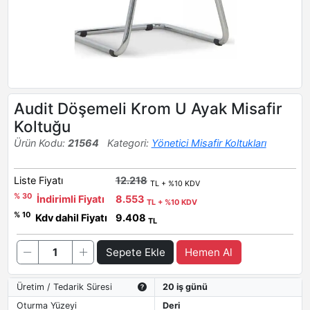
Audit Döşemeli Krom U Ayak Misafir
Koltuğu
Ürün Kodu:
21564
Kategori:
Yönetici Misafir Koltukları
Liste Fiyatı
12.218
TL + %10 KDV
% 30
İndirimli Fiyatı
8.553
TL + %10 KDV
% 10
Kdv dahil Fiyatı
9.408
TL
Sepete Ekle
Hemen Al
Üretim / Tedarik Süresi
20 iş günü
Oturma Yüzeyi
Deri