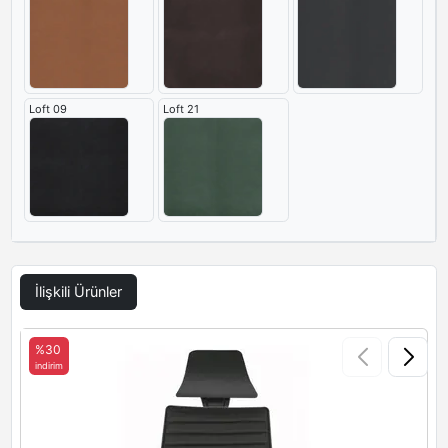
Loft 09
Loft 21
İlişkili Ürünler
%30
indirim
i