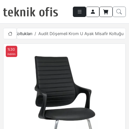
 Misafir Koltukları
Audit Döşemeli Krom U Ayak Misafir Koltuğu
%30
indirim