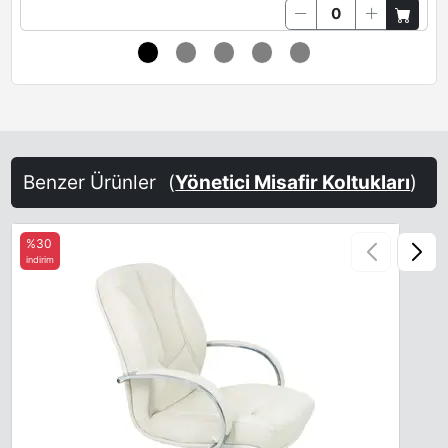
Benzer Ürünler
(
Yönetici Misafir Koltukları
)
%30
indirim