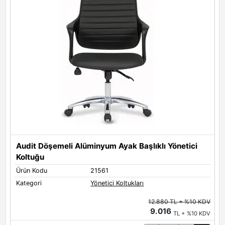
Audit Döşemeli Alüminyum Ayak Başlıklı Yönetici
Koltuğu
Ü
Ürün Kodu
21561
K
Kategori
Yönetici Koltukları
12.880 TL + %10 KDV
9.016
TL + %10 KDV