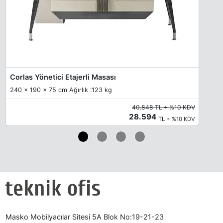
Toskano 2307
Toskano 2309
Corlas Yönetici Etajerli Masası
240 x 190 x 75 cm Ağırlık :123 kg
40.848 TL + %10 KDV
28.594
TL + %10 KDV
Masko Mobilyacılar Sitesi 5A Blok No:19-21-23