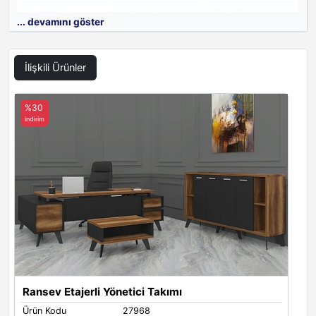
Marbella Kiraz
Atlantik Çam
Milano Ceviz
... devamını göster
İlişkili Ürünler
Antrasit Meşe
Antrasit
%30
indirim
Çift Melamin Renkler
Marbella Kiraz Ve Antrasit
Barok Ve Siyah
Atlantik Çam Ve Antrasit
Ransev Etajerli Yönetici Takımı
Ürün Kodu
27968
Antrasit Meşe Ve Antrasit