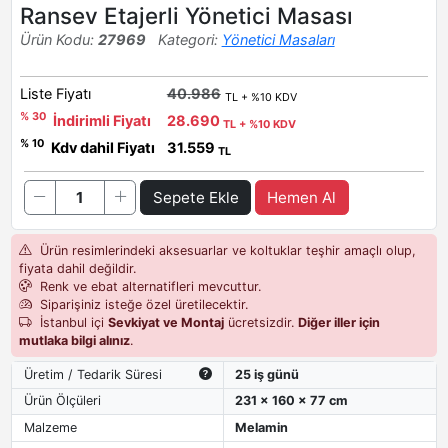
Ransev Etajerli Yönetici Masası
Ürün Kodu:
27969
Kategori:
Yönetici Masaları
Liste Fiyatı
40.986
TL + %10 KDV
% 30
İndirimli Fiyatı
28.690
TL + %10 KDV
% 10
Kdv dahil Fiyatı
31.559
TL
Sepete Ekle
Hemen Al
Ürün resimlerindeki aksesuarlar ve koltuklar teşhir amaçlı olup,
fiyata dahil değildir.
Renk ve ebat alternatifleri mevcuttur.
Siparişiniz isteğe özel üretilecektir.
İstanbul içi
Sevkiyat ve Montaj
ücretsizdir.
Diğer iller için
mutlaka bilgi alınız
.
Üretim / Tedarik Süresi
25 iş günü
Ürün Ölçüleri
231 x 160 x 77 cm
Malzeme
Melamin