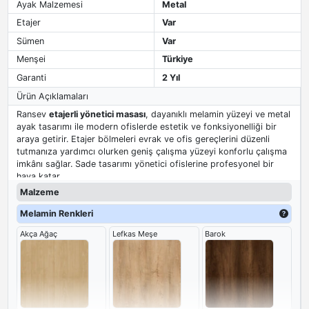
Ayak Malzemesi
Metal
Etajer
Var
Sümen
Var
Menşei
Türkiye
Garanti
2 Yıl
Ürün Açıklamaları
Ransev
etajerli yönetici masası
, dayanıklı melamin yüzeyi ve metal
ayak tasarımı ile modern ofislerde estetik ve fonksiyonelliği bir
araya getirir. Etajer bölmeleri evrak ve ofis gereçlerini düzenli
tutmanıza yardımcı olurken geniş çalışma yüzeyi konforlu çalışma
imkânı sağlar. Sade tasarımı yönetici ofislerine profesyonel bir
hava katar.
Malzeme
Melamin Renkleri
Akça Ağaç
Lefkas Meşe
Barok