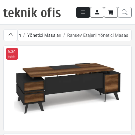
i Takımları
Yönetici Masaları
Ransev Etajerli Yönetici Masası
%30
indirim