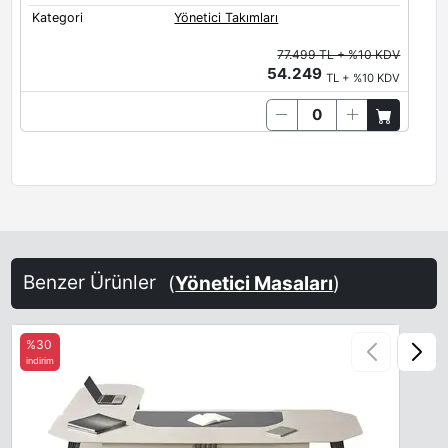
Kategori
Yönetici Takımları
77.499 TL + %10 KDV
54.249
TL + %10 KDV
Metal Renkleri
Metal Ayak Renkleri
Siyah
Antrasit
Benzer Ürünler
(
Yönetici Masaları
)
Sümen
%30
indirim
Deri Sümen Renkleri
Toskano 01
Toskano 05
Toskano 07