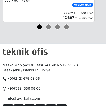
220 x 90 x 75 cm
Opsiyon ürün
25.282 TL + %10 KDV
17.697
TL + %10 KDV
Masko Mobilyacılar Sitesi 5A Blok No:19-21-23
Başakşehir / Istanbul / Türkiye
+90(212) 675 03 06
+90(539) 336 08 00
info@teknikofis.com