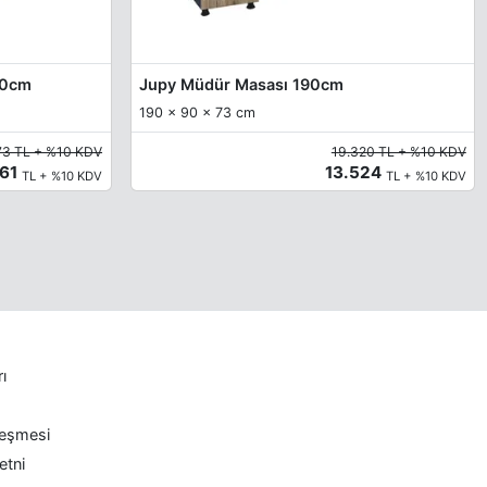
80cm
Jupy Müdür Masası 190cm
190 x 90 x 73 cm
73 TL + %10 KDV
19.320 TL + %10 KDV
561
13.524
TL + %10 KDV
TL + %10 KDV
rı
leşmesi
etni