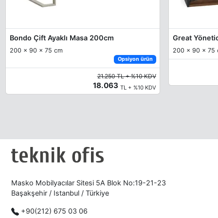
Bondo Çift Ayaklı Masa 200cm
Great Yöneti
200 x 90 x 75 cm
200 x 90 x 75
Opsiyon ürün
21.250 TL + %10 KDV
18.063
TL + %10 KDV
Masko Mobilyacılar Sitesi 5A Blok No:19-21-23
Başakşehir / Istanbul / Türkiye
+90(212) 675 03 06