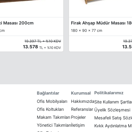
ci Masası 200cm
Firak Ahşap Müdür Masası 1
 cm
180 x 90 x 77 cm
19.397 TL + %10 KDV
19.3
13.578
13.
TL + %10 KDV
Politikalarımız
Bağlantılar
Kurumsal
Ofis Mobilyaları
Hakkımızda
Site Kullanım Şartla
Ofis Koltukları
Referanslar
Üyelik Sözleşmesi
Makam Takımları
Projeler
Mesafeli Satış Söz
Yönetici Takımları
İletişim
Kvkk Aydınlatma M