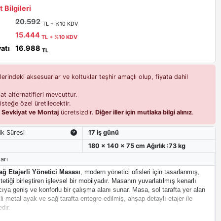
 Bilgileri
20.592
TL + %10 KDV
15.444
TL + %10 KDV
yatı
16.988
TL
erindeki aksesuarlar ve koltuklar teşhir amaçlı olup, fiyata dahil
t alternatifleri mevcuttur.
isteğe özel üretilecektir.
i
Sevkiyat ve Montaj
ücretsizdir.
Diğer iller için mutlaka bilgi alınız
.
ik Süresi
17 iş günü
180 x 140 x 75 cm Ağırlık :73 kg
arı
ğ Etajerli Yönetici Masası
, modern yönetici ofisleri için tasarlanmış,
etiği birleştiren işlevsel bir mobilyadır. Masanın yuvarlatılmış kenarlı
ıcıya geniş ve konforlu bir çalışma alanı sunar. Masa, sol tarafta yer alan
kli metal ayak ve sağ tarafta entegre edilmiş, ahşap detaylı etajer ile
dir.