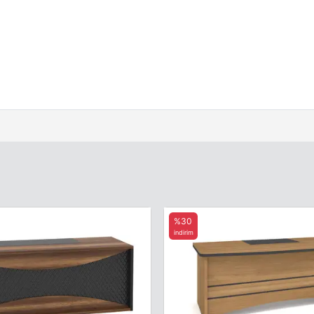
%30
indirim