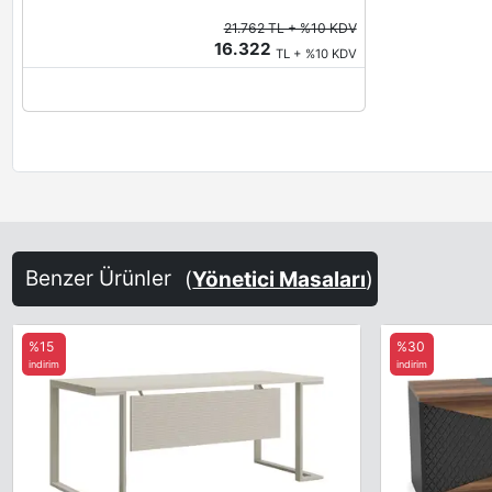
21.762 TL + %10 KDV
16.322
TL + %10 KDV
Benzer Ürünler
(
Yönetici Masaları
)
%15
%30
indirim
indirim