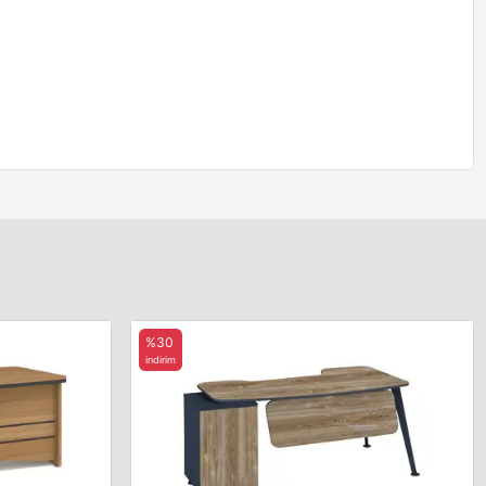
%30
indirim