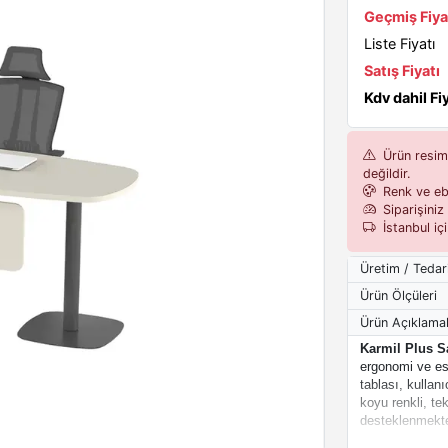
Geçmiş Fiyat
Liste Fiyatı
Satış Fiyatı
Kdv dahil Fi
Ürün resiml
değildir.
Renk ve eba
Siparişiniz 
İstanbul iç
Üretim / Tedar
Ürün Ölçüleri
Ürün Açıklamal
Karmil Plus Sa
ergonomi ve est
tablası, kullan
koyu renkli, te
desteklenmekte