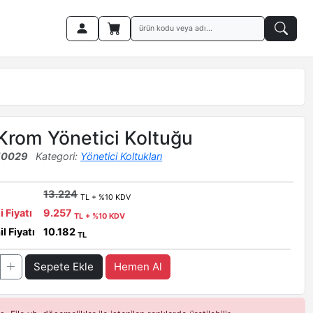
Krom Yönetici Koltuğu
10029
Kategori:
Yönetici Koltukları
13.224
TL + %10 KDV
i Fiyatı
9.257
TL + %10 KDV
l Fiyatı
10.182
TL
Sepete Ekle
Hemen Al