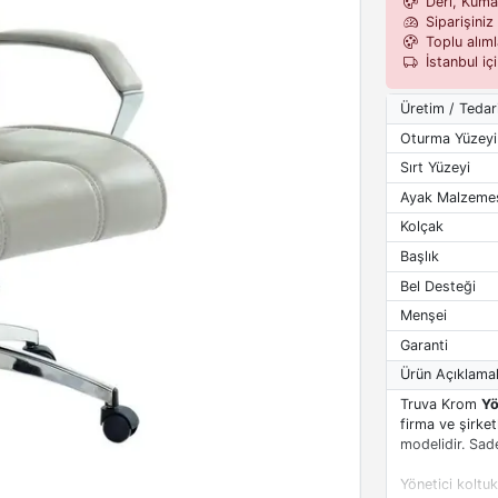
Deri, Kumaş,
Siparişiniz 
Toplu alımla
İstanbul iç
Üretim / Tedar
Oturma Yüzeyi
Sırt Yüzeyi
Ayak Malzeme
Kolçak
Başlık
Bel Desteği
Menşei
Garanti
Ürün Açıklamal
Truva Krom
Yö
firma ve şirket
modelidir. Sad
Yönetici koltuk