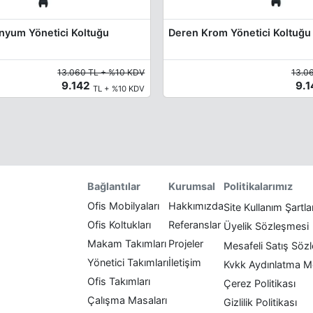
nyum Yönetici Koltuğu
Deren Krom Yönetici Koltuğu
13.060 TL + %10 KDV
13.0
9.142
9.
TL + %10 KDV
Politikalarımız
Bağlantılar
Kurumsal
Ofis Mobilyaları
Hakkımızda
Site Kullanım Şartla
Ofis Koltukları
Referanslar
Üyelik Sözleşmesi
Makam Takımları
Projeler
Mesafeli Satış Söz
Yönetici Takımları
İletişim
Kvkk Aydınlatma M
Ofis Takımları
Çerez Politikası
Çalışma Masaları
Gizlilik Politikası