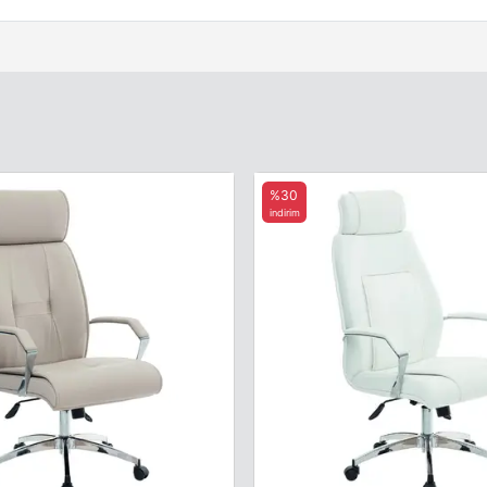
%30
indirim