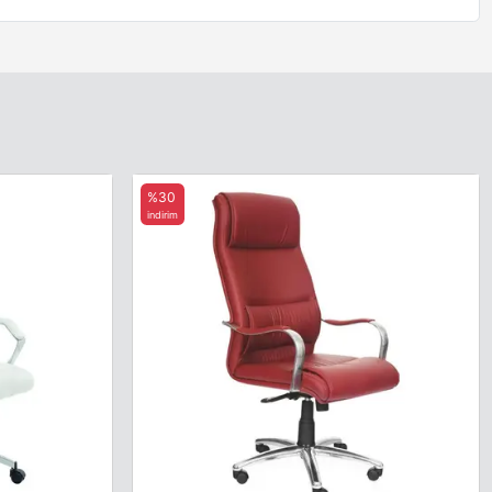
%30
indirim