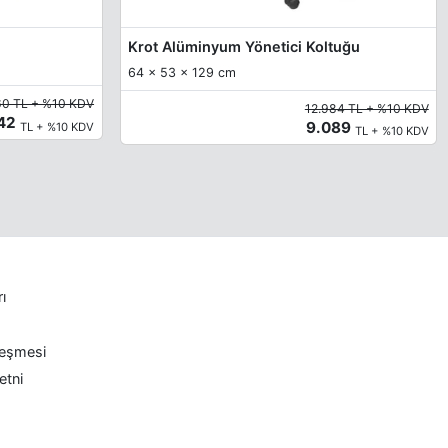
Krot Alüminyum Yönetici Koltuğu
64 x 53 x 129 cm
60 TL + %10 KDV
12.984 TL + %10 KDV
142
9.089
TL + %10 KDV
TL + %10 KDV
rı
leşmesi
etni