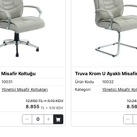
Misafir Koltuğu
Truva Krom U Ayaklı Misafi
10031
Ürün Kodu
10032
Yönetici Misafir Koltukları
Kategori
Yönetici Misafir Kol
12.650 TL + %10 KDV
12.24
8.855
8.5
TL + %10 KDV