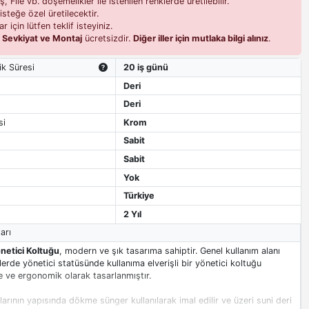
 File vb. döşemelikler ile istenilen renklerde üretilebilir.
isteğe özel üretilecektir.
r için lütfen teklif isteyiniz.
i
Sevkiyat ve Montaj
ücretsizdir.
Diğer iller için mutlaka bilgi alınız
.
ik Süresi
20 iş günü
Deri
Deri
si
Krom
Sabit
Sabit
Yok
Türkiye
2 Yıl
arı
netici Koltuğu
, modern ve şık tasarıma sahiptir. Genel kullanım alanı
lerde yönetici statüsünde kullanıma elverişli bir yönetici koltuğu
e ve ergonomik olarak tasarlanmıştır.
larının yapısında dökme sünger kullanılarak imal edilir ve üzeri suni deri