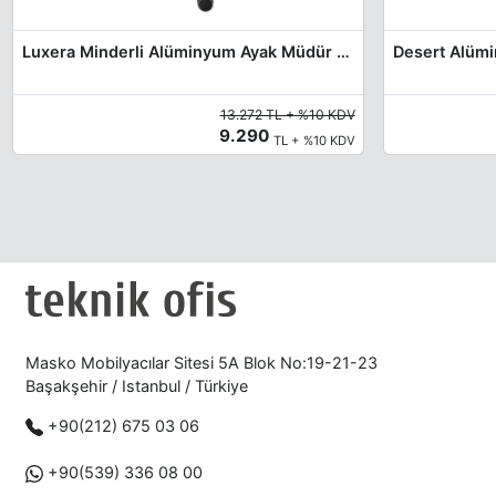
Luxera Minderli Alüminyum Ayak Müdür Koltuğu
Desert Alümi
13.272 TL + %10 KDV
9.290
TL + %10 KDV
Masko Mobilyacılar Sitesi 5A Blok No:19-21-23
Başakşehir / Istanbul / Türkiye
+90(212) 675 03 06
+90(539) 336 08 00