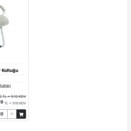
r Koltuğu
tukları
2 TL + %10 KDV
69
TL + %10 KDV