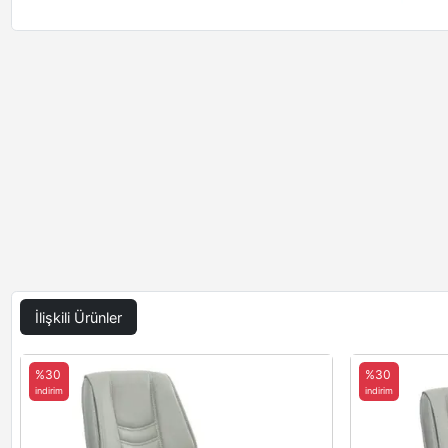
İlişkili Ürünler
%30
%30
indirim
indirim