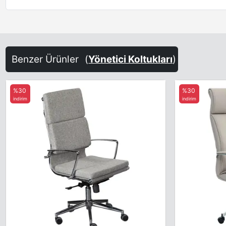
Benzer Ürünler
(
Yönetici Koltukları
)
%30
%30
indirim
indirim