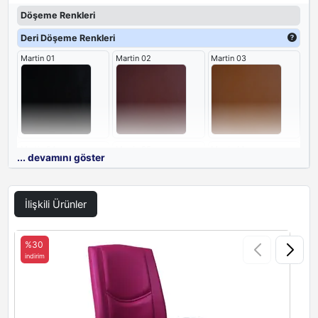
aksamlar koltuğa daha dayanıklı ve estetik yapı kazandırır. Başlığı
Döşeme Renkleri
gövdeyle birleşik olup baş ve boyuna ergonomik destek sağlar.
Gövdesi sırt ve omurga anatomisine uygun ve ergonomiktir.
Deri Döşeme Renkleri
Oturma fontu uzun süreli oturmalarda rahatsız hissettirmez geniş
Martin 01
Martin 02
Martin 03
ve konforludur. Kolçakları metal üzeri sert plastik malzeme ile
kaplıdır. Oturma fontunu altında çift kollu mekanizması yer alır. Bu
mekanizma yönetici koltuğunuzu çalışma koltuğunuza uygun
yukarı-aşağı yönde veya tercihinize göre yaylanmasını ileri- geri
ayarlamanıza istediğiniz pozisyonda sabitlemenize olanak tanır.
Martin 04
Martin 05
Martin 14
... devamını göster
İlişkili Ürünler
Martin 15
Martin 16
%30
indirim
i