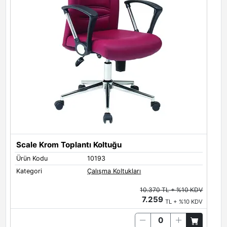
Scale Krom Toplantı Koltuğu
Ürün Kodu
10193
Ü
Kategori
Çalışma Koltukları
K
10.370 TL + %10 KDV
7.259
TL + %10 KDV