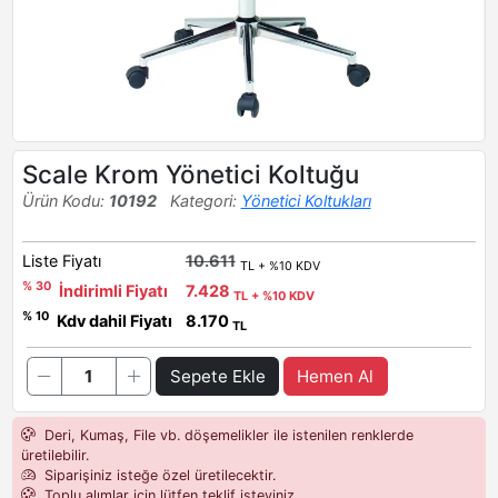
Scale Krom Yönetici Koltuğu
Ürün Kodu:
10192
Kategori:
Yönetici Koltukları
Liste Fiyatı
10.611
TL + %10 KDV
% 30
İndirimli Fiyatı
7.428
TL + %10 KDV
% 10
Kdv dahil Fiyatı
8.170
TL
Sepete Ekle
Hemen Al
Deri, Kumaş, File vb. döşemelikler ile istenilen renklerde
üretilebilir.
Siparişiniz isteğe özel üretilecektir.
Toplu alımlar için lütfen teklif isteyiniz.