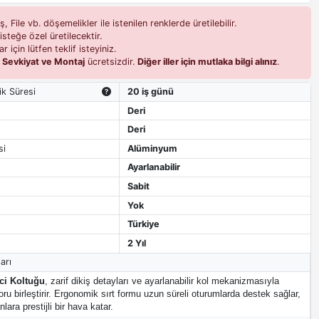
 File vb. döşemelikler ile istenilen renklerde üretilebilir.
isteğe özel üretilecektir.
r için lütfen teklif isteyiniz.
i
Sevkiyat ve Montaj
ücretsizdir.
Diğer iller için mutlaka bilgi alınız
.
ik Süresi
20 iş günü
Deri
Deri
si
Alüminyum
Ayarlanabilir
Sabit
Yok
Türkiye
2 Yıl
arı
ci Koltuğu
, zarif dikiş detayları ve ayarlanabilir kol mekanizmasıyla
oru birleştirir. Ergonomik sırt formu uzun süreli oturumlarda destek sağlar,
lara prestijli bir hava katar.