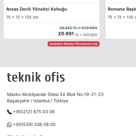
Avsas Derili Yönetici Koltuğu
75 x 72 x 125 cm
75 x 72 x 135 
24.342 TL + %10 KDV
20.691
TL + %10 KDV
İstanbul Masko Showroom'da
Masko Mobilyacılar Sitesi 5A Blok No:19-21-23
Başakşehir / Istanbul / Türkiye
+90(212) 675 03 06
+90(539) 336 08 00