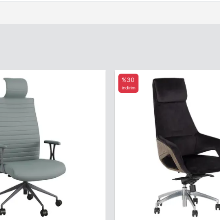
%30
indirim