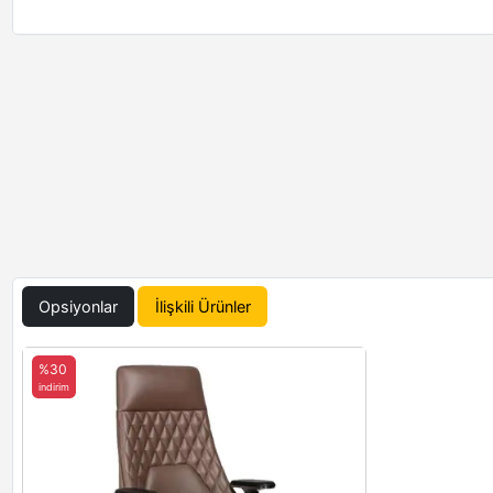
Opsiyonlar
İlişkili Ürünler
%30
indirim