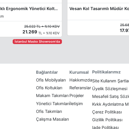
Romane Başlıklı Ergonomik Yönetici Koltuğu
Vesan Kol Tasarımlı Müdür K
cm
25.6
25.022 TL + %10 KDV
17.
21.269
TL + %10 KDV
İstanbul Masko Showroom'da
Politikalarımız
Bağlantılar
Kurumsal
Ofis Mobilyaları
Hakkımızda
Site Kullanım Şartla
Ofis Koltukları
Referanslar
Üyelik Sözleşmesi
Makam Takımları
Projeler
Mesafeli Satış Söz
Yönetici Takımları
İletişim
Kvkk Aydınlatma M
Ofis Takımları
Çerez Politikası
Çalışma Masaları
Gizlilik Politikası
Iade Politikası