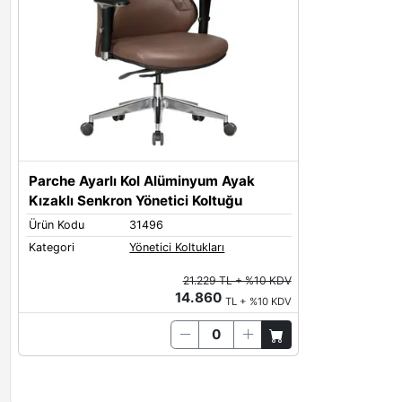
Parche Ayarlı Kol Alüminyum Ayak
Kızaklı Senkron Yönetici Koltuğu
Ürün Kodu
31496
Kategori
Yönetici Koltukları
21.229 TL + %10 KDV
14.860
TL + %10 KDV