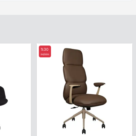
%30
indirim