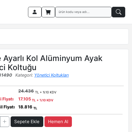
 Ayarlı Kol Alüminyum Ayak
ci Koltuğu
31490
Kategori:
Yönetici Koltukları
24.436
TL + %10 KDV
i Fiyatı
17.105
TL + %10 KDV
l Fiyatı
18.816
TL
Sepete Ekle
Hemen Al