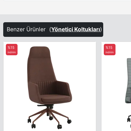
Benzer Ürünler
(
Yönetici Koltukları
)
%15
%15
indirim
indirim