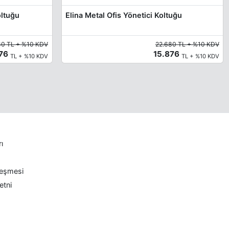
oltuğu
Elina Metal Ofis Yönetici Koltuğu
80 TL + %10 KDV
22.680 TL + %10 KDV
976
15.876
TL + %10 KDV
TL + %10 KDV
rı
leşmesi
etni