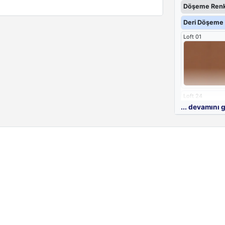
Döşeme Renk
Deri Döşeme 
Loft 01
Loft 24
... devamını 