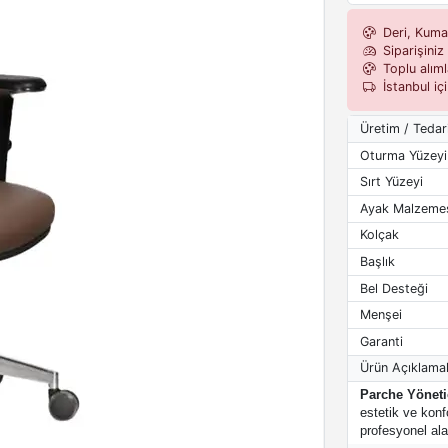
Deri, Kumaş,
Siparişiniz 
Toplu alımla
İstanbul iç
Üretim / Tedar
Oturma Yüzeyi
Sırt Yüzeyi
Ayak Malzeme
Kolçak
Başlık
Bel Desteği
Menşei
Garanti
Ürün Açıklamal
Parche Yöneti
estetik ve konf
profesyonel alan