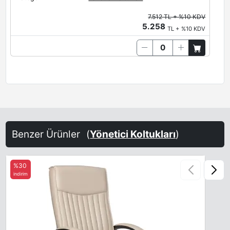
7.512 TL + %10 KDV
5.258
TL + %10 KDV
Benzer Ürünler
(
Yönetici Koltukları
)
%30
indirim