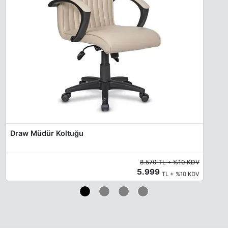
Draw Müdür Koltuğu
8.570 TL + %10 KDV
5.999
TL + %10 KDV