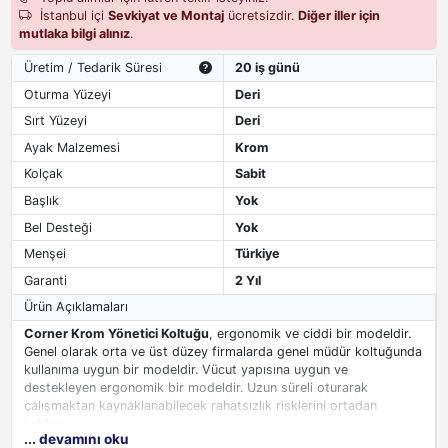
İstanbul içi
Sevkiyat ve Montaj
ücretsizdir.
Diğer iller için
mutlaka bilgi alınız
.
Üretim / Tedarik Süresi
20 iş günü
Oturma Yüzeyi
Deri
Sırt Yüzeyi
Deri
Ayak Malzemesi
Krom
Kolçak
Sabit
Başlık
Yok
Bel Desteği
Yok
Menşei
Türkiye
Garanti
2 Yıl
Ürün Açıklamaları
Corner Krom Yönetici Koltuğu
, ergonomik ve ciddi bir modeldir.
Genel olarak orta ve üst düzey firmalarda genel müdür koltuğunda
kullanıma uygun bir modeldir. Vücut yapısına uygun ve
destekleyen ergonomik bir modeldir. Uzun süreli oturarak
çalışmaktan kaynaklanabilecek rahatsızlık risklerini ortadan
kaldırır.
... devamını oku