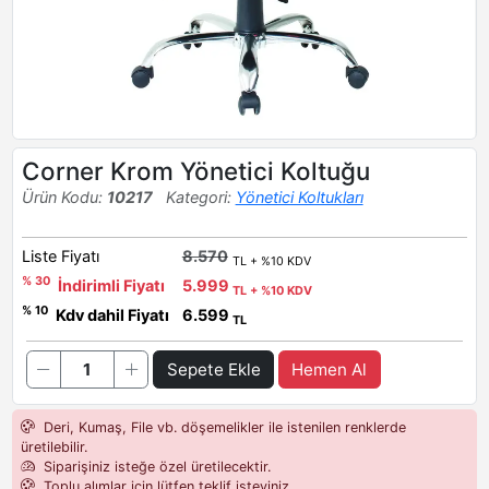
Corner Krom Yönetici Koltuğu
Ürün Kodu:
10217
Kategori:
Yönetici Koltukları
Liste Fiyatı
8.570
TL + %10 KDV
% 30
İndirimli Fiyatı
5.999
TL + %10 KDV
% 10
Kdv dahil Fiyatı
6.599
TL
Sepete Ekle
Hemen Al
Deri, Kumaş, File vb. döşemelikler ile istenilen renklerde
üretilebilir.
Siparişiniz isteğe özel üretilecektir.
Toplu alımlar için lütfen teklif isteyiniz.