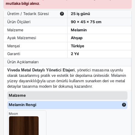
mutlaka bilgi alınız
.
Üretim / Tedarik Süresi
25 iş günü
Ürün Ölçüleri
90 x 45 x 75 cm
Malzeme
Melamin
Ayak Malzemesi
Ahşap
Menşei
Türkiye
Garanti
2 Yıl
Ürün Açıklamaları
Viveda Metal Detaylı Yönetici Etajeri
, yönetici masasına uyumlu
olarak tasarlanmış pratik ve estetik bir depolama ünitesidir. Melamin
yüzey dayanıklılığıyla uzun ömürlü kullanım sunarken deri ve metal
detaylar tasarıma modern bir dokunuş kazandırır.
Malzeme
Melamin Rengi
Moon