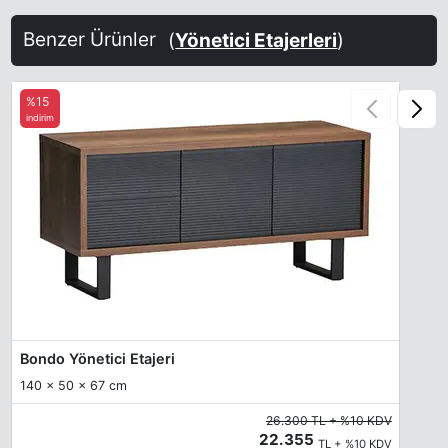
Benzer Ürünler
(
Yönetici Etajerleri
)
%15
indirim
Bondo Yönetici Etajeri
140 x 50 x 67 cm
26.300 TL + %10 KDV
22.355
TL + %10 KDV