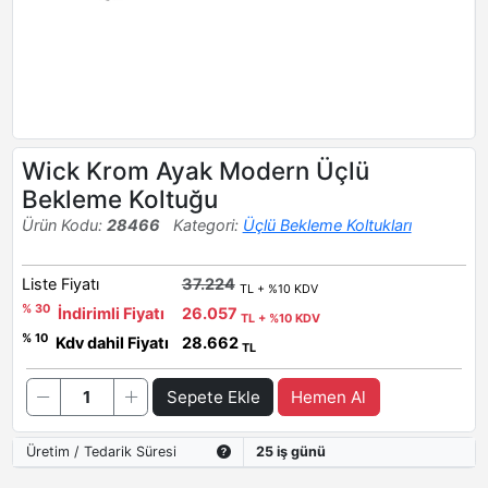
Wick Krom Ayak Modern Üçlü
Bekleme Koltuğu
Ürün Kodu:
28466
Kategori:
Üçlü Bekleme Koltukları
Liste Fiyatı
37.224
TL + %10 KDV
% 30
İndirimli Fiyatı
26.057
TL + %10 KDV
% 10
Kdv dahil Fiyatı
28.662
TL
Sepete Ekle
Hemen Al
Üretim / Tedarik Süresi
25 iş günü