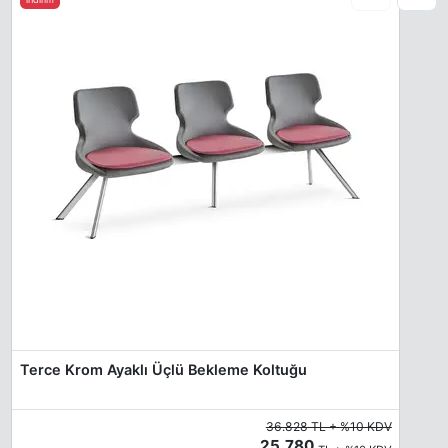
Terce Krom Ayaklı Üçlü Bekleme Koltuğu
36.828 TL + %10 KDV
25.780