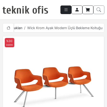
eme Koltukları
Wick Krom Ayak Modern Üçlü Bekleme Koltuğu
%30
indirim