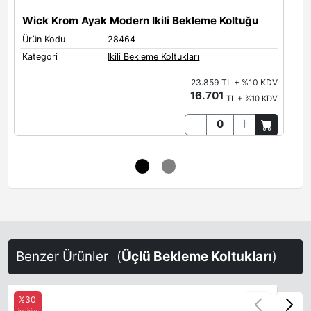
Wick Krom Ayak Modern Ikili Bekleme Koltuğu
Ürün Kodu
28464
Ü
Kategori
Ikili Bekleme Koltukları
K
23.859 TL + %10 KDV
16.701
TL + %10 KDV
Benzer Ürünler
(
Üçlü Bekleme Koltukları
)
%30
indirim