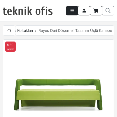
 Bekleme Koltukları
Reyes Deri Döşemeli Tasarım Üçlü Kanepe
%30
indirim