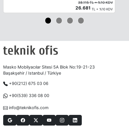
38.115 TL + %10 KDV
26.681
TL + %10 KDV
Masko Mobilyacılar Sitesi 5A Blok No:19-21-23
Başakşehir / Istanbul / Türkiye
+90(212) 675 03 06
+90(539) 336 08 00
info@teknikofis.com