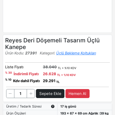
Reyes Deri Döşemeli Tasarım Üçlü
Kanepe
Ürün Kodu:
27391
Kategori:
Üçlü Bekleme Koltukları
Liste Fiyatı
38.040
TL + %10 KDV
% 30
İndirimli Fiyatı
26.628
TL + %10 KDV
% 10
Kdv dahil Fiyatı
29.291
TL
Sepete Ekle
Hemen Al
Üretim / Tedarik Süresi
17 iş günü
Ürün Ölçüleri
193 x 67 x 69 cm Ağırlık :39 kg