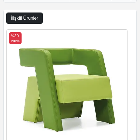
İlişkili Ürünler
%30
indirim