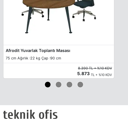
Afrodit Yuvarlak Toplantı Masası
75 cm Ağırlık :22 kg Çap :90 cm
8.390 TL + %10 KDV
5.873
TL + %10 KDV