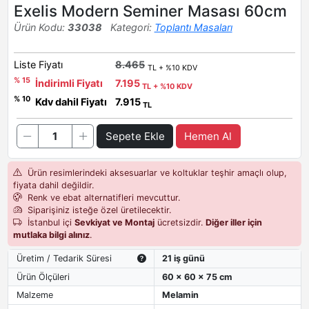
Exelis Modern Seminer Masası 60cm
Ürün Kodu:
33038
Kategori:
Toplantı Masaları
Liste Fiyatı
8.465
TL + %10 KDV
% 15
İndirimli Fiyatı
7.195
TL + %10 KDV
% 10
Kdv dahil Fiyatı
7.915
TL
Sepete Ekle
Hemen Al
Ürün resimlerindeki aksesuarlar ve koltuklar teşhir amaçlı olup,
fiyata dahil değildir.
Renk ve ebat alternatifleri mevcuttur.
Siparişiniz isteğe özel üretilecektir.
İstanbul içi
Sevkiyat ve Montaj
ücretsizdir.
Diğer iller için
mutlaka bilgi alınız
.
Üretim / Tedarik Süresi
21 iş günü
Ürün Ölçüleri
60 x 60 x 75 cm
Malzeme
Melamin