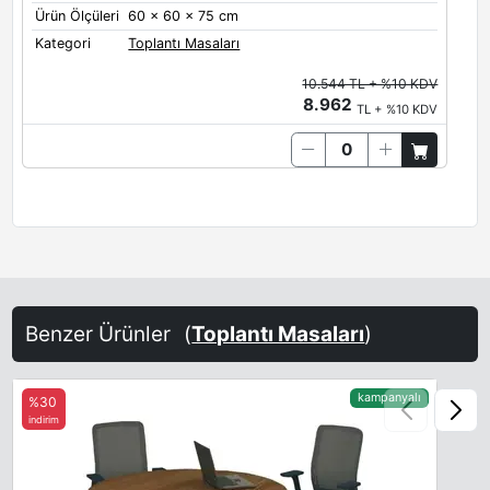
Ürün Ölçüleri
60 x 60 x 75 cm
Black
White
Grey
Kategori
Toplantı Masaları
10.544 TL + %10 KDV
8.962
TL + %10 KDV
Antrasit
Limestone
Quartz
Oxide
Brown Red
Salmon Orange
Benzer Ürünler
(
Toplantı Masaları
)
kampanyalı
%30
indirim
Terra Brown
Sand-Yellow
Steel Blue