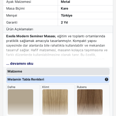
Ayak Malzemesi
Metal
Masa Biçimi
Kare
Menşei
Türkiye
Garanti
2 Yıl
Ürün Açıklamaları
Exelis Modern Seminer Masası
, eğitim ve toplantı ortamlarında
pratiklik sağlamak amacıyla tasarlanmıştır. Kompakt yapısı
sayesinde dar alanlarda bile rahatlıkla kullanılabilir ve mekandan
tasarruf sağlar. Hafif malzemesi, masanın kolayca taşınmasına ve
farklı düzenlerde kullanılabilmesine olanak tanır. Bu özellik,
seminerler, atölye çalışmaları veya grup toplantıları gibi dinamik
... devamını oku
etkinlikler için idealdir.
Kare seminer masası
nın sağlam ayakları,
güvenli ve stabil bir kullanım sunar.
Malzeme
Melamin Tabla Renkleri
Dafne
Klimt
Rubens