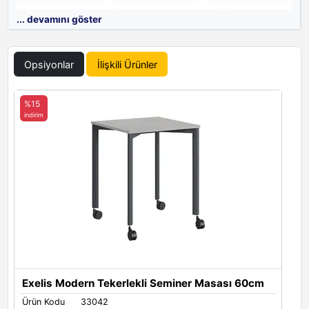
Gaudi
Gri
Antik Ceviz
... devamını göster
Opsiyonlar
İlişkili Ürünler
Siyah
Aral
Antrasit
%15
indirim
Toprak
Beyaz
Exelis Modern Tekerlekli Seminer Masası 60cm
Metal Renkleri
Ürün Kodu
33042
Metal Ayak Renkleri