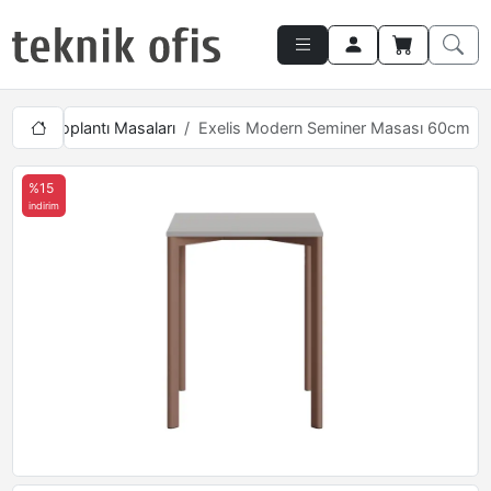
aları
Toplantı Masaları
Exelis Modern Seminer Masası 60cm
%15
indirim