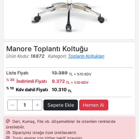
Manore Toplantı Koltuğu
Ürün Kodu:
18872
Kategori:
Toplantı Koltukları
Liste Fiyatı
13.389
TL + %10 KDV
% 30
İndirimli Fiyatı
9.372
TL + %10 KDV
% 10
Kdv dahil Fiyatı
10.310
TL
Sepete Ekle
Hemen Al
Deri, Kumaş, File vb. döşemelikler ile istenilen renklerde
üretilebilir.
Siparişiniz isteğe özel üretilecektir.
Toplu alımlar için lütfen teklif isteyiniz.