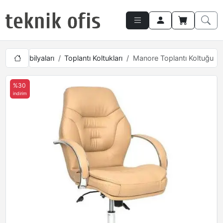
lantı Mobilyaları
Toplantı Koltukları
Manore Toplantı Koltuğu
%30
indirim