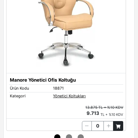
Manore Yönetici Ofis Koltuğu
Ürün Kodu
18871
Ü
Kategori
Yönetici Koltukları
K
13.875 TL + %10 KDV
9.713
TL + %10 KDV