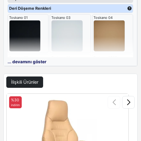
Deri Döşeme Renkleri
Toskano 01
Toskano 03
Toskano 04
Toskano 05
Toskano 07
Toskano 2307
... devamını göster
İlişkili Ürünler
Toskano 2309
%30
indirim
i