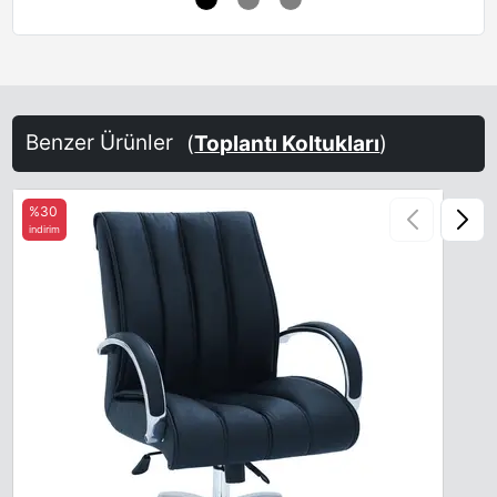
Benzer Ürünler
(
Toplantı Koltukları
)
%30
indirim