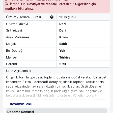
İstanbul içi
Sevkiyat ve Montaj
ücretsizdir.
Diğer iller için
mutlaka bilgi alınız
.
Üretim / Tedarik Süresi
20 iş günü
Oturma Yüzeyi
Deri
Sırt Yüzeyi
Deri
Ayak Malzemesi
Krom
Kolçak
Sabit
Bel Desteği
Yok
Menşei
Türkiye
Garanti
2 Yıl
Ürün Açıklamaları
Organik formlu gövdesi, toplantı odalarına doğal ve akıcı bir siluet
kazandırır. Sırttaki dekoratif detaylar, klasik toplantı koltuklarının
sade yüzeyinden ayrılarak özgün bir işçilik sunar. Üstü döşemeli
kavisli krom kol, metalin soğuk parlaklığını yumuşak döşemeyle
buluşturarak prestijli bir görünüm oluşturur. Yönetici toplantı
odaları için ideal olan bu
toplantı koltuğu
, uzun süren toplantılarda
... devamını oku
konforu elden bırakmayan ergonomik yapısıyla dikkat çeker.
Döşeme Renkleri