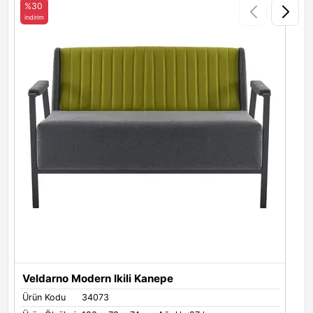
%30
indirim
i
Veldarno Modern Ikili Kanepe
Ürün Kodu
34073
Ü