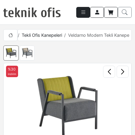
akımları
Tekli Ofis Kanepeleri
Veldarno Modern Tekli Kanepe
%30
indirim