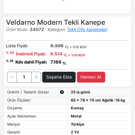
Veldarno Modern Tekli Kanepe
Ürün Kodu:
34072
Kategori:
Tekli Ofis Kanepeleri
Liste Fiyatı
9.306
TL + %10 KDV
% 30
İndirimli Fiyatı
6.514
TL + %10 KDV
% 10
Kdv dahil Fiyatı
7.166
TL
Sepete Ekle
Hemen Al
Üretim / Tedarik Süresi
25 iş günü
Ürün Ölçüleri
65 x 78 x 74 cm Ağırlık :16 kg
Döşeme
Kumaş
Ayak Malzemesi
Metal
Menşei
Türkiye
Garanti
2 Yıl