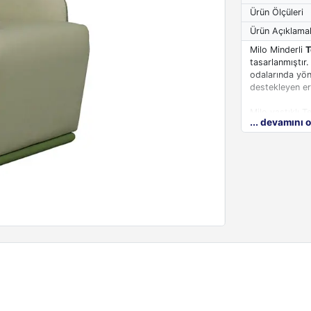
Ürün Ölçüleri
Ürün Açıklamal
Milo Minderli
T
tasarlanmıştır.
odalarında yöne
destekleyen er
Milo yastıklı T
... devamını 
ve yoğun kulla
detaylı temizli
üzerinde kalite
kaplanır. Sırt 
kanepesinin ot
tek parça halde
Milo Minderli T
konforlu bir m
uygun imal etm