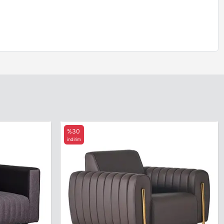
%30
indirim