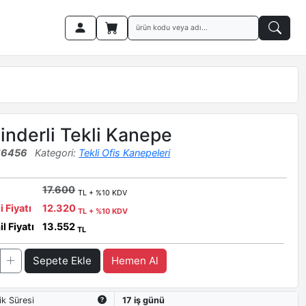
inderli Tekli Kanepe
16456
Kategori:
Tekli Ofis Kanepeleri
17.600
TL + %10 KDV
i Fiyatı
12.320
TL + %10 KDV
l Fiyatı
13.552
TL
Sepete Ekle
Hemen Al
ik Süresi
17 iş günü