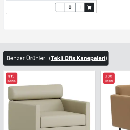
Benzer Ürünler
(
Tekli Ofis Kanepeleri
)
%15
%30
indirim
indirim