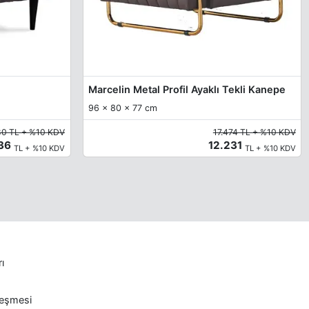
Marcelin Metal Profil Ayaklı Tekli Kanepe
96 x 80 x 77 cm
80 TL + %10 KDV
17.474 TL + %10 KDV
236
12.231
TL + %10 KDV
TL + %10 KDV
rı
leşmesi