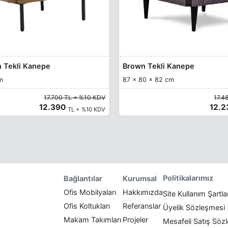
 Tekli Kanepe
Brown Tekli Kanepe
m
87 x 80 x 82 cm
17.700 TL + %10 KDV
17.4
12.390
12.
TL + %10 KDV
Politikalarımız
Bağlantılar
Kurumsal
Ofis Mobilyaları
Hakkımızda
Site Kullanım Şartla
Ofis Koltukları
Referanslar
Üyelik Sözleşmesi
Makam Takımları
Projeler
Mesafeli Satış Söz