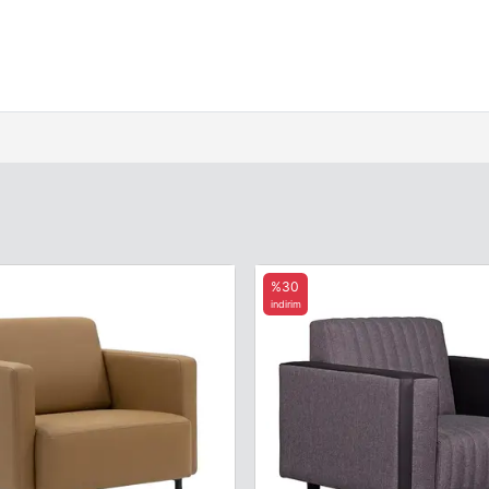
%30
indirim