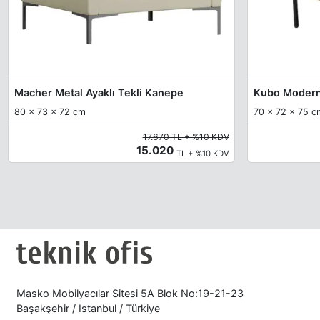
Macher Metal Ayaklı Tekli Kanepe
Kubo Modern
80 x 73 x 72 cm
70 x 72 x 75 c
17.670 TL + %10 KDV
15.020
TL + %10 KDV
Masko Mobilyacılar Sitesi 5A Blok No:19-21-23
Başakşehir / Istanbul / Türkiye