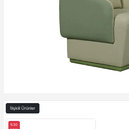
İlişkili Ürünler
%30