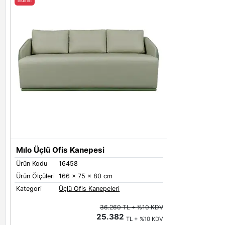
indirim
Mılo Üçlü Ofis Kanepesi
Ürün Kodu
16458
Ürün Ölçüleri
166 x 75 x 80 cm
Kategori
Üçlü Ofis Kanepeleri
36.260 TL + %10 KDV
25.382
TL + %10 KDV