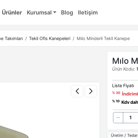
Ürünler
Kurumsal
Blog
Iletişim
e Takımları
Tekli Ofis Kanepeleri
Mılo Minderli Tekli Kanepe
Mılo M
Ürün Kodu:
Liste Fiyatı
% 30
İndiriml
% 10
Kdv dahi
Üretim / Tedar