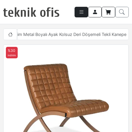
kları
Nim Metal Boyalı Ayak Kolsuz Deri Döşemeli Tekli Kanepe
%30
indirim