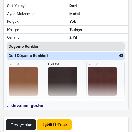
Sırt Yüzeyi
Deri
Ayak Malzemesi
Metal
Kolçak
Yok
Menşei
Türkiye
Garanti
2 Yıl
Döşeme Renkleri
Deri Döşeme Renkleri
Loft 01
Loft 04
Loft 05
Loft 09
Loft 24
Loft 25
... devamını göster
Opsiyonlar
İlişkili Ürünler