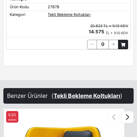
Ürün Kodu
27878
Kategori
Tekli Bekleme Koltukları
20.822 TL + %10 KDV
14.575
TL + %10 KDV
Benzer Ürünler
(
Tekli Bekleme Koltukları
)
%30
indirim