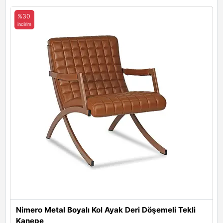
Loft 26
%30
indirim
Ayak Malzemesi Renkleri
Metal Ayak Renkleri
Siyah
Antrasit
Nimero Metal Boyalı Kol Ayak Deri Döşemeli Tekli
Kanepe