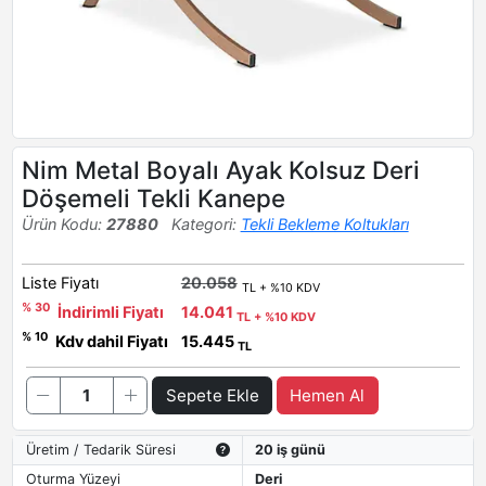
Nim Metal Boyalı Ayak Kolsuz Deri
Döşemeli Tekli Kanepe
Ürün Kodu:
27880
Kategori:
Tekli Bekleme Koltukları
Liste Fiyatı
20.058
TL + %10 KDV
% 30
İndirimli Fiyatı
14.041
TL + %10 KDV
% 10
Kdv dahil Fiyatı
15.445
TL
Sepete Ekle
Hemen Al
Üretim / Tedarik Süresi
20 iş günü
Oturma Yüzeyi
Deri