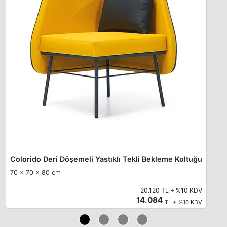
Colorido Deri Döşemeli Yastıklı Tekli Bekleme Koltuğu
70 x 70 x 80 cm
20.120 TL + %10 KDV
14.084
TL + %10 KDV