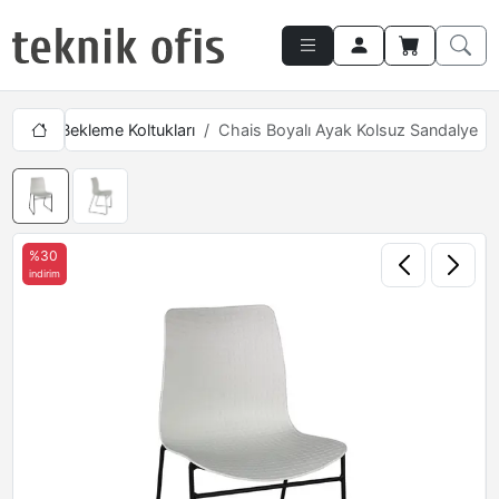
ı
Tekli Bekleme Koltukları
Chais Boyalı Ayak Kolsuz Sandalye
%30
indirim