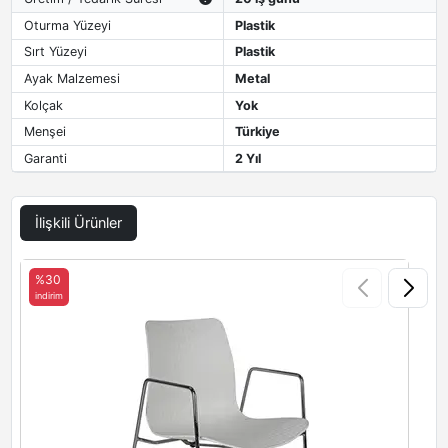
Oturma Yüzeyi
Plastik
Sırt Yüzeyi
Plastik
Ayak Malzemesi
Metal
Kolçak
Yok
Menşei
Türkiye
Garanti
2 Yıl
İlişkili Ürünler
%30
indirim
i