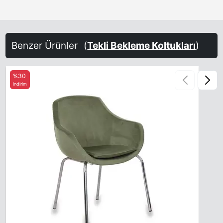
Benzer Ürünler
(
Tekli Bekleme Koltukları
)
%30
indirim