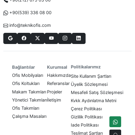
+90(539) 336 08 00
info@teknikofis.com
Politikalarımız
Bağlantılar
Kurumsal
Ofis Mobilyaları
Hakkımızda
Site Kullanım Şartları
Ofis Koltukları
Referanslar
Üyelik Sözleşmesi
Makam Takımları
Projeler
Mesafeli Satış Sözleşmesi
Yönetici Takımları
İletişim
Kvkk Aydınlatma Metni
Ofis Takımları
Çerez Politikası
Çalışma Masaları
Gizlilik Politikası
Iade Politikası
Teslimat Şartları