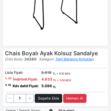
Chais Boyalı Ayak Kolsuz Sandalye
Ürün Kodu:
24380
Kategori:
Tekli Bekleme Koltukları
Liste Fiyatı
6.618
TL + %10 KDV
% 30
İndirimli Fiyatı
4.633
TL + %10 KDV
% 10
Kdv dahil Fiyatı
5.096
TL
Sepete Ekle
Hemen Al
Üretim / Tedarik Süresi
20 iş günü