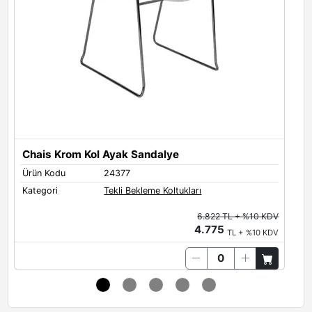
Chais Krom Kol Ayak Sandalye
Ürün Kodu
24377
Ü
Kategori
Tekli Bekleme Koltukları
K
6.822 TL + %10 KDV
4.775
TL + %10 KDV