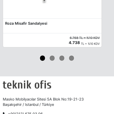
Roza Misafir Sandalyesi
6.768 TL + %10 KDV
4.738
TL + %10 KDV
Masko Mobilyacılar Sitesi 5A Blok No:19-21-23
Başakşehir / Istanbul / Türkiye
+90(212) 675 03 06