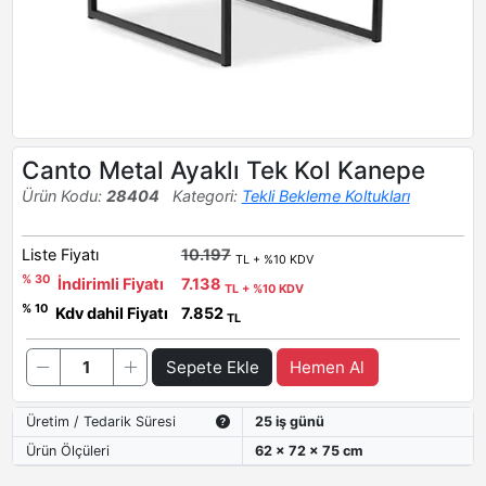
Canto Metal Ayaklı Tek Kol Kanepe
Ürün Kodu:
28404
Kategori:
Tekli Bekleme Koltukları
Liste Fiyatı
10.197
TL + %10 KDV
% 30
İndirimli Fiyatı
7.138
TL + %10 KDV
% 10
Kdv dahil Fiyatı
7.852
TL
Sepete Ekle
Hemen Al
Üretim / Tedarik Süresi
25 iş günü
Ürün Ölçüleri
62 x 72 x 75 cm