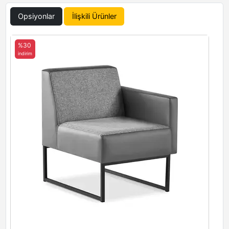
Opsiyonlar
İlişkili Ürünler
%30
indirim