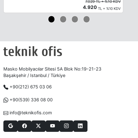
7.029 TL + %10 KDV
4.920
TL + %10 KDV
Masko Mobilyacılar Sitesi 5A Blok No:19-21-23
Başakşehir / Istanbul / Türkiye
+90(212) 675 03 06
+90(539) 336 08 00
info@teknikofis.com