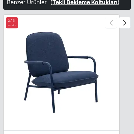
Benzer Ürünler
(
Tekli Bekleme Koltukları
)
%15
indirim