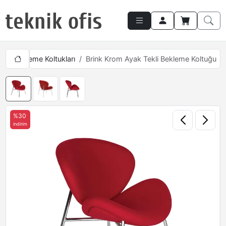
Tekli Bekleme Koltukları
Brink Krom Ayak Tekli Bekleme Koltuğu
%30
indirim