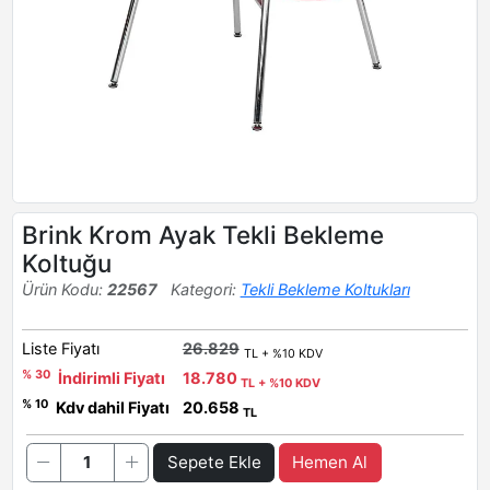
Brink Krom Ayak Tekli Bekleme
Koltuğu
Ürün Kodu:
22567
Kategori:
Tekli Bekleme Koltukları
Liste Fiyatı
26.829
TL + %10 KDV
% 30
İndirimli Fiyatı
18.780
TL + %10 KDV
% 10
Kdv dahil Fiyatı
20.658
TL
Sepete Ekle
Hemen Al