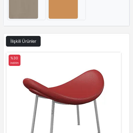
İlişkili Ürünler
%30
indirim