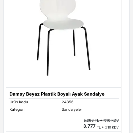
Damsy Beyaz Plastik Boyalı Ayak Sandalye
Ürün Kodu
24356
Ü
Kategori
Sandalyeler
K
5.396 TL + %10 KDV
3.777
TL + %10 KDV