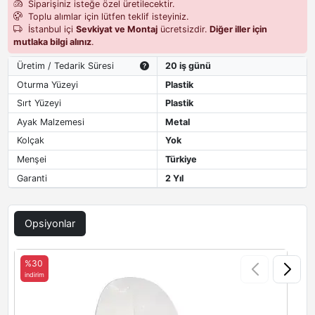
Siparişiniz isteğe özel üretilecektir.
Toplu alımlar için lütfen teklif isteyiniz.
İstanbul içi
Sevkiyat ve Montaj
ücretsizdir.
Diğer iller için
mutlaka bilgi alınız
.
Üretim / Tedarik Süresi
20 iş günü
Oturma Yüzeyi
Plastik
Sırt Yüzeyi
Plastik
Ayak Malzemesi
Metal
Kolçak
Yok
Menşei
Türkiye
Garanti
2 Yıl
Opsiyonlar
%30
indirim
i