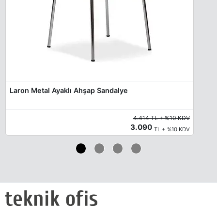
Laron Metal Ayaklı Ahşap Sandalye
4.414 TL + %10 KDV
3.090
TL + %10 KDV