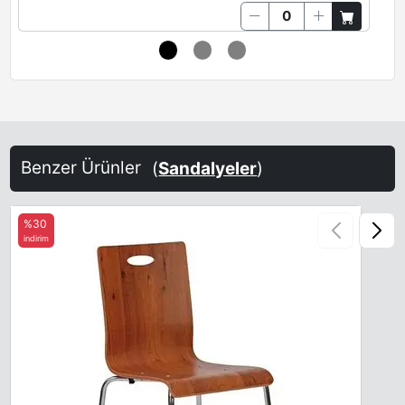
Benzer Ürünler
(
Sandalyeler
)
%30
indirim