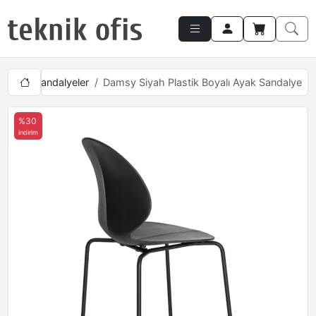
unge
Sandalyeler
Damsy Siyah Plastik Boyalı Ayak Sandalye
%30
indirim