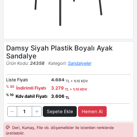
Damsy Siyah Plastik Boyalı Ayak
Sandalye
Ürün Kodu:
24358
Kategori:
Sandalyeler
Liste Fiyatı
4.684
TL + %10 KDV
% 30
İndirimli Fiyatı
3.279
TL + %10 KDV
% 10
Kdv dahil Fiyatı
3.606
TL
Sepete Ekle
Hemen Al
Deri, Kumaş, File vb. döşemelikler ile istenilen renklerde
üretilebilir.