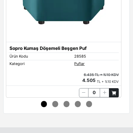
Sopro Kumaş Döşemeli Beşgen Puf
Ürün Kodu
28585
Ü
Kategori
Puflar
K
6.435 TL + %10 KDV
4.505
TL + %10 KDV