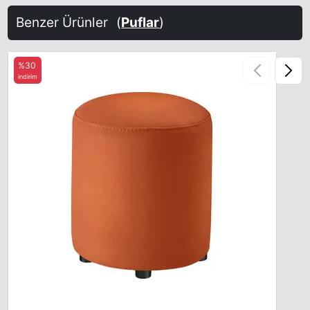
Benzer Ürünler
(
Puflar
)
%30
indirim