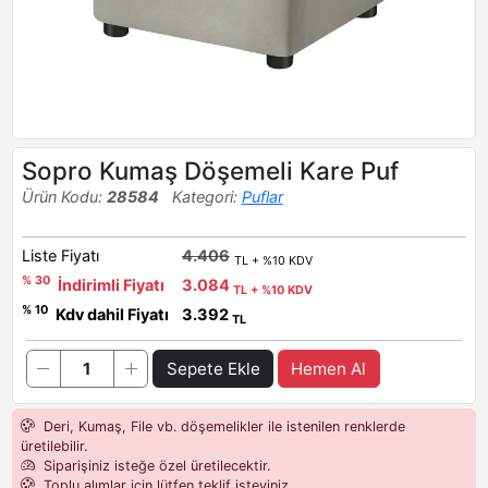
Sopro Kumaş Döşemeli Kare Puf
Ürün Kodu:
28584
Kategori:
Puflar
Liste Fiyatı
4.406
TL + %10 KDV
% 30
İndirimli Fiyatı
3.084
TL + %10 KDV
% 10
Kdv dahil Fiyatı
3.392
TL
Sepete Ekle
Hemen Al
Deri, Kumaş, File vb. döşemelikler ile istenilen renklerde
üretilebilir.
Siparişiniz isteğe özel üretilecektir.
Toplu alımlar için lütfen teklif isteyiniz.