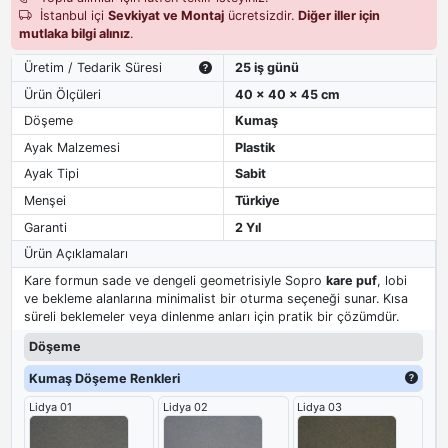
İstanbul içi
Sevkiyat ve Montaj
ücretsizdir.
Diğer iller için
mutlaka bilgi alınız
.
Üretim / Tedarik Süresi
25 iş günü
Ürün Ölçüleri
40 x 40 x 45 cm
Döşeme
Kumaş
Ayak Malzemesi
Plastik
Ayak Tipi
Sabit
Menşei
Türkiye
Garanti
2 Yıl
Ürün Açıklamaları
Kare formun sade ve dengeli geometrisiyle Sopro
kare puf
, lobi
ve bekleme alanlarına minimalist bir oturma seçeneği sunar. Kısa
süreli beklemeler veya dinlenme anları için pratik bir çözümdür.
Döşeme
Kumaş Döşeme Renkleri
Lidya 01
Lidya 02
Lidya 03