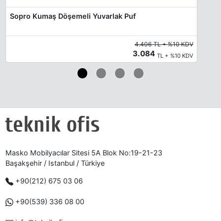
Sopro Kumaş Döşemeli Yuvarlak Puf
4.406 TL + %10 KDV
3.084
TL + %10 KDV
Masko Mobilyacılar Sitesi 5A Blok No:19-21-23
Başakşehir / Istanbul / Türkiye
+90(212) 675 03 06
+90(539) 336 08 00