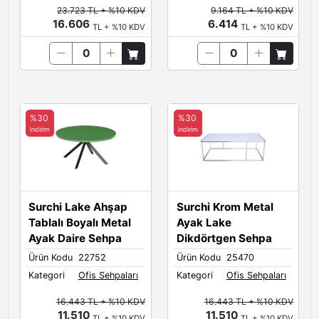
23.723 TL + %10 KDV
9.164 TL + %10 KDV
16.606
6.414
TL + %10 KDV
TL + %10 KDV
%30
%30
indirim
indirim
Surchi Lake Ahşap
Surchi Krom Metal
Tablalı Boyalı Metal
Ayak Lake
Ayak Daire Sehpa
Dikdörtgen Sehpa
Ürün Kodu
22752
Ürün Kodu
25470
Kategori
Ofis Sehpaları
Kategori
Ofis Sehpaları
16.443 TL + %10 KDV
16.443 TL + %10 KDV
11.510
11.510
TL + %10 KDV
TL + %10 KDV