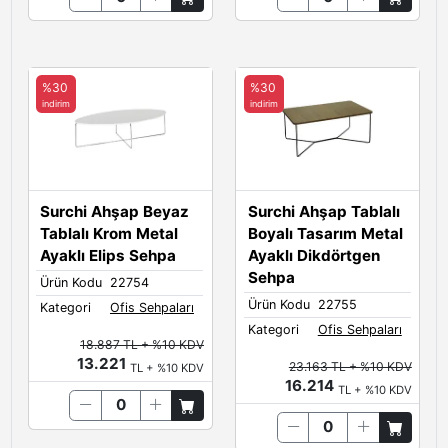
%30
%30
indirim
indirim
Surchi Ahşap Beyaz
Surchi Ahşap Tablalı
Tablalı Krom Metal
Boyalı Tasarım Metal
Ayaklı Elips Sehpa
Ayaklı Dikdörtgen
Sehpa
Ürün Kodu
22754
Ürün Kodu
22755
Kategori
Ofis Sehpaları
Kategori
Ofis Sehpaları
18.887 TL + %10 KDV
13.221
23.163 TL + %10 KDV
TL + %10 KDV
16.214
TL + %10 KDV