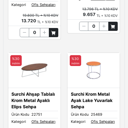
Kategori
Ofis Sehpaları
13.796 TL + %10 KDV
9.657
19.600 TL + %10 KDV
TL + %10 KDV
13.720
TL + %10 KDV
%30
%30
indirim
indirim
Surchi Ahşap Tablalı
Surchi Krom Metal
Krom Metal Ayaklı
Ayak Lake Yuvarlak
Elips Sehpa
Sehpa
Ürün Kodu
22751
Ürün Kodu
25469
Kategori
Ofis Sehpaları
Kategori
Ofis Sehpaları