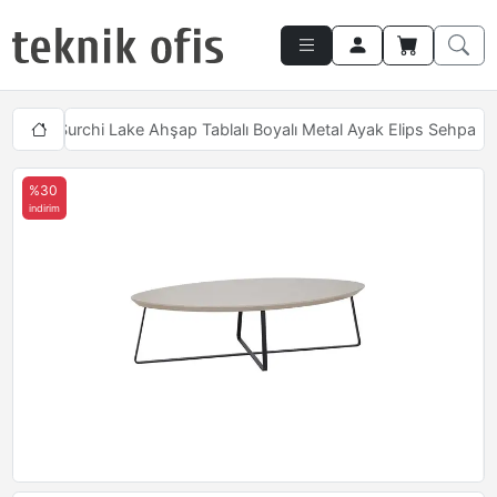
aları
Surchi Lake Ahşap Tablalı Boyalı Metal Ayak Elips Sehpa
%30
indirim