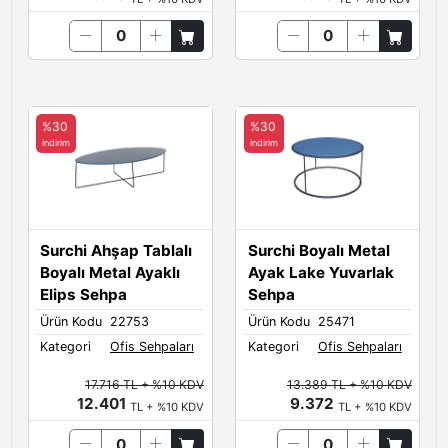
%30
%30
indirim
indirim
Surchi Ahşap Tablalı
Surchi Boyalı Metal
Boyalı Metal Ayaklı
Ayak Lake Yuvarlak
Elips Sehpa
Sehpa
Ürün Kodu
22753
Ürün Kodu
25471
Kategori
Ofis Sehpaları
Kategori
Ofis Sehpaları
17.716 TL + %10 KDV
13.389 TL + %10 KDV
12.401
9.372
TL + %10 KDV
TL + %10 KDV