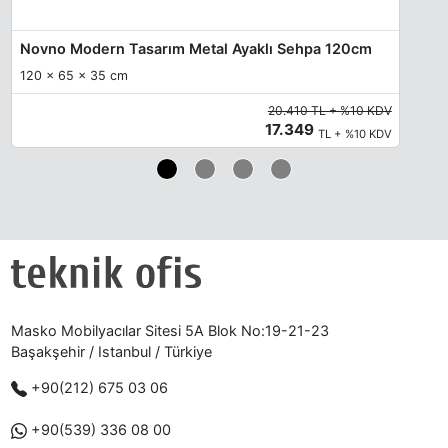
Novno Modern Tasarım Metal Ayaklı Sehpa 120cm
120 x 65 x 35 cm
20.410 TL + %10 KDV
17.349
TL + %10 KDV
Masko Mobilyacılar Sitesi 5A Blok No:19-21-23
Başakşehir / Istanbul / Türkiye
+90(212) 675 03 06
+90(539) 336 08 00