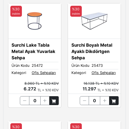
%30
%30
indirim
indirim
Surchi Lake Tabla
Surchi Boyalı Metal
Metal Ayak Yuvarlak
Ayaklı Dikdörtgen
Sehpa
Sehpa
Ürün Kodu
25472
Ürün Kodu
25473
Kategori
Ofis Sehpaları
Kategori
Ofis Sehpaları
8.960 TL + %10 KDV
16.138 TL + %10 KDV
6.272
11.297
TL + %10 KDV
TL + %10 KDV
%30
%30