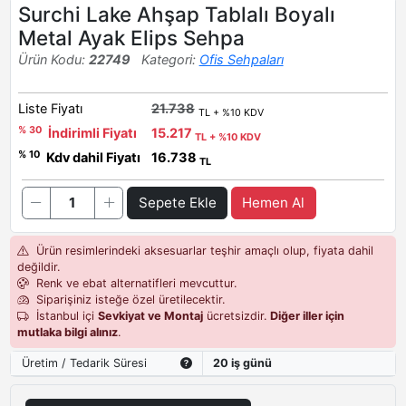
Surchi Lake Ahşap Tablalı Boyalı
Metal Ayak Elips Sehpa
Ürün Kodu:
22749
Kategori:
Ofis Sehpaları
Liste Fiyatı
21.738
TL + %10 KDV
% 30
İndirimli Fiyatı
15.217
TL + %10 KDV
% 10
Kdv dahil Fiyatı
16.738
TL
Sepete Ekle
Hemen Al
Ürün resimlerindeki aksesuarlar teşhir amaçlı olup, fiyata dahil
değildir.
Renk ve ebat alternatifleri mevcuttur.
Siparişiniz isteğe özel üretilecektir.
İstanbul içi
Sevkiyat ve Montaj
ücretsizdir.
Diğer iller için
mutlaka bilgi alınız
.
Üretim / Tedarik Süresi
20 iş günü