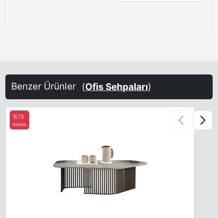
Benzer Ürünler
(
Ofis Sehpaları
)
%15
indirim