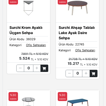
indirim
indirim
Surchi Krom Ayaklı
Surchi Ahşap Tablalı
Üçgen Sehpa
Lake Ayak Daire
Sehpa
Ürün Kodu
36029
Ürün Kodu
22745
Kategori
Ofis Sehpaları
Kategori
Ofis Sehpaları
7.891 TL + %10 KDV
5.524
21.738 TL + %10 KDV
TL + %10 KDV
15.217
TL + %10 KDV
%30
%30
indirim
indirim