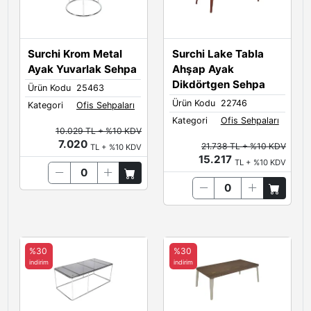
Surchi Krom Metal
Surchi Lake Tabla
Ayak Yuvarlak Sehpa
Ahşap Ayak
Dikdörtgen Sehpa
Ürün Kodu
25463
Ürün Kodu
22746
Kategori
Ofis Sehpaları
Kategori
Ofis Sehpaları
10.029 TL + %10 KDV
7.020
21.738 TL + %10 KDV
TL + %10 KDV
15.217
TL + %10 KDV
%30
%30
indirim
indirim