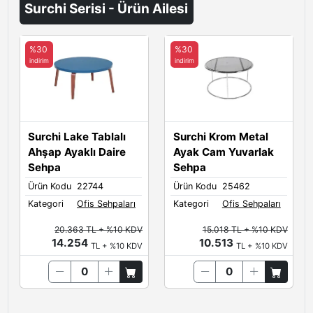
Surchi Serisi - Ürün Ailesi
%30
%30
indirim
indirim
Surchi Lake Tablalı
Surchi Krom Metal
Ahşap Ayaklı Daire
Ayak Cam Yuvarlak
Sehpa
Sehpa
Ürün Kodu
22744
Ürün Kodu
25462
Kategori
Ofis Sehpaları
Kategori
Ofis Sehpaları
20.363 TL + %10 KDV
15.018 TL + %10 KDV
14.254
10.513
TL + %10 KDV
TL + %10 KDV