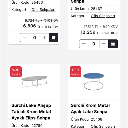
Sehpa
Ürün Kodu
25466
Ürün Kodu
25467
Kategori
Ofis Sehpaları
Kategori
Ofis Sehpaları
9.724 TL + %10 KDV
6.806
17.513 TL + %10 KDV
TL + %10 KDV
12.259
TL + %10 KDV
%30
%30
indirim
indirim
Surchi Lake Ahşap
Surchi Krom Metal
Tablalı Krom Metal
Ayak Lake Sehpa
Ayaklı Elips Sehpa
Ürün Kodu
25468
Ürün Kodu
22750
Kategori
Ofis Sehpaları