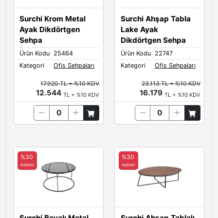
Surchi Krom Metal
Surchi Ahşap Tabla
Ayak Dikdörtgen
Lake Ayak
Sehpa
Dikdörtgen Sehpa
Ürün Kodu
25464
Ürün Kodu
22747
Kategori
Ofis Sehpaları
Kategori
Ofis Sehpaları
17.920 TL + %10 KDV
23.113 TL + %10 KDV
12.544
16.179
TL + %10 KDV
TL + %10 KDV
%30
%30
indirim
indirim
Surchi Boyalı Metal
Surchi Ahşap Tablalı