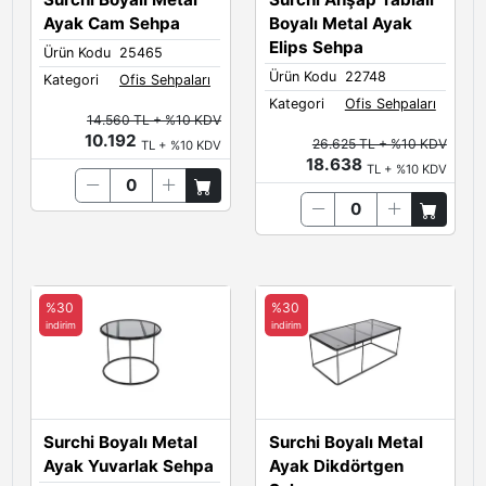
Ayak Cam Sehpa
Boyalı Metal Ayak
Elips Sehpa
Ürün Kodu
25465
Ürün Kodu
22748
Kategori
Ofis Sehpaları
Kategori
Ofis Sehpaları
14.560 TL + %10 KDV
10.192
26.625 TL + %10 KDV
TL + %10 KDV
18.638
TL + %10 KDV
%30
%30
indirim
indirim
Surchi Boyalı Metal
Surchi Boyalı Metal
Ayak Yuvarlak Sehpa
Ayak Dikdörtgen