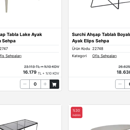
şap Tabla Lake Ayak
Surchi Ahşap Tablalı Boyal
n Sehpa
Ayak Elips Sehpa
2747
Ürün Kodu
22748
fis Sehpaları
Kategori
Ofis Sehpaları
23.113 TL + %10 KDV
26.625
16.179
18.6
TL + %10 KDV
%30
indirim