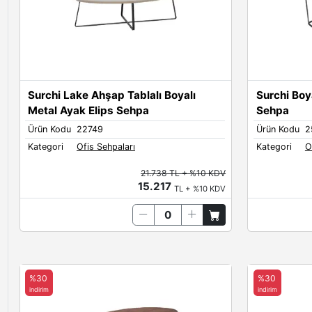
Surchi Lake Ahşap Tablalı Boyalı
Surchi Boy
Metal Ayak Elips Sehpa
Sehpa
Ürün Kodu
22749
Ürün Kodu
2
Kategori
Ofis Sehpaları
Kategori
O
21.738 TL + %10 KDV
15.217
TL + %10 KDV
%30
%30
indirim
indirim