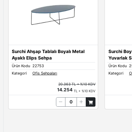
Surchi Ahşap Tablalı Boyalı Metal
Surchi Boy
Ayaklı Elips Sehpa
Yuvarlak 
Ürün Kodu
22753
Ürün Kodu
2
Kategori
Ofis Sehpaları
Kategori
O
20.363 TL + %10 KDV
14.254
TL + %10 KDV