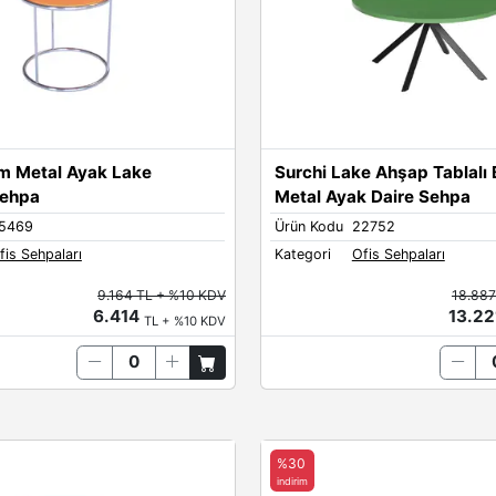
om Metal Ayak Lake
Surchi Lake Ahşap Tablalı 
Sehpa
Metal Ayak Daire Sehpa
5469
Ürün Kodu
22752
fis Sehpaları
Kategori
Ofis Sehpaları
9.164 TL + %10 KDV
18.887
6.414
13.2
TL + %10 KDV
%30
indirim