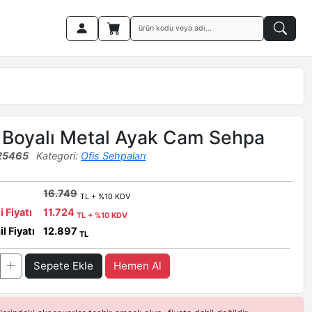
 Boyalı Metal Ayak Cam Sehpa
25465
Kategori:
Ofis Sehpaları
16.749
TL + %10 KDV
i Fiyatı
11.724
TL + %10 KDV
l Fiyatı
12.897
TL
Sepete Ekle
Hemen Al