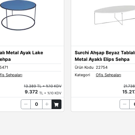
alı Metal Ayak Lake
Surchi Ahşap Beyaz Tablal
Sehpa
Metal Ayaklı Elips Sehpa
5471
Ürün Kodu
22754
fis Sehpaları
Kategori
Ofis Sehpaları
13.389 TL + %10 KDV
21.73
9.372
15.2
TL + %10 KDV