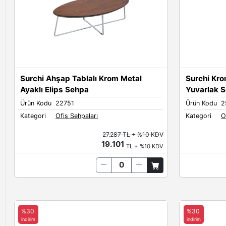
Surchi Ahşap Tablalı Krom Metal
Surchi Kr
Ayaklı Elips Sehpa
Yuvarlak 
Ürün Kodu
22751
Ürün Kodu
2
Kategori
Ofis Sehpaları
Kategori
O
27.287 TL + %10 KDV
19.101
TL + %10 KDV
%30
%30
indirim
indirim