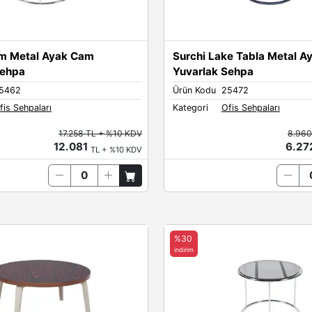
om Metal Ayak Cam
Surchi Lake Tabla Metal A
Sehpa
Yuvarlak Sehpa
5462
Ürün Kodu
25472
fis Sehpaları
Kategori
Ofis Sehpaları
17.258 TL + %10 KDV
8.960
12.081
6.2
TL + %10 KDV
%30
indirim