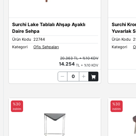
Surchi Lake Tablalı Ahşap Ayaklı
Surchi Kr
Daire Sehpa
Yuvarlak 
Ürün Kodu
22744
Ürün Kodu
2
Kategori
Ofis Sehpaları
Kategori
O
20.363 TL + %10 KDV
14.254
TL + %10 KDV
%30
%30
indirim
indirim