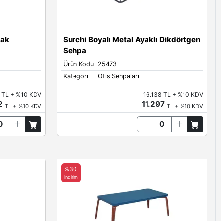
yak
Surchi Boyalı Metal Ayaklı Dikdörtgen
Sehpa
Ürün Kodu
25473
Kategori
Ofis Sehpaları
 TL + %10 KDV
16.138 TL + %10 KDV
72
11.297
TL + %10 KDV
TL + %10 KDV
%30
indirim