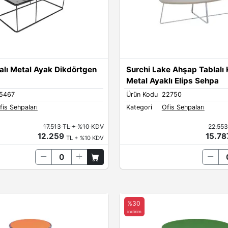
alı Metal Ayak Dikdörtgen
Surchi Lake Ahşap Tablalı
Metal Ayaklı Elips Sehpa
5467
Ürün Kodu
22750
fis Sehpaları
Kategori
Ofis Sehpaları
17.513 TL + %10 KDV
22.553
12.259
15.7
TL + %10 KDV
%30
indirim