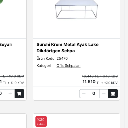
Boyalı
Surchi Krom Metal Ayak Lake
Dikdörtgen Sehpa
Ürün Kodu
25470
Kategori
Ofis Sehpaları
 TL + %10 KDV
16.443 TL + %10 KDV
21
11.510
TL + %10 KDV
TL + %10 KDV
%30
indirim