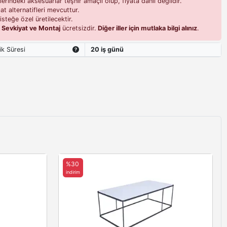
erindeki aksesuarlar teşhir amaçlı olup, fiyata dahil değildir.
t alternatifleri mevcuttur.
isteğe özel üretilecektir.
i
Sevkiyat ve Montaj
ücretsizdir.
Diğer iller için mutlaka bilgi alınız
.
ik Süresi
20 iş günü
%30
indirim