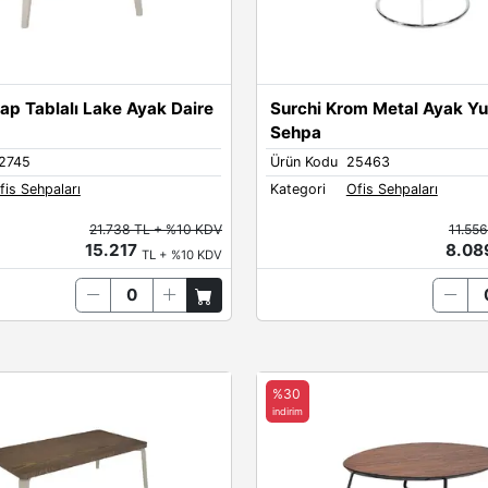
ap Tablalı Lake Ayak Daire
Surchi Krom Metal Ayak Yu
Sehpa
2745
Ürün Kodu
25463
fis Sehpaları
Kategori
Ofis Sehpaları
21.738 TL + %10 KDV
11.55
15.217
8.0
TL + %10 KDV
%30
indirim