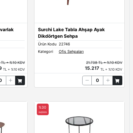
varlak
Surchi Lake Tabla Ahşap Ayak
Dikdörtgen Sehpa
Ürün Kodu
22746
Kategori
Ofis Sehpaları
6 TL + %10 KDV
21.738 TL + %10 KDV
89
15.217
TL + %10 KDV
TL + %10 KDV
%30
indirim