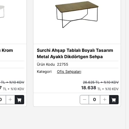
ı Krom
Surchi Ahşap Tablalı Boyalı Tasarım
Metal Ayaklı Dikdörtgen Sehpa
Ürün Kodu
22755
Kategori
Ofis Sehpaları
8 TL + %10 KDV
26.625 TL + %10 KDV
17
18.638
TL + %10 KDV
TL + %10 KDV