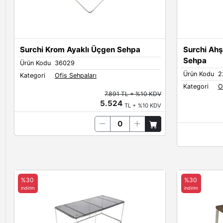
Surchi Krom Ayaklı Üçgen Sehpa
Surchi Ahş
Sehpa
Ürün Kodu
36029
Ürün Kodu
2
Kategori
Ofis Sehpaları
Kategori
O
7.891 TL + %10 KDV
5.524
TL + %10 KDV
%30
%30
indirim
indirim