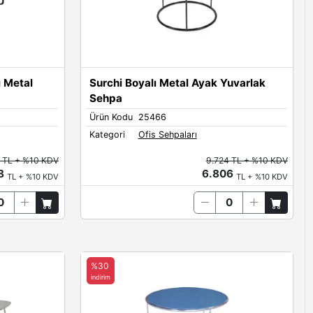
ı Metal
Surchi Boyalı Metal Ayak Yuvarlak
Sehpa
Ürün Kodu
25466
Kategori
Ofis Sehpaları
 TL + %10 KDV
9.724 TL + %10 KDV
38
6.806
TL + %10 KDV
TL + %10 KDV
%30
indirim