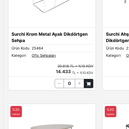
Surchi Krom Metal Ayak Dikdörtgen
Surchi Ah
Sehpa
Dikdörtge
Ürün Kodu
25464
Ürün Kodu
2
Kategori
Ofis Sehpaları
Kategori
O
20.618 TL + %10 KDV
14.433
TL + %10 KDV
%30
%30
indirim
indirim