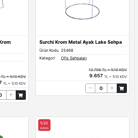
 Krom
Surchi Krom Metal Ayak Lake Sehpa
Ürün Kodu
25468
Kategori
Ofis Sehpaları
13.796 TL + %10 KDV
9.657
 TL + %10 KDV
TL + %10 KDV
87
TL + %10 KDV
%30
indirim