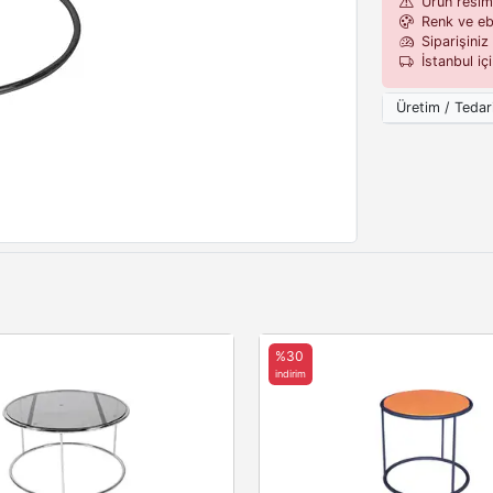
Ürün resiml
Renk ve eba
Siparişiniz 
İstanbul iç
Üretim / Tedar
%30
indirim