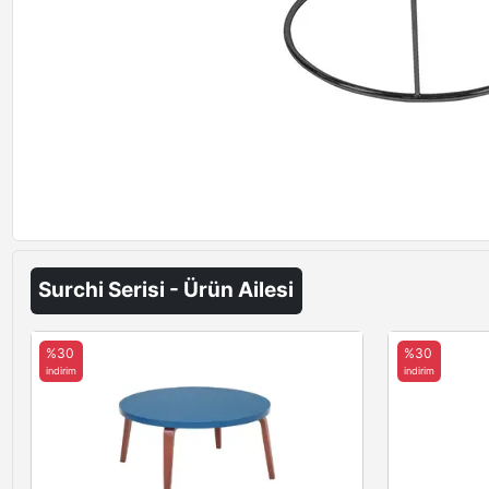
Surchi Serisi - Ürün Ailesi
%30
%30
indirim
indirim