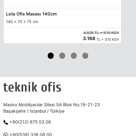
Leta Ofis Masası 140cm
140 x 70 x 75 cm
4.526 TL + %10 KDV
3.168
TL + %10 KDV
Masko Mobilyacılar Sitesi 5A Blok No:19-21-23
Başakşehir / Istanbul / Türkiye
+90(212) 675 03 06
+90(539) 336 08 00