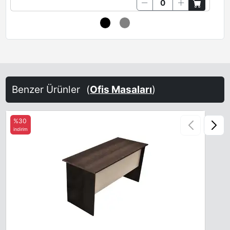
Benzer Ürünler
(
Ofis Masaları
)
%30
indirim