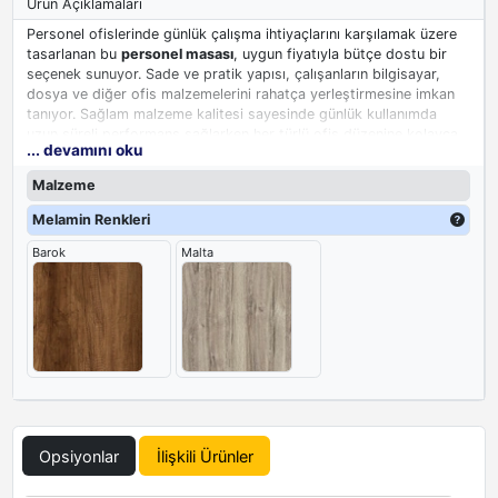
Ürün Açıklamaları
Personel ofislerinde günlük çalışma ihtiyaçlarını karşılamak üzere
tasarlanan bu
personel masası
, uygun fiyatıyla bütçe dostu bir
seçenek sunuyor. Sade ve pratik yapısı, çalışanların bilgisayar,
dosya ve diğer ofis malzemelerini rahatça yerleştirmesine imkan
tanıyor. Sağlam malzeme kalitesi sayesinde günlük kullanımda
uzun süreli performans sağlarken her türlü ofis düzenine kolayca
... devamını oku
uyum gösteriyor. Personel ofislerinde temel ihtiyaçları karşılayan
bu masa, işlevselliği ve ekonomikliği bir arada sunuyor.
Malzeme
Melamin Renkleri
Barok
Malta
Opsiyonlar
İlişkili Ürünler