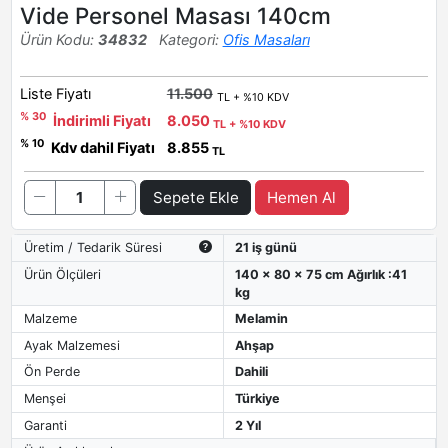
Vide Personel Masası 140cm
Ürün Kodu:
34832
Kategori:
Ofis Masaları
Liste Fiyatı
11.500
TL + %10 KDV
% 30
İndirimli Fiyatı
8.050
TL + %10 KDV
% 10
Kdv dahil Fiyatı
8.855
TL
Sepete Ekle
Hemen Al
Üretim / Tedarik Süresi
21 iş günü
Ürün Ölçüleri
140 x 80 x 75 cm Ağırlık :41
kg
Malzeme
Melamin
Ayak Malzemesi
Ahşap
Ön Perde
Dahili
Menşei
Türkiye
Garanti
2 Yıl