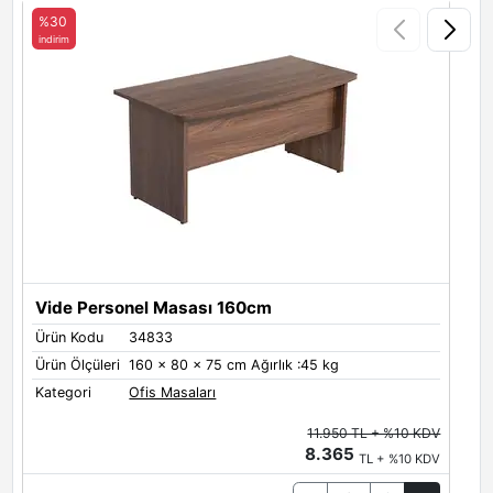
%30
indirim
i
Vide Personel Masası 160cm
Ürün Kodu
34833
Ü
Ürün Ölçüleri
160 x 80 x 75 cm Ağırlık :45 kg
Ü
Kategori
Ofis Masaları
K
11.950 TL + %10 KDV
8.365
TL + %10 KDV