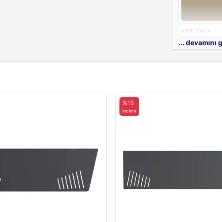
Antik Ceviz
... devamını 
Beyaz
%15
indirim
Metal Renkler
Metal Ayak Re
Black