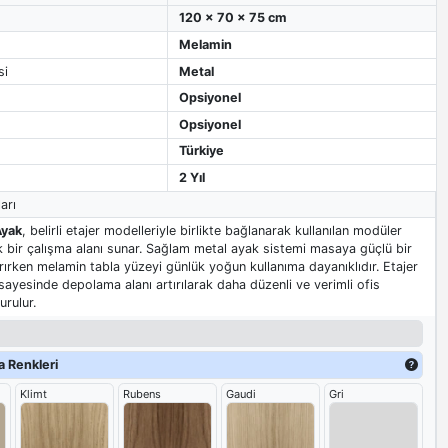
120 x 70 x 75 cm
Melamin
si
Metal
Opsiyonel
Opsiyonel
Türkiye
2 Yıl
arı
Ayak
, belirli etajer modelleriyle birlikte bağlanarak kullanılan modüler
k bir çalışma alanı sunar. Sağlam metal ayak sistemi masaya güçlü bir
ırken melamin tabla yüzeyi günlük yoğun kullanıma dayanıklıdır. Etajer
ayesinde depolama alanı artırılarak daha düzenli ve verimli ofis
urulur.
 Renkleri
Klimt
Rubens
Gaudi
Gri