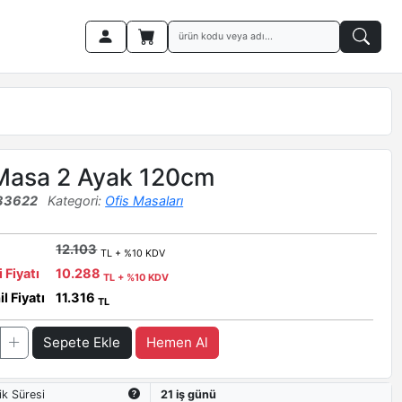
Masa 2 Ayak 120cm
33622
Kategori:
Ofis Masaları
12.103
TL + %10 KDV
i Fiyatı
10.288
TL + %10 KDV
l Fiyatı
11.316
TL
Sepete Ekle
Hemen Al
ik Süresi
21 iş günü