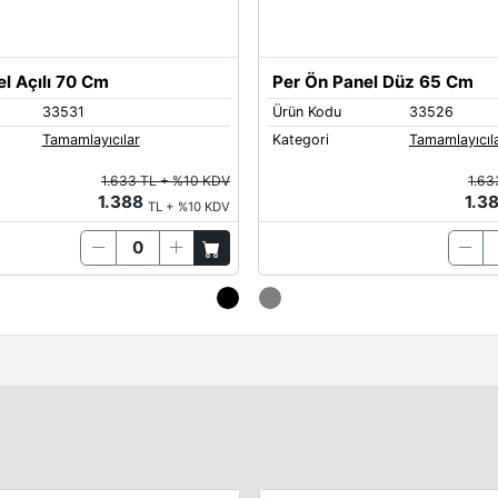
Quartz
l Açılı 70 Cm
Per Ön Panel Düz 65 Cm
33531
Ürün Kodu
33526
Tamamlayıcılar
Kategori
Tamamlayıcıl
Sand-Yellow
1.633 TL + %10 KDV
1.63
1.388
1.3
TL + %10 KDV