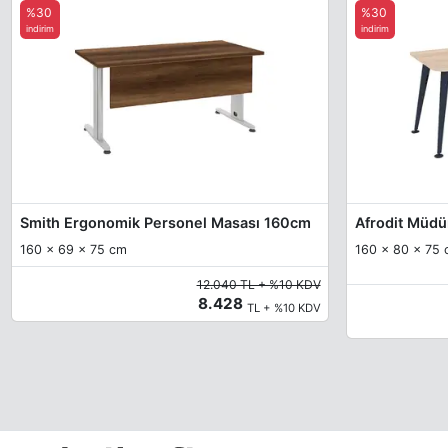
%30
%30
indirim
indirim
Smith Ergonomik Personel Masası 160cm
Afrodit Müdü
160 x 69 x 75 cm
160 x 80 x 75 c
12.040 TL + %10 KDV
8.428
TL + %10 KDV