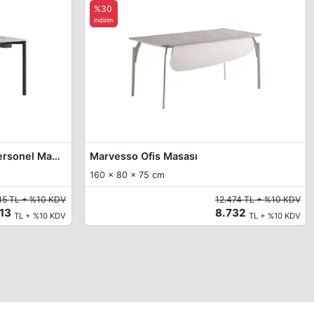
%30
indirim
Exelis Dekoratif Dört Ayaklı Personel Masası 160cm
Marvesso Ofis Masası
160 x 80 x 75 cm
15 TL + %10 KDV
12.474 TL + %10 KDV
213
8.732
TL + %10 KDV
TL + %10 KDV