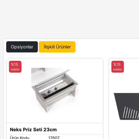
Opsiyonlar
İlişkili Ürünler
%15
%15
indirim
indirim
Neks Priz Seti 23cm
Ürün Kodu
17607