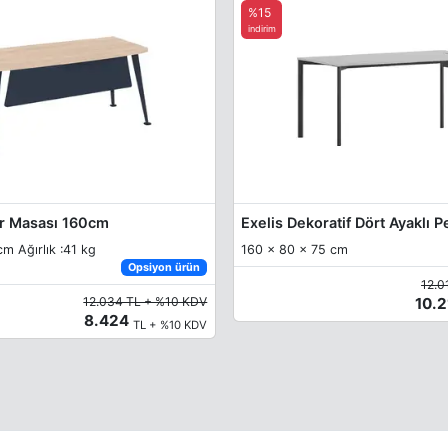
%15
indirim
r Masası 160cm
m Ağırlık :41 kg
160 x 80 x 75 cm
Opsiyon ürün
12.0
10.
12.034 TL + %10 KDV
8.424
TL + %10 KDV