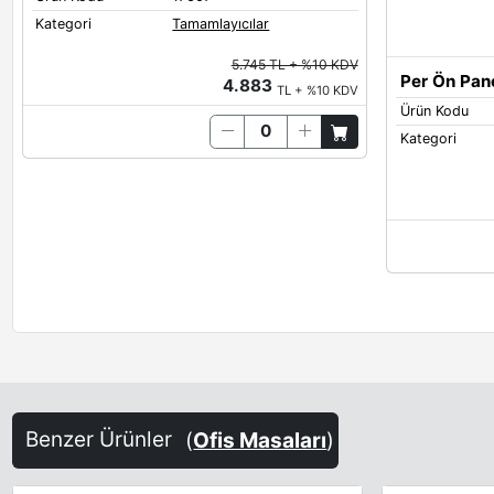
Kategori
Tamamlayıcılar
5.745 TL + %10 KDV
Per Ön Pane
4.883
TL + %10 KDV
Ürün Kodu
Kategori
Benzer Ürünler
(
Ofis Masaları
)