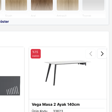
Siyah
Aral
Antrasit
Toprak
göster
%15
indirim
i
nkleri
White
Grey
Antrasit
Limestone
Vega Masa 2 Ayak 140cm
Ürün Kodu
33623