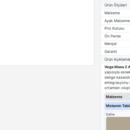
Ürün Ölçüleri
Malzeme
Ayak Malzeme
Priz Kutusu
Ön Perde
Menşei
Garanti
Ürün Açıklamal
Vega Masa 2 
yapısıyla esne
denge kazandır
entegrasyonu s
ortamları oluşt
Malzeme
Melamin Tabla
Dafne