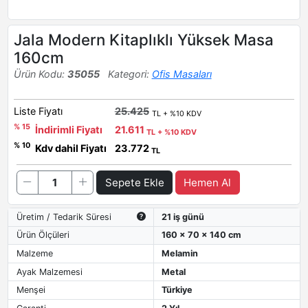
Jala Modern Kitaplıklı Yüksek Masa
160cm
Ürün Kodu:
35055
Kategori:
Ofis Masaları
Liste Fiyatı
25.425
TL + %10 KDV
% 15
İndirimli Fiyatı
21.611
TL + %10 KDV
% 10
Kdv dahil Fiyatı
23.772
TL
Sepete Ekle
Hemen Al
Üretim / Tedarik Süresi
21 iş günü
Ürün Ölçüleri
160 x 70 x 140 cm
Malzeme
Melamin
Ayak Malzemesi
Metal
Menşei
Türkiye