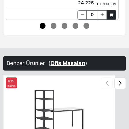
24.225
TL + %10 KDV
Antrasit
Limestone
Quartz
Oxide
Brown Red
Salmon Orange
Benzer Ürünler
(
Ofis Masaları
)
%15
indirim
Terra Brown
Sand-Yellow
Steel Blue