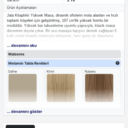
Garanti
2 Yıl
Ürün Açıklamaları
Jala Kitaplıklı Yüksek Masa, dinamik ofislerin mola alanları ve hızlı
toplantı köşeleri için geliştirilmiş, 107 cm'lik yüksek formlu bir
modüldür. Yüksek bar taburelerine uyumlu yapısıyla, klasik masa
düzeninin dışına çıkar. Bir ucu masaya taşıyıcı destek sağlayan 5
katlı metal kitaplık ünitesiyle birleşerek, hem geniş bir depolama
alanı hem de kompakt bir çalışma yüzeyi sunar. Minimalist metal
... devamını oku
iskeletiyle modern ofislerde fonksiyonel bir bölücü ünite olarak da
konumlandırılabilir.
Malzeme
Melamin Tabla Renkleri
Dafne
Klimt
Rubens
Gaudi
Gri
Antik Ceviz
... devamını göster