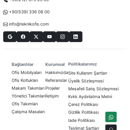
+90(539) 336 08 00
info@teknikofis.com
Politikalarımız
Bağlantılar
Kurumsal
Ofis Mobilyaları
Hakkımızda
Site Kullanım Şartları
Ofis Koltukları
Referanslar
Üyelik Sözleşmesi
Makam Takımları
Projeler
Mesafeli Satış Sözleşmesi
Yönetici Takımları
İletişim
Kvkk Aydınlatma Metni
Ofis Takımları
Çerez Politikası
Çalışma Masaları
Gizlilik Politikası
Iade Politikası
Teslimat Şartları