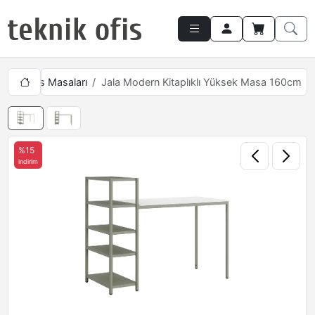
arı
Ofis Masaları
Jala Modern Kitaplıklı Yüksek Masa 160cm
%15
indirim