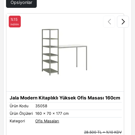
Opsiyonlar
Siyah
Aral
Antrasit
%15
indirim
i
Toprak
Beyaz
Jala Modern Kitaplıklı Yüksek Ofis Masası 160cm
Metal Renkleri
Ürün Kodu
35058
Ü
Metal Renkleri - Ayak ve Raf
Ürün Ölçüleri
160 x 70 x 177 cm
Ü
Black
White
Grey
Kategori
Ofis Masaları
K
28.500 TL + %10 KDV