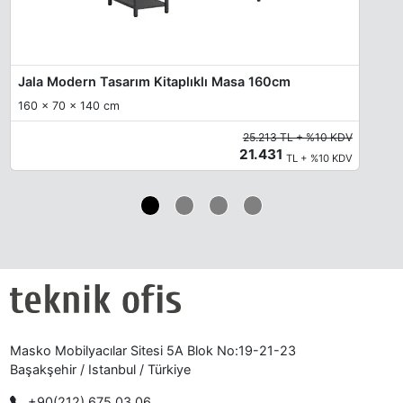
Jala Modern Tasarım Kitaplıklı Masa 160cm
160 x 70 x 140 cm
25.213 TL + %10 KDV
21.431
TL + %10 KDV
Masko Mobilyacılar Sitesi 5A Blok No:19-21-23
Başakşehir / Istanbul / Türkiye
+90(212) 675 03 06