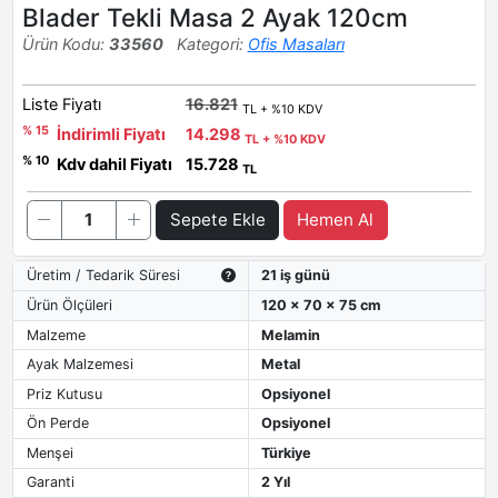
Blader Tekli Masa 2 Ayak 120cm
Ürün Kodu:
33560
Kategori:
Ofis Masaları
Liste Fiyatı
16.821
TL + %10 KDV
% 15
İndirimli Fiyatı
14.298
TL + %10 KDV
% 10
Kdv dahil Fiyatı
15.728
TL
Sepete Ekle
Hemen Al
Üretim / Tedarik Süresi
21 iş günü
Ürün Ölçüleri
120 x 70 x 75 cm
Malzeme
Melamin
Ayak Malzemesi
Metal
Priz Kutusu
Opsiyonel
Ön Perde
Opsiyonel
Menşei
Türkiye
Garanti
2 Yıl