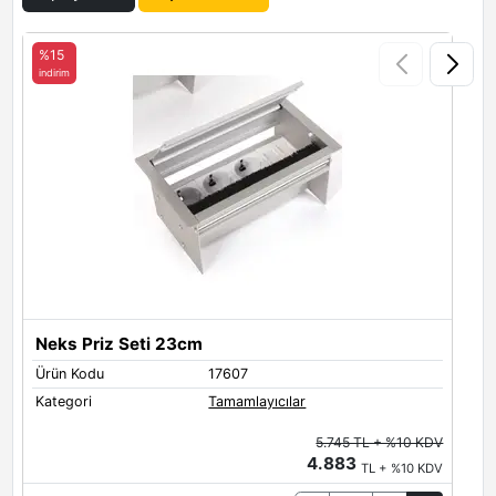
Siyah
Aral
Antrasit
%15
indirim
i
Toprak
Beyaz
Neks Priz Seti 23cm
Metal Renkleri
Ürün Kodu
17607
Metal Ayak Renkleri
Kategori
Tamamlayıcılar
Black
White
Grey
5.745 TL + %10 KDV
4.883
TL + %10 KDV
P