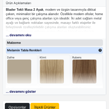
Ürün Açıklamaları
Blader Tekli Masa 2 Ayak
, modern ve özgün tasarımıyla dikkat
çeken, minimalist bir çalışma alanıdır. Özellikle modern ofisler, home
office veya genç çalışma alanları için idealdir. İki adet sağlam metal
ayağı ve bağlantı noktaları sayesinde, masayı farklı etajerler ile
birleştirerek özelleştirilebilir çalışma alanları oluşturabilirsiniz.
Üzerinde bilgisayar, çalışma materyalleri ve kişisel eşyalar için
... devamını oku
yeterli alan bulunur. Sade ve çarpıcı tasarımıyla çalışma ortamınıza
modern bir hava katar.
Malzeme
Melamin Tabla Renkleri
Dafne
Klimt
Rubens
Gaudi
Gri
Antik Ceviz
... devamını göster
Opsiyonlar
İlişkili Ürünler