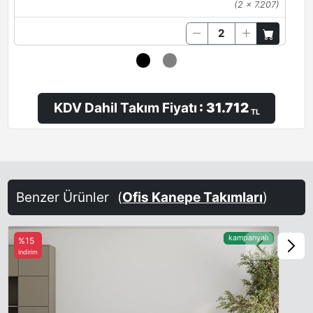
(2 x 7.207)
KDV Dahil Takım Fiyatı
: 31.712
TL
Benzer Ürünler
(
Ofis Kanepe Takımları
)
kampanyalı
%15
indirim