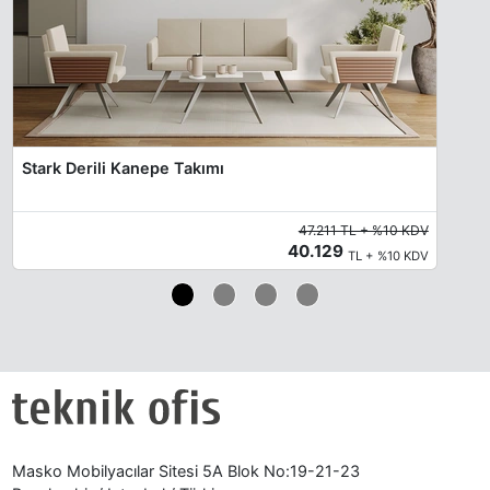
Stark Derili Kanepe Takımı
47.211 TL + %10 KDV
40.129
TL + %10 KDV
Masko Mobilyacılar Sitesi 5A Blok No:19-21-23