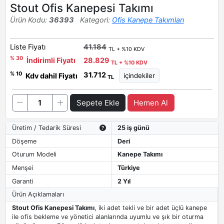
Stout Ofis Kanepesi Takımı
Ürün Kodu:
36393
Kategori:
Ofis Kanepe Takımları
Liste Fiyatı
41.184
TL + %10 KDV
% 30
İndirimli Fiyatı
28.829
TL + %10 KDV
31.712
% 10
Kdv dahil Fiyatı
TL
Sepete Ekle
Hemen Al
Üretim / Tedarik Süresi
25 iş günü
Döşeme
Deri
Oturum Modeli
Kanepe Takımı
Menşei
Türkiye
Garanti
2 Yıl
Ürün Açıklamaları
Stout Ofis Kanepesi Takımı
, iki adet tekli ve bir adet üçlü kanepe
ile ofis bekleme ve yönetici alanlarında uyumlu ve şık bir oturma