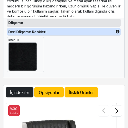
çözümü sunar. Dikey dikiş detayları ve metal ayak tasarımı ile
modern bir görünüm kazandırırken, uzun ömürlü yapısı ile güvenilir
ve konforlu bir kullanım sağlar. Takım olarak kullanıldığında ofis
dekorasyonuna bütünlük ve prestij katar.
Döşeme
Deri Döşeme Renkleri
Inter 01
İçindekiler
Opsiyonlar
İlişkili Ürünler
%30
indirim
i