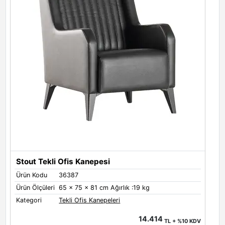
Stout Tekli Ofis Kanepesi
Ürün Kodu
36387
Ü
Ürün Ölçüleri
65 x 75 x 81 cm Ağırlık :19 kg
Ü
Kategori
Tekli Ofis Kanepeleri
K
14.414
TL + %10 KDV