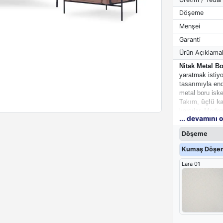
Döşeme
Menşei
Garanti
Ürün Açıklamal
Nitak Metal B
yaratmak istiyo
tasarımıyla endü
metal boru iske
Takım,
üçlü k
karşılar. Moder
... devamını 
bir seçimdir.
Döşeme
Kumaş Döşem
Lara 01