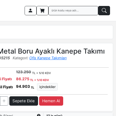
Metal Boru Ayaklı Kanepe Takımı
35215
Kategori:
Ofis Kanepe Takımları
123.250
TL + %10 KDV
i Fiyatı
86.275
TL + %10 KDV
94.903
l Fiyatı
TL
Sepete Ekle
Hemen Al
ik Süresi
17 iş günü