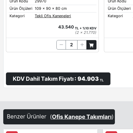
Ürün Kodu
29970
Ürün Kodu
Ürün Ölçüleri
109 x 90 x 80 cm
Ürün Ölçüleri
Kategori
Tekli Ofis Kanepeleri
Kategori
43.540
TL + %10 KDV
(2 x 21.770)
KDV Dahil Takım Fiyatı
: 94.903
TL
Benzer Ürünler
(
Ofis Kanepe Takımları
)