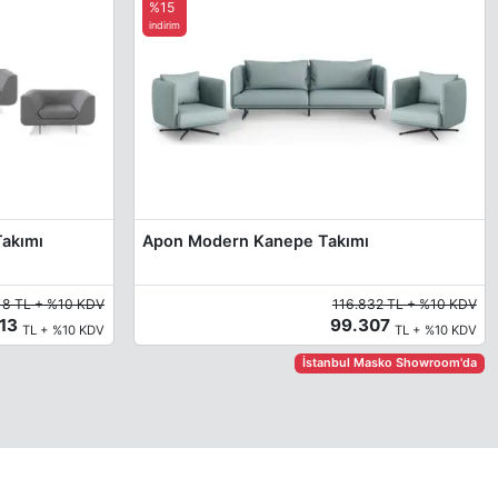
%15
indirim
Takımı
Apon Modern Kanepe Takımı
18 TL + %10 KDV
116.832 TL + %10 KDV
913
99.307
TL + %10 KDV
TL + %10 KDV
İstanbul Masko Showroom'da