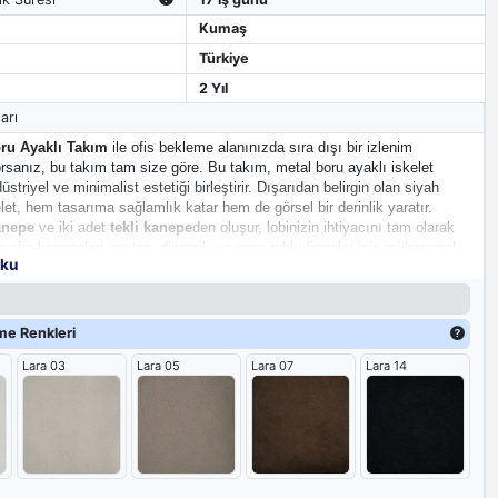
Kumaş
Türkiye
2 Yıl
arı
oru Ayaklı Takım
ile ofis bekleme alanınızda sıra dışı bir izlenim
rsanız, bu takım tam size göre. Bu takım, metal boru ayaklı iskelet
striyel ve minimalist estetiği birleştirir. Dışarıdan belirgin olan siyah
let, hem tasarıma sağlamlık katar hem de görsel bir derinlik yaratır.
anepe
ve iki adet
tekli kanepe
den oluşur, lobinizin ihtiyacını tam olarak
n ofis kanepeleri arayan, dinamik ve genç ruhlu firmalar için mükemmel
oku
e Renkleri
Lara 03
Lara 05
Lara 07
Lara 14