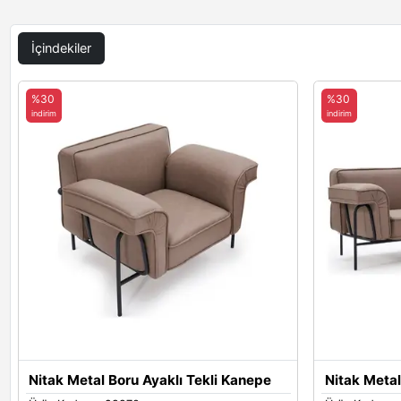
İçindekiler
%30
%30
indirim
indirim
Nitak Metal Boru Ayaklı Tekli Kanepe
Nitak Metal