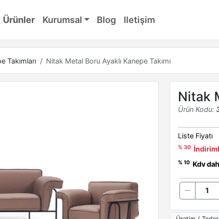
Ürünler
Kurumsal
Blog
Iletişim
e Takımları
Nitak Metal Boru Ayaklı Kanepe Takımı
Nitak 
Ürün Kodu:
Liste Fiyatı
% 30
İndiriml
% 10
Kdv dahi
Üretim / Tedar