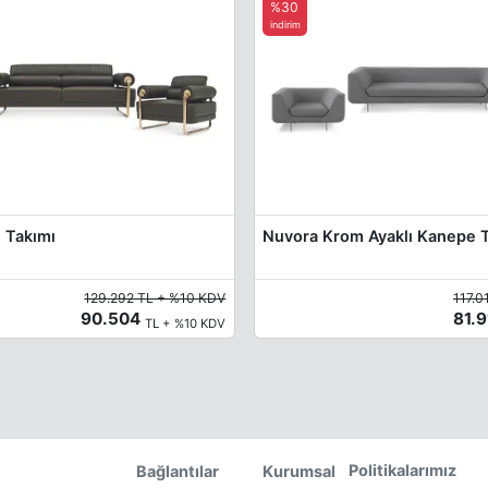
%30
indirim
 Takımı
Nuvora Krom Ayaklı Kanepe 
129.292 TL + %10 KDV
117.0
90.504
81.
TL + %10 KDV
Politikalarımız
Bağlantılar
Kurumsal