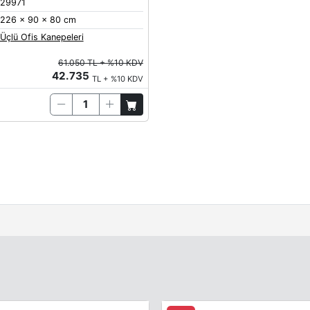
29971
226 x 90 x 80 cm
Üçlü Ofis Kanepeleri
61.050 TL + %10 KDV
42.735
TL + %10 KDV