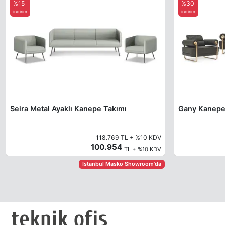
%15
%30
indirim
indirim
Seira Metal Ayaklı Kanepe Takımı
Gany Kanepe
118.769 TL + %10 KDV
100.954
TL + %10 KDV
İstanbul Masko Showroom'da