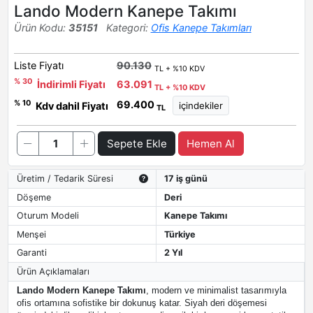
Lando Modern Kanepe Takımı
Ürün Kodu:
35151
Kategori:
Ofis Kanepe Takımları
Liste Fiyatı
90.130
TL + %10 KDV
% 30
İndirimli Fiyatı
63.091
TL + %10 KDV
69.400
% 10
Kdv dahil Fiyatı
TL
Sepete Ekle
Hemen Al
Üretim / Tedarik Süresi
17 iş günü
Döşeme
Deri
Oturum Modeli
Kanepe Takımı
Menşei
Türkiye
Garanti
2 Yıl
Ürün Açıklamaları
Lando Modern Kanepe Takımı
, modern ve minimalist tasarımıyla
ofis ortamına sofistike bir dokunuş katar. Siyah deri döşemesi