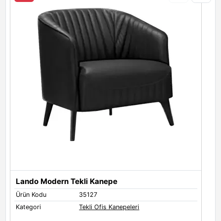
Martin 01
Martin 03
Martin 04
Martin 05
Martin 06
Martin 07
Ü
K
Martin 10
Martin 14
Martin 15
Lando Modern Tekli Kanepe
Ürün Kodu
35127
Martin 16
Kategori
Tekli Ofis Kanepeleri