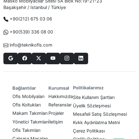
Masko Mobilyacılar Sitesi 5A Blok No:19-21-23
Başakşehir / Istanbul / Türkiye
+90(212) 675 03 06
+90(539) 336 08 00
info@teknikofis.com
Politikalarımız
Bağlantılar
Kurumsal
Ofis Mobilyaları
Hakkımızda
Site Kullanım Şartları
Ofis Koltukları
Referanslar
Üyelik Sözleşmesi
Makam Takımları
Projeler
Mesafeli Satış Sözleşmesi
Yönetici Takımları
İletişim
Kvkk Aydınlatma Metni
Ofis Takımları
Çerez Politikası
Çalışma Masaları