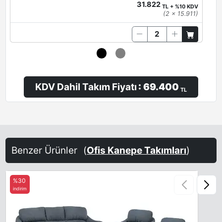
31.822
TL + %10 KDV
(2 x 15.911)
KDV Dahil Takım Fiyatı
: 69.400
TL
Benzer Ürünler
(
Ofis Kanepe Takımları
)
%30
indirim