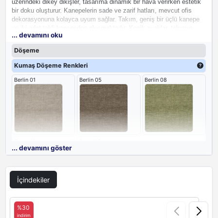
üzerindeki dikey dikişler, tasarıma dinamik bir hava verirken estetik
bir doku oluşturur. Kanepelerin sade ve zarif hatları, mevcut ofis
dekorasyonuna kolayca uyum sağlar. Takım, geniş bir üçlü kanepe
ve iki adet tekli kanepeden oluşmaktadır. Konik ayaklar, takımın
... devamını oku
genel tasarımını tamamlayarak ona sıcak ve doğal bir dokunuş
katar. Bu
ofis takımı
, ofisinizde profesyonel ve davetkar bir
Döşeme
atmosfer yaratmak için idealdir.
Kumaş Döşeme Renkleri
Berlin 01
Berlin 05
Berlin 08
Berlin 12
Berlin 16
... devamını göster
İçindekiler
%30
Deri Döşeme Renkleri
indirim
i