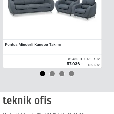
Pontus Minderli Kanepe Takımı
81.480 TL + %10 KDV
57.036
TL + %10 KDV