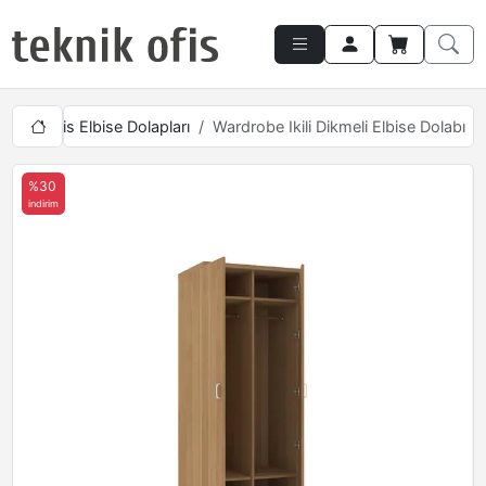
ları
Ofis Elbise Dolapları
Wardrobe Ikili Dikmeli Elbise Dolabı
%30
indirim