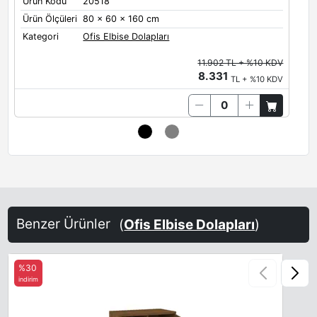
Ürün Kodu
20518
Ü
Ürün Ölçüleri
80 x 60 x 160 cm
K
Kategori
Ofis Elbise Dolapları
11.902 TL + %10 KDV
8.331
TL + %10 KDV
Benzer Ürünler
(
Ofis Elbise Dolapları
)
%30
indirim