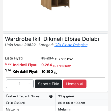
Wardrobe Ikili Dikmeli Elbise Dolabı
Ürün Kodu:
20522
Kategori:
Ofis Elbise Dolapları
Liste Fiyatı
13.234
TL + %10 KDV
% 30
İndirimli Fiyatı
9.264
TL + %10 KDV
% 10
Kdv dahil Fiyatı
10.190
TL
Sepete Ekle
Hemen Al
Üretim / Tedarik Süresi
25 iş günü
Ürün Ölçüleri
80 x 60 x 190 cm
Malzeme
Melamin