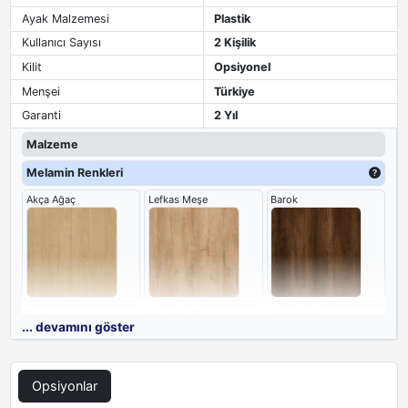
Ayak Malzemesi
Plastik
Kullanıcı Sayısı
2 Kişilik
Kilit
Opsiyonel
Menşei
Türkiye
Garanti
2 Yıl
Malzeme
Melamin Renkleri
Akça Ağaç
Lefkas Meşe
Barok
Teak
Marbella Kiraz
Atlantik Çam
... devamını göster
Opsiyonlar