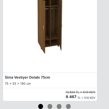
Sinia Vestiyer Dolabı 75cm
75 x 55 x 190 cm
13.524 TL + %10 KDV
9.467
TL + %10 KDV