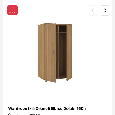
Milano Ceviz
Antrasit
Siyah
%30
indirim
i
Beyaz
Wardrobe Ikili Dikmeli Elbise Dolabı 160h
K