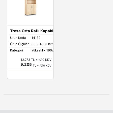
Tresa Orta Raflı Kapaklı Ofis Dolabı
Ürün Kodu
14132
Ürün Ölçüleri
80 x 40 x 192 cm Ağırlık :60 kg
Kategori
Yükseklik 190cm Dosya Dolapları
12.273 TL + %10 KDV
9.205
TL + %10 KDV