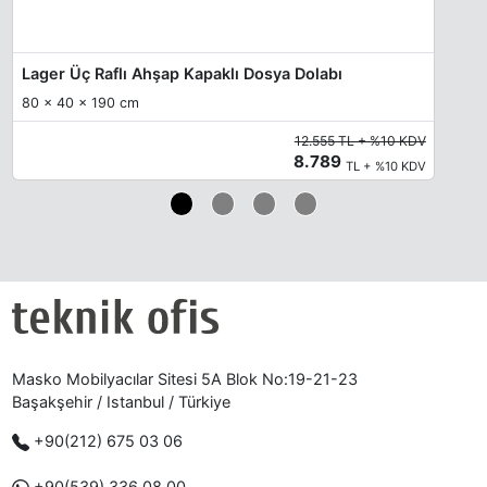
Lager Üç Raflı Ahşap Kapaklı Dosya Dolabı
80 x 40 x 190 cm
12.555 TL + %10 KDV
8.789
TL + %10 KDV
Masko Mobilyacılar Sitesi 5A Blok No:19-21-23
Başakşehir / Istanbul / Türkiye
+90(212) 675 03 06
+90(539) 336 08 00