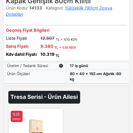
Kapak Genişlik 80cm Kilitli
Ürün Kodu:
14133
Kategori:
Yükseklik 190cm Dosya
Dolapları
Geçmiş Fiyat Bilgileri
Liste Fiyatı
12.507
TL + %10 KDV
Satış Fiyatı
9.380
TL + %10 KDV
Kdv dahil Fiyatı
10.319
TL
Üretim / Tedarik Süresi
17 iş günü
Ürün Ölçüleri
80 x 40 x 192 cm Ağırlık :60
kg
Tresa Serisi - Ürün Ailesi
%25
indirim