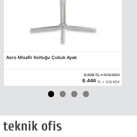
Aero Misafir Koltuğu Çubuk Ayak
9.208 TL + %10 KDV
6.446
TL + %10 KDV