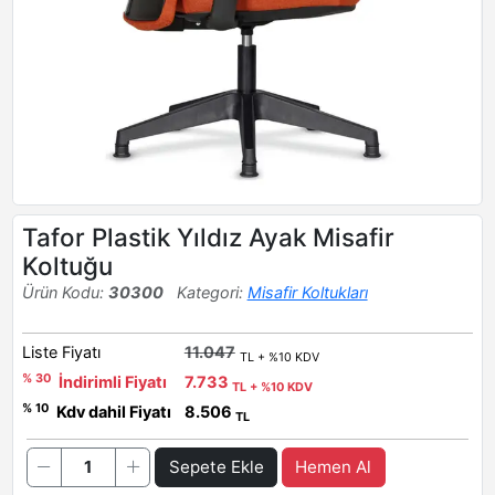
Tafor Plastik Yıldız Ayak Misafir
Koltuğu
Ürün Kodu:
30300
Kategori:
Misafir Koltukları
Liste Fiyatı
11.047
TL + %10 KDV
% 30
İndirimli Fiyatı
7.733
TL + %10 KDV
% 10
Kdv dahil Fiyatı
8.506
TL
Sepete Ekle
Hemen Al