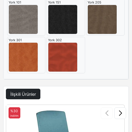
York 101
York 151
York 205
York 301
York 302
İlişkili Ürünler
%30
indirim
i