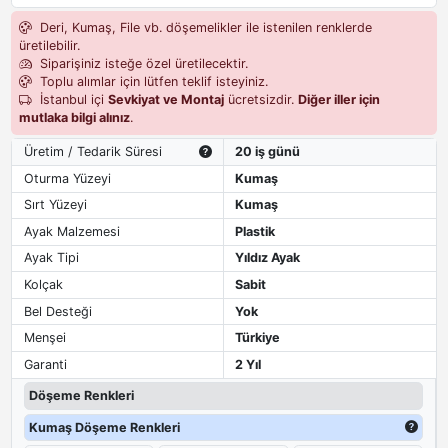
Deri, Kumaş, File vb. döşemelikler ile istenilen renklerde
üretilebilir.
Siparişiniz isteğe özel üretilecektir.
Toplu alımlar için lütfen teklif isteyiniz.
İstanbul içi
Sevkiyat ve Montaj
ücretsizdir.
Diğer iller için
mutlaka bilgi alınız
.
Üretim / Tedarik Süresi
20 iş günü
Oturma Yüzeyi
Kumaş
Sırt Yüzeyi
Kumaş
Ayak Malzemesi
Plastik
Ayak Tipi
Yıldız Ayak
Kolçak
Sabit
Bel Desteği
Yok
Menşei
Türkiye
Garanti
2 Yıl
Döşeme Renkleri
Kumaş Döşeme Renkleri