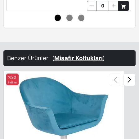
Benzer Ürünler
(
Misafir Koltukları
)
%30
indirim