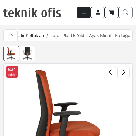
şma
Misafir Koltukları
Tafor Plastik Yıldız Ayak Misafir Koltuğu
%30
indirim