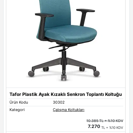
Tafor Plastik Ayak Kızaklı Senkron Toplantı Koltuğu
T
Ürün Kodu
30302
Ü
Kategori
Çalışma Koltukları
K
10.385 TL + %10 KDV
7.270
TL + %10 KDV