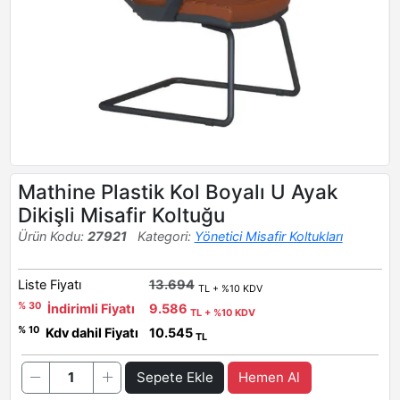
Mathine Plastik Kol Boyalı U Ayak
Dikişli Misafir Koltuğu
Ürün Kodu:
27921
Kategori:
Yönetici Misafir Koltukları
Liste Fiyatı
13.694
TL + %10 KDV
% 30
İndirimli Fiyatı
9.586
TL + %10 KDV
% 10
Kdv dahil Fiyatı
10.545
TL
Sepete Ekle
Hemen Al