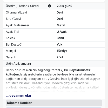
Üretim / Tedarik Süresi
20 iş günü
Oturma Yüzeyi
Deri
Sırt Yüzeyi
Deri
Ayak Malzemesi
Metal
Ayak Tipi
U Ayak
Kolçak
Sabit
Bel Desteği
Yok
Menşei
Türkiye
Garanti
2 Yıl
Ürün Açıklamaları
Geniş oturum alanının sağladığı ferahlık, bu
u ayaklı misafir
koltuğu
nda ziyaretçilerin saatlerce beklese bile rahat etmesini
sağlarken dikiş detayları sırt yüzeyine ince işçiliğin izlerini taşıyan
sofistike bir doku kazandırıyor. Modern çizgilerin sade ve
etkileyici duruşu, yönetici odasında gösterişten uzak ama kaliteli
bir atmosfer yaratırken ergonomik formu da uzun süreli
... devamını oku
beklemelerde konforu elden bırakmıyor.
Döşeme Renkleri