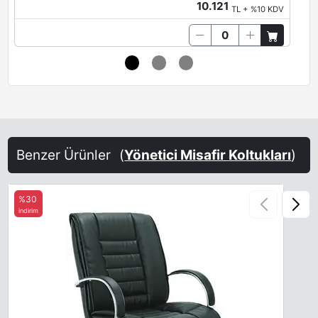
10.121
TL + %10 KDV
Benzer Ürünler
(
Yönetici Misafir Koltukları
)
%30
indirim