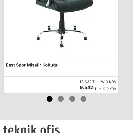
East Spor Misafir Koltuğu
13.632 TL + %10 KDV
9.542
TL + %10 KDV