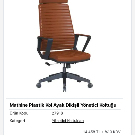
Mathine Plastik Kol Ayak Dikişli Yönetici Koltuğu
M
Ürün Kodu
27918
Ü
Kategori
Yönetici Koltukları
K
14.458 TL + %10 KDV