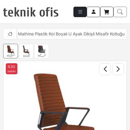
tukları
Mathine Plastik Kol Boyalı U Ayak Dikişli Misafir Koltuğu
%30
indirim