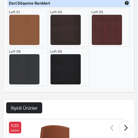
Deri Döşeme Renkleri
Loft 01
Loft 04
Loft 05
Loft 08
Loft 09
İlişkili Ürünler
%30
indirim
i