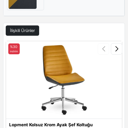
İlişkili Ürünler
%30
indirim
i
Lopment Kolsuz Krom Ayak Şef Koltuğu