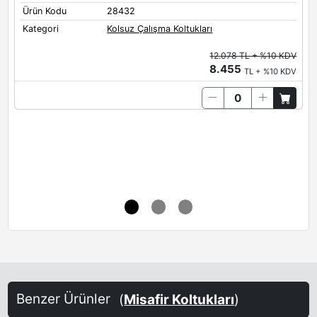
Ürün Kodu
28432
Ü
Kategori
Kolsuz Çalışma Koltukları
K
12.078 TL + %10 KDV
8.455
TL + %10 KDV
Benzer Ürünler
(
Misafir Koltukları
)