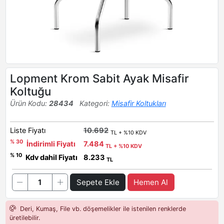
Lopment Krom Sabit Ayak Misafir
Koltuğu
Ürün Kodu:
28434
Kategori:
Misafir Koltukları
Liste Fiyatı
10.692
TL + %10 KDV
% 30
İndirimli Fiyatı
7.484
TL + %10 KDV
% 10
Kdv dahil Fiyatı
8.233
TL
Sepete Ekle
Hemen Al
Deri, Kumaş, File vb. döşemelikler ile istenilen renklerde
üretilebilir.