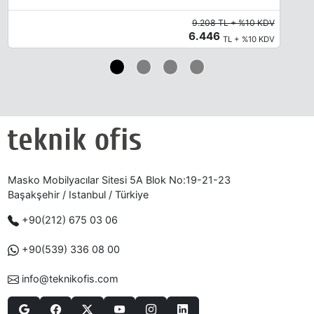
9.208 TL + %10 KDV
6.446
TL + %10 KDV
Masko Mobilyacılar Sitesi 5A Blok No:19-21-23
Başakşehir / Istanbul / Türkiye
+90(212) 675 03 06
+90(539) 336 08 00
info@teknikofis.com