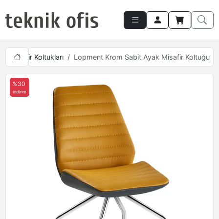
a
Misafir Koltukları
Lopment Krom Sabit Ayak Misafir Koltuğu
%30
indirim