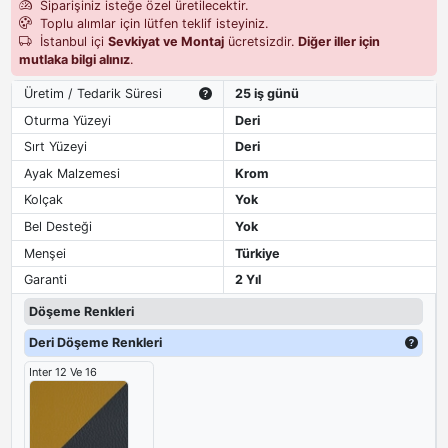
Siparişiniz isteğe özel üretilecektir.
Toplu alımlar için lütfen teklif isteyiniz.
İstanbul içi
Sevkiyat ve Montaj
ücretsizdir.
Diğer iller için
mutlaka bilgi alınız
.
Üretim / Tedarik Süresi
25 iş günü
Oturma Yüzeyi
Deri
Sırt Yüzeyi
Deri
Ayak Malzemesi
Krom
Kolçak
Yok
Bel Desteği
Yok
Menşei
Türkiye
Garanti
2 Yıl
Döşeme Renkleri
Deri Döşeme Renkleri
Inter 12 Ve 16