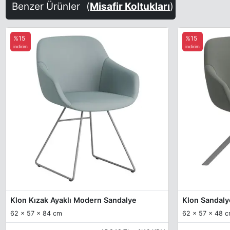
Benzer Ürünler
(
Misafir Koltukları
)
%15
%15
indirim
indirim
Klon Kızak Ayaklı Modern Sandalye
Klon Sandaly
62 x 57 x 84 cm
62 x 57 x 48 