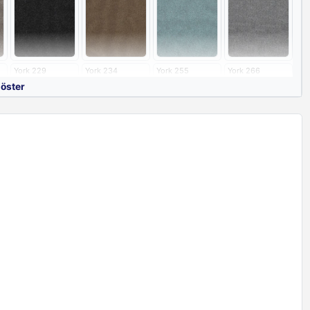
York 229
York 234
York 255
York 266
göster