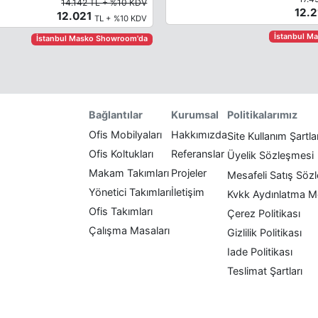
14.142 TL + %10 KDV
12.
12.021
TL + %10 KDV
İstanbul M
İstanbul Masko Showroom'da
Politikalarımız
Bağlantılar
Kurumsal
Ofis Mobilyaları
Hakkımızda
Site Kullanım Şartla
Ofis Koltukları
Referanslar
Üyelik Sözleşmesi
Makam Takımları
Projeler
Mesafeli Satış Söz
Yönetici Takımları
İletişim
Kvkk Aydınlatma M
Ofis Takımları
Çerez Politikası
Çalışma Masaları
Gizlilik Politikası
Iade Politikası
Teslimat Şartları