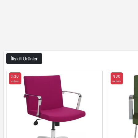
İlişkili Ürünler
%30
%30
indirim
indirim