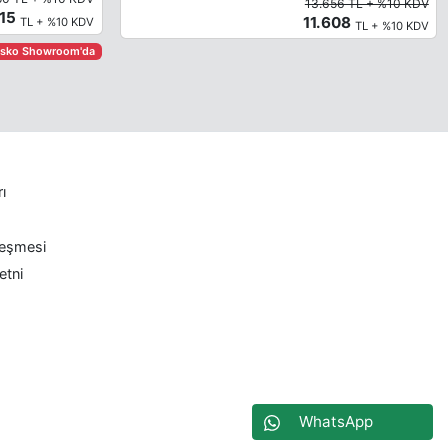
13.656 TL + %10 KDV
215
11.608
TL + %10 KDV
TL + %10 KDV
asko Showroom'da
rı
leşmesi
etni
WhatsApp