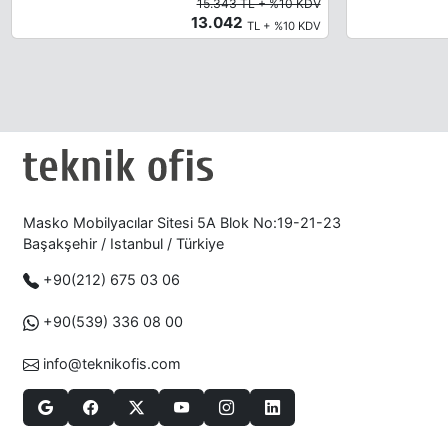
15.343 TL + %10 KDV
13.042
TL + %10 KDV
Masko Mobilyacılar Sitesi 5A Blok No:19-21-23
Başakşehir / Istanbul / Türkiye
+90(212) 675 03 06
+90(539) 336 08 00
info@teknikofis.com