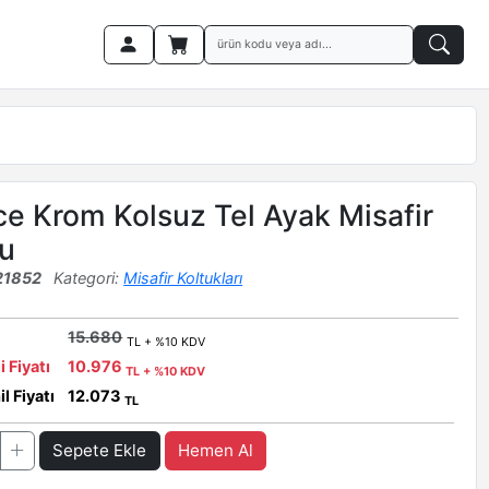
e Krom Kolsuz Tel Ayak Misafir
u
21852
Kategori:
Misafir Koltukları
15.680
TL + %10 KDV
i Fiyatı
10.976
TL + %10 KDV
l Fiyatı
12.073
TL
Sepete Ekle
Hemen Al