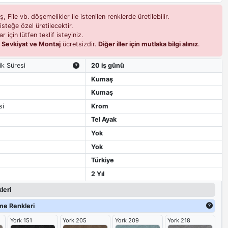
 File vb. döşemelikler ile istenilen renklerde üretilebilir.
isteğe özel üretilecektir.
r için lütfen teklif isteyiniz.
i
Sevkiyat ve Montaj
ücretsizdir.
Diğer iller için mutlaka bilgi alınız
.
ik Süresi
20 iş günü
Kumaş
Kumaş
si
Krom
Tel Ayak
Yok
Yok
Türkiye
2 Yıl
leri
e Renkleri
York 151
York 205
York 209
York 218