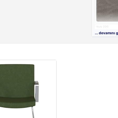
York 220
... devamını 