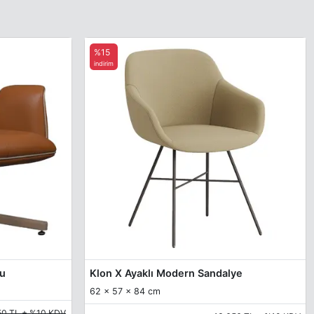
%15
indirim
ğu
Klon X Ayaklı Modern Sandalye
62 x 57 x 84 cm
50 TL + %10 KDV