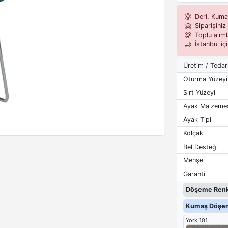
Deri, Kumaş,
Siparişiniz 
Toplu alımla
İstanbul iç
Üretim / Tedar
Oturma Yüzeyi
Sırt Yüzeyi
Ayak Malzeme
Ayak Tipi
Kolçak
Bel Desteği
Menşei
Garanti
Döşeme Renk
Kumaş Döşem
York 101