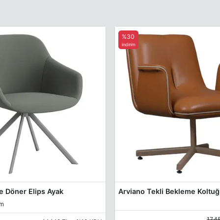
%30
indirim
e Döner Elips Ayak
Arviano Tekli Bekleme Koltu
cm
17.4