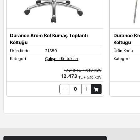
Durance Krom Kol Kumaş Toplantı
Durance Kro
Koltuğu
Koltuğu
Ürün Kodu
21850
Ürün Kodu
Kategori
Çalışma Koltukları
Kategori
17.818 TL + %10 KDV
12.473
TL + %10 KDV