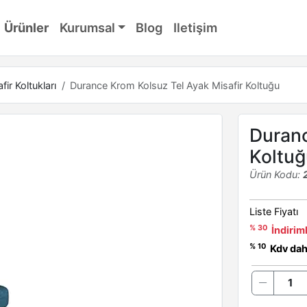
Ürünler
Kurumsal
Blog
Iletişim
fir Koltukları
Durance Krom Kolsuz Tel Ayak Misafir Koltuğu
Duranc
Koltuğ
Ürün Kodu:
Liste Fiyatı
% 30
İndiriml
% 10
Kdv dahi