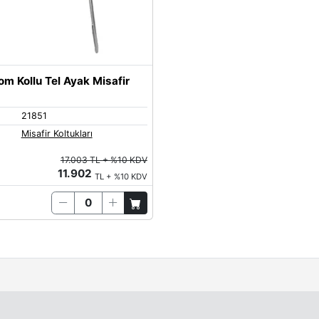
m Kollu Tel Ayak Misafir
21851
Misafir Koltukları
17.003 TL + %10 KDV
11.902
TL + %10 KDV