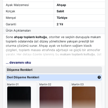
Ayak Malzemesi
Ahşap
Kolçak
Sabit
Menşei
Türkiye
Garanti
2 Yıl
Ürün Açıklamaları
Sone
ahşap toplantı koltuğu
, otoriter ve seçkin duruşuyla makam
toplantı odalarında üst düzey yöneticilere yakışan prestijli bir
oturma çözümü sunar. Ahşap ayak ve kolların sağlam klasik
çizgileri, toplantı masası etrafında ağırbaşlı ve güçlü bir atmosfer
yaratır. Her detayı özenle işlenmiş bu
makam toplantı koltuğu
, üst
düzey yönetici toplantılarının vazgeçilmez bir tamamlayıcısıdır.
... devamını oku
Döşeme Renkleri
Deri Döşeme Renkleri
Martin 01
Martin 02
Martin 03