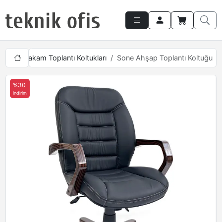
ları
Makam Toplantı Koltukları
Sone Ahşap Toplantı Koltuğu
%30
indirim