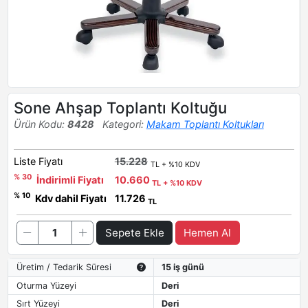
Sone Ahşap Toplantı Koltuğu
Ürün Kodu:
8428
Kategori:
Makam Toplantı Koltukları
Liste Fiyatı
15.228
TL + %10 KDV
% 30
İndirimli Fiyatı
10.660
TL + %10 KDV
% 10
Kdv dahil Fiyatı
11.726
TL
Sepete Ekle
Hemen Al
Üretim / Tedarik Süresi
15 iş günü
Oturma Yüzeyi
Deri
Sırt Yüzeyi
Deri