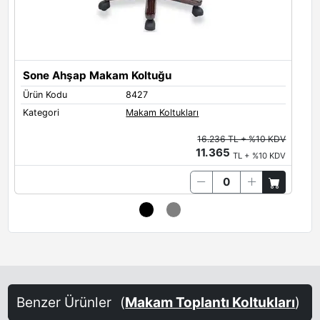
Sone Ahşap Makam Koltuğu
Ürün Kodu
8427
Ü
Kategori
Makam Koltukları
K
16.236 TL + %10 KDV
11.365
TL + %10 KDV
Benzer Ürünler
(
Makam Toplantı Koltukları
)