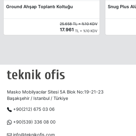
Ground Ahşap Toplantı Koltuğu
25.658 TL + %10 KDV
17.961
TL + %10 KDV
Masko Mobilyacılar Sitesi 5A Blok No:19-21-23
Başakşehir / Istanbul / Türkiye
+90(212) 675 03 06
+90(539) 336 08 00
info@teknikofis.com