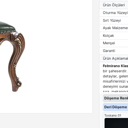
Ürün Ölçüleri
Oturma Yüzeyi
Sırt Yüzeyi
Ayak Malzeme
Kolçak
Menşei
Garanti
Ürün Açıklamal
Felmirano Klas
bir şaheserdir
detaylar, gelen
misafirlerinizi
deneyimi sunar
sıra, mekanınız
Döşeme Renk
Deri Döşeme 
Toskano 01