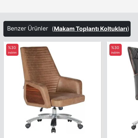
Benzer Ürünler
(
Makam Toplantı Koltukları
)
%30
%30
indirim
indirim