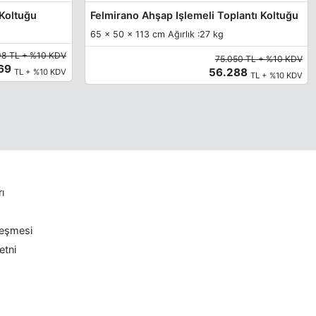
 Koltuğu
Felmirano Ahşap Işlemeli Toplantı Koltuğu
65 x 50 x 113 cm Ağırlık :27 kg
98 TL + %10 KDV
75.050 TL + %10 KDV
569
56.288
TL + %10 KDV
TL + %10 KDV
rı
leşmesi
etni