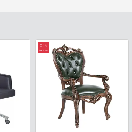
%25
indirim