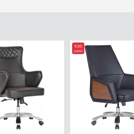
%30
indirim