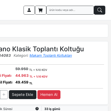
ano Klasik Toplantı Koltuğu
34083
Kategori:
Makam Toplantı Koltukları
59.950
TL + %10 KDV
i Fiyatı
44.963
TL + %10 KDV
l Fiyatı
49.459
TL
Sepete Ekle
Hemen Al
ik Süresi
33 iş günü