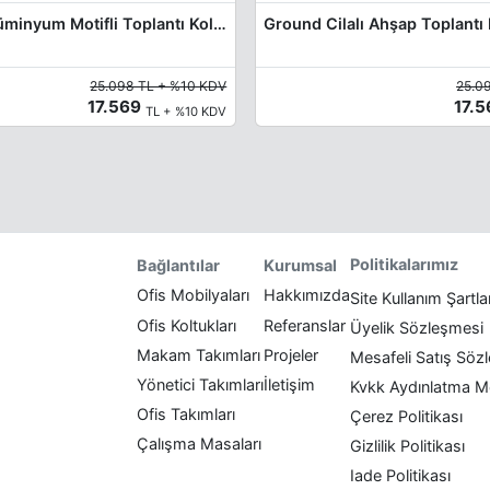
Snug Plus Alüminyum Motifli Toplantı Koltuğu
Ground Cilalı Ahşap Toplantı
25.098 TL + %10 KDV
25.0
17.569
17.
TL + %10 KDV
Politikalarımız
Bağlantılar
Kurumsal
Ofis Mobilyaları
Hakkımızda
Site Kullanım Şartla
Ofis Koltukları
Referanslar
Üyelik Sözleşmesi
Makam Takımları
Projeler
Mesafeli Satış Söz
Yönetici Takımları
İletişim
Kvkk Aydınlatma M
Ofis Takımları
Çerez Politikası
Çalışma Masaları
Gizlilik Politikası
Iade Politikası