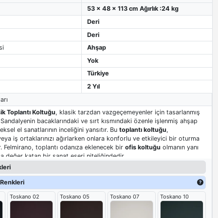
53 x 48 x 113 cm Ağırlık :24 kg
Deri
Deri
si
Ahşap
Yok
Türkiye
2 Yıl
arı
ik Toplantı Koltuğu
, klasik tarzdan vazgeçemeyenler için tasarlanmış
. Sandalyenin bacaklarındaki ve sırt kısmındaki özenle işlenmiş ahşap
eksel el sanatlarının inceliğini yansıtır. Bu
toplantı koltuğu
,
 veya iş ortaklarınızı ağırlarken onlara konforlu ve etkileyici bir oturma
. Felmirano, toplantı odanıza eklenecek bir
ofis koltuğu
olmanın yanı
a değer katan bir sanat eseri niteliğindedir.
leri
Renkleri
Toskano 02
Toskano 05
Toskano 07
Toskano 10