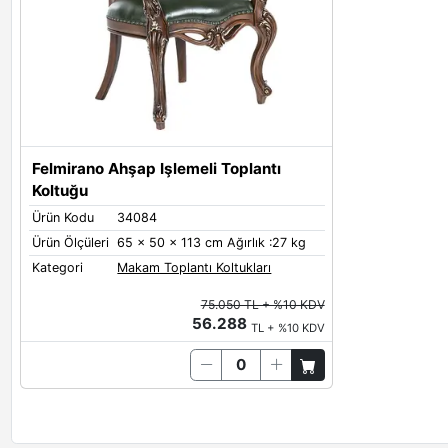
Felmirano Ahşap Işlemeli Toplantı
Koltuğu
Ürün Kodu
34084
Ürün Ölçüleri
65 x 50 x 113 cm Ağırlık :27 kg
Kategori
Makam Toplantı Koltukları
75.050 TL + %10 KDV
56.288
TL + %10 KDV