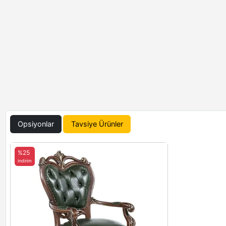
Opsiyonlar
Tavsiye Ürünler
%25
indirim