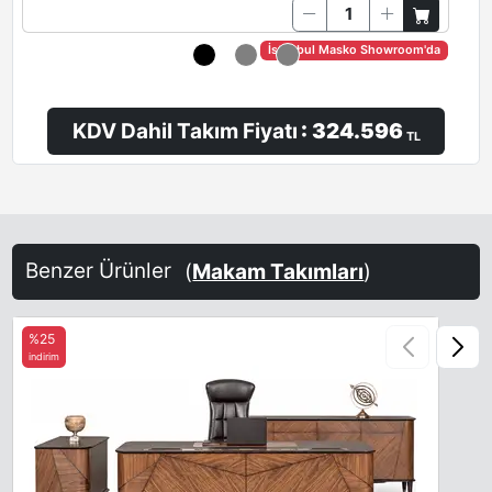
İstanbul Masko Showroom'da
KDV Dahil Takım Fiyatı
: 324.596
TL
Benzer Ürünler
(
Makam Takımları
)
%25
indirim