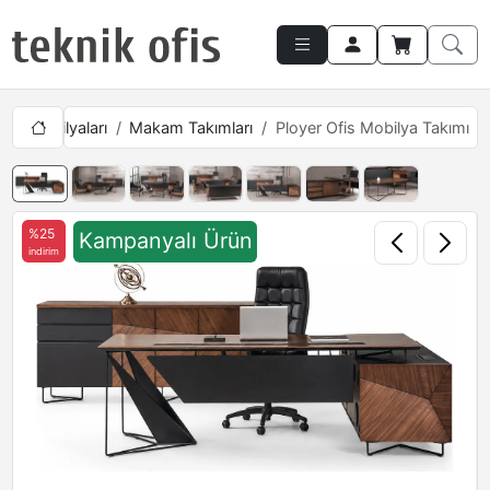
am Mobilyaları
Makam Takımları
Ployer Ofis Mobilya Takımı
%25
Kampanyalı Ürün
indirim