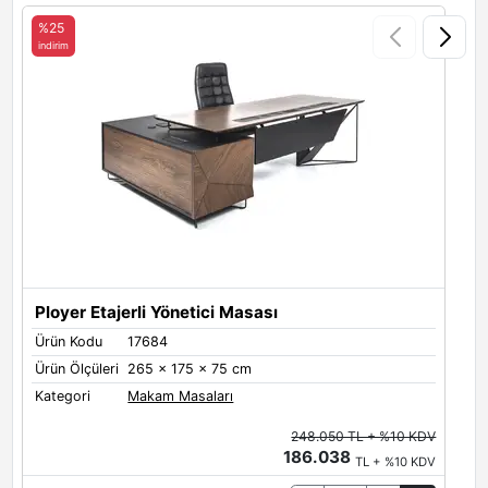
%25
indirim
i
P
Ü
Ü
K
Ployer Etajerli Yönetici Masası
Ürün Kodu
17684
Ürün Ölçüleri
265 x 175 x 75 cm
Kategori
Makam Masaları
248.050 TL + %10 KDV
186.038
TL + %10 KDV