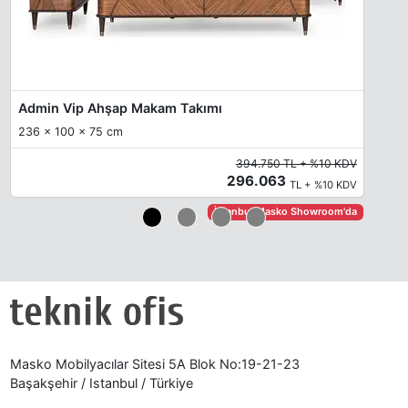
Admin Vip Ahşap Makam Takımı
236 x 100 x 75 cm
394.750 TL + %10 KDV
296.063
TL + %10 KDV
İstanbul Masko Showroom'da
Masko Mobilyacılar Sitesi 5A Blok No:19-21-23
Başakşehir / Istanbul / Türkiye