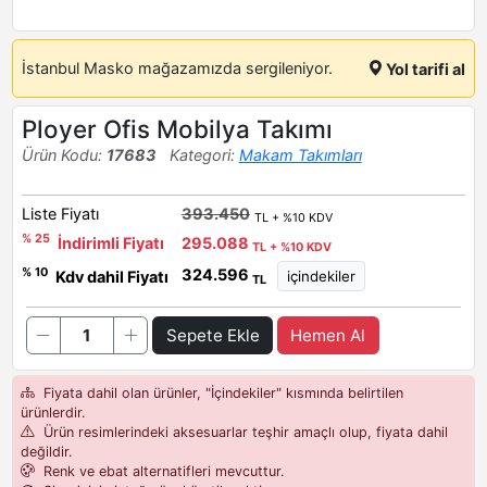
İstanbul Masko mağazamızda sergileniyor.
Yol tarifi al
Ployer Ofis Mobilya Takımı
Ürün Kodu:
17683
Kategori:
Makam Takımları
Liste Fiyatı
393.450
TL + %10 KDV
% 25
İndirimli Fiyatı
295.088
TL + %10 KDV
324.596
% 10
Kdv dahil Fiyatı
TL
Sepete Ekle
Hemen Al
Fiyata dahil olan ürünler, "İçindekiler" kısmında belirtilen
ürünlerdir.
Ürün resimlerindeki aksesuarlar teşhir amaçlı olup, fiyata dahil
değildir.
Renk ve ebat alternatifleri mevcuttur.