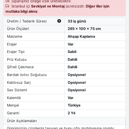
Siparişiniz isteğe özel üretilecektir.
İstanbul içi
Sevkiyat ve Montaj
ücretsizdir.
Diğer iller için
mutlaka bilgi alınız
.
Üretim / Tedarik Süresi
33 iş günü
Ürün Ölçüleri
265 x 100 x 75 cm
Malzeme
Ahşap Kaplama
Etajer
Var
Etajer Tipi
Sabit
Priz Kutusu
Dahili
Şifreli Çekmece
Dahili
Bardak Isıtıcı Soğutucu
Opsiyonel
Kablosuz Sarj
Opsiyonel
Ses Sistemi
Opsiyonel
Kalemlik
Var
Menşei
Türkiye
Garanti
2 Yıl
Ürün Açıklamaları
Günümüzün çizgilerini taşıyan ve bunu ofis mobilyasına olumlu